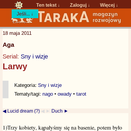
Ten tekst ↓
Zaloguj
↓
Więcej ↓
Jeśli... ↓
18 maja 2011
Aga
Serial:
Sny i wizje
Larwy
Kategoria:
Sny i wizje
Tematy/tagi:
nago
•
owady
•
tarot
◀ Lucid dream (?)
◀ ►
Duch ►
1)Trzy kobiety, kąpałyśmy się na basenie, potem było