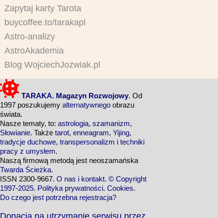
Zapytaj karty Tarota
buycoffee.to/tarakapl
Astro-analizy
AstroAkademia
Blog WojciechJozwiak.pl
TARAKA. Magazyn Rozwojowy
. Od
1997 poszukujemy
alternatywnego
obrazu
świata.
Nasze tematy, to:
astrologia
,
szamanizm
,
Słowianie
. Także
tarot
,
enneagram
,
Yijing
,
tradycje duchowe
,
transpersonalizm
i
techniki
pracy z umysłem
.
Naszą firmową metodą jest neoszamańska
Twarda Ścieżka
.
ISSN 2300-9667.
O nas i kontakt
.
© Copyright
1997-2025
.
Polityka prywatności
.
Cookies
.
Do czego jest potrzebna rejestracja?
Donacja na utrzymanie serwisu przez