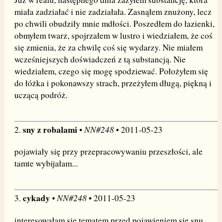
miała zadziałać i nie zadziałała. Zasnąłem znużony, lecz
po chwili obudziły mnie mdłości. Poszedłem do łazienki,
obmyłem twarz, spojrzałem w lustro i wiedziałem, że coś
się zmienia, że za chwilę coś się wydarzy. Nie miałem
wcześniejszych doświadczeń z tą substancją. Nie
wiedziałem, czego się mogę spodziewać. Położyłem się
do łóżka i pokonawszy strach, przeżyłem długą, piękną i
uczącą podróż.
sny z robalami
NN#248
2.
•
• 2011-05-23
pojawiały się przy przepracowywaniu przeszłości, ale
tamte wybijałam...
cykady
NN#248
3.
•
• 2011-05-23
interesowałam się tematem przed pojawieniem się snu,