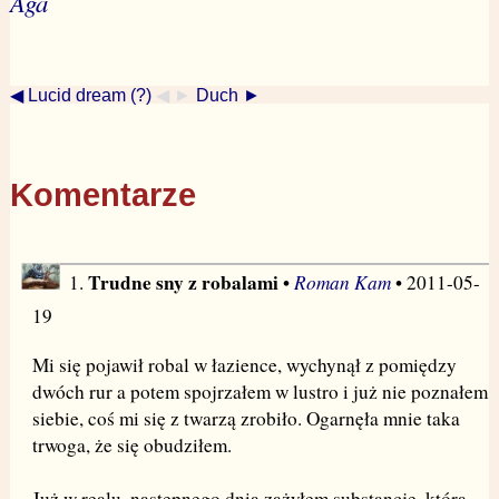
Aga
◀ Lucid dream (?)
◀ ►
Duch ►
Komentarze
Trudne sny z robalami
Roman Kam
1.
•
• 2011-05-
19
Mi się pojawił robal w łazience, wychynął z pomiędzy
dwóch rur a potem spojrzałem w lustro i już nie poznałem
siebie, coś mi się z twarzą zrobiło. Ogarnęła mnie taka
trwoga, że się obudziłem.
Już w realu, następnego dnia zażyłem substancję, która