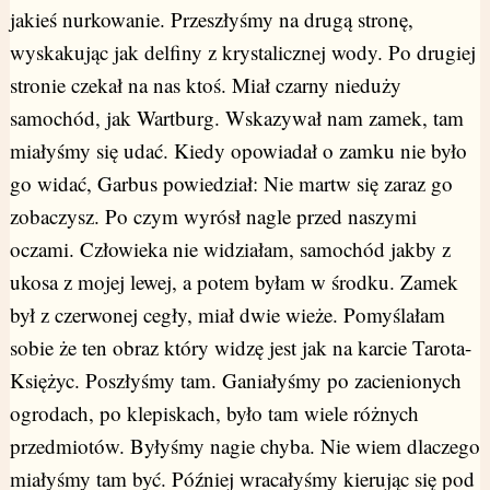
jakieś nurkowanie. Przeszłyśmy na drugą stronę,
wyskakując jak delfiny z krystalicznej wody. Po drugiej
stronie czekał na nas ktoś. Miał czarny nieduży
samochód, jak Wartburg. Wskazywał nam zamek, tam
miałyśmy się udać. Kiedy opowiadał o zamku nie było
go widać, Garbus powiedział: Nie martw się zaraz go
zobaczysz. Po czym wyrósł nagle przed naszymi
oczami. Człowieka nie widziałam, samochód jakby z
ukosa z mojej lewej, a potem byłam w środku. Zamek
był z czerwonej cegły, miał dwie wieże. Pomyślałam
sobie że ten obraz który widzę jest jak na karcie Tarota-
Księżyc. Poszłyśmy tam. Ganiałyśmy po zacienionych
ogrodach, po klepiskach, było tam wiele różnych
przedmiotów. Byłyśmy nagie chyba. Nie wiem dlaczego
miałyśmy tam być. Później wracałyśmy kierując się pod