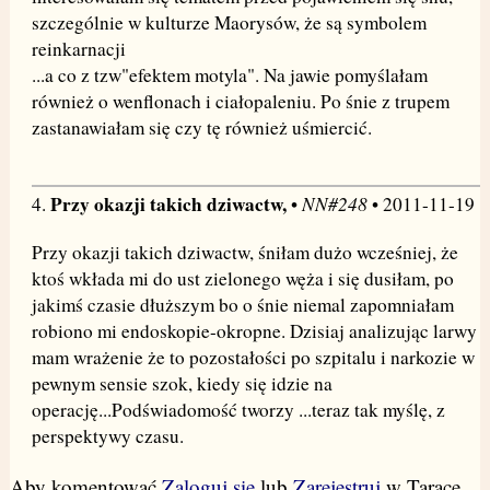
szczególnie w kulturze Maorysów, że są symbolem
reinkarnacji
...a co z tzw"efektem motyla". Na jawie pomyślałam
również o wenflonach i ciałopaleniu. Po śnie z trupem
zastanawiałam się czy tę również uśmiercić.
Przy okazji takich dziwactw,
NN#248
4.
•
• 2011-11-19
Przy okazji takich dziwactw, śniłam dużo wcześniej, że
ktoś wkłada mi do ust zielonego węża i się dusiłam, po
jakimś czasie dłuższym bo o śnie niemal zapomniałam
robiono mi endoskopie-okropne. Dzisiaj analizując larwy
mam wrażenie że to pozostałości po szpitalu i narkozie w
pewnym sensie szok, kiedy się idzie na
operację...Podświadomość tworzy ...teraz tak myślę, z
perspektywy czasu.
Aby komentować
Zaloguj się
lub
Zarejestruj
w Tarace.