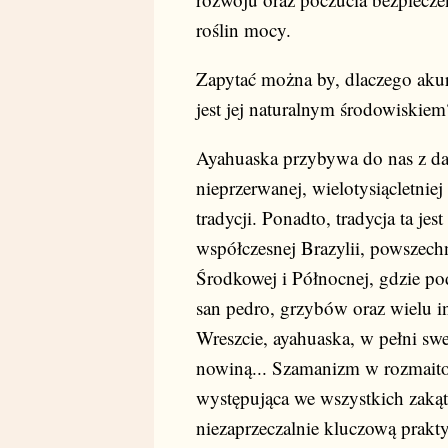
roślin mocy.
Zapytać można by, dlaczego akura
jest jej naturalnym środowiskiem
Ayahuaska przybywa do nas z dale
nieprzerwanej, wielotysiącletnie
tradycji. Ponadto, tradycja ta jes
współczesnej Brazylii, powszech
Środkowej i Północnej, gdzie po
san pedro, grzybów oraz wielu i
Wreszcie, ayahuaska, w pełni sw
nowiną... Szamanizm w rozmaitośc
występująca we wszystkich zakątk
niezaprzeczalnie kluczową prakt