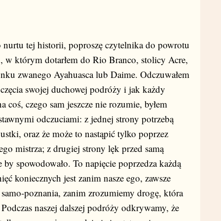
urtu tej historii, poproszę czytelnika do powrotu
u, w którym dotarłem do Rio Branco, stolicy Acre,
trunku zwanego Ayahuasca lub Daime. Odczuwałem
częcia swojej duchowej podróży i jak każdy
 na coś, czego sam jeszcze nie rozumie, byłem
tawnymi odczuciami: z jednej strony potrzebą
stki, oraz że może to nastąpić tylko poprzez
nego mistrza; z drugiej strony lęk przed samą
nie by spowodowało. To napięcie poprzedza każdą
ęć koniecznych jest zanim nasze ego, zawsze
ce samo-poznania, zanim zrozumiemy drogę, która
 Podczas naszej dalszej podróży odkrywamy, że