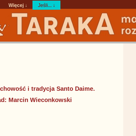
Więcej ↓
Jeśli... ↓
howość i tradycja Santo Daime.
ład: Marcin Wieconkowski