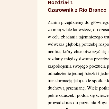
Rozdział 1
Czarownik z Rio Branco
Zanim przejdziemy do głównego n
ze mną wiele lat wstecz, do czas
w celu zbadania tajemniczego 
wówczas głęboką potrzebę rozpo
neofita, który chce otworzyć się
rozdarty między dwoma przeciws
zaspokojenia swojego poczucia pu
odnalezienie jednej ścieżki i jed
transformacją jaką takie spotka
duchową przemianę. Wiele potkni
pełne sztuczek, podda się ścież
prowadzi nas do poznania Boga.