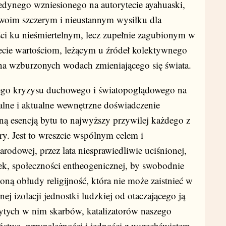
edynego wzniesionego na autorytecie ayahuaski,
swoim szczerym i nieustannym wysiłku dla
ci ku nieśmiertelnym, lecz zupełnie zagubionym w
cie wartościom, leżącym u źródeł kolektywnego
ę na wzburzonych wodach zmieniającego się świata.
cego kryzysu duchowego i światopoglądowego na
alne i aktualne wewnętrzne doświadczenie
ą esencją bytu to najwyższy przywilej każdego z
ury. Jest to wreszcie wspólnym celem i
odowej, przez lata niesprawiedliwie uciśnionej,
iek, społeczności entheogenicznej, by swobodnie
ną obłudy religijność, która nie może zaistnieć w
ej izolacji jednostki ludzkiej od otaczającego ją
ytych w nim skarbów, katalizatorów naszego
ństwa, przynależności i jedności z wszechświatem -