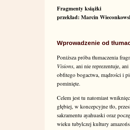
Fragmenty książki
przekład: Marcin Wieconkows
Wprowadzenie od tłuma
Poniższa próba tłumaczenia frag
Visions
, ani nie reprezentuje, a
obfitego bogactwa, mądrości i pięk
pominięte.
Celem jest tu natomiast wniknięc
głębiej, w koncepcyjne tło, prze
sakramentu ayahuaski oraz poczę
wieku tubylczej kultury amazoń