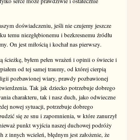
lko serce może prawdziwie i ostatecznie
aszym doświadczeniu, jeśli nie czujemy jeszcze
ci ku temu niezgłębionemu i bezkresnemu źródłu
my. On jest miłością i kochał nas pierwszy.
 ścieżkę, byłem pełen wrażeń i opinii o świecie i
iałem od tej samej traumy, od której cierpią
ligii pozbawionej wiary, prawdy pozbawionej
wierdzenia. Tak jak dziecko potrzebuje dobrego
nia charakteru, tak i nasz duch, jako odwieczne
dej nowej sytuacji, potrzebuje dobrego
dzić się ze snu i zapomnienia, w które zanurzył
onieważ punkt wyjścia naszej duchowej podróży
 z innych wcieleń, błędnym jest założenie, że