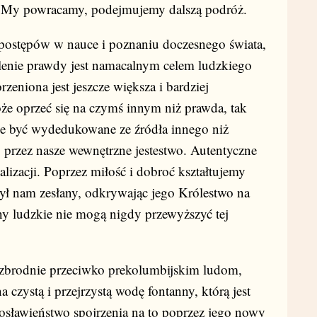
. My powracamy, podejmujemy dalszą podróż.
postępów w nauce i poznaniu doczesnego świata,
lenie prawdy jest namacalnym celem ludzkiego
zeniona jest jeszcze większa i bardziej
oże oprzeć się na czymś innym niż prawda, tak
e być wydedukowane ze źródła innego niż
 przez nasze wewnętrzne jestestwo. Autentyczne
lizacji. Poprzez miłość i dobroć kształtujemy
był nam zesłany, odkrywając jego Królestwo na
ny ludzkie nie mogą nigdy przewyższyć tej
, zbrodnie przeciwko prekolumbijskim ludom,
 czystą i przejrzystą wodę fontanny, którą jest
osławieństwo spojrzenia na to poprzez jego nowy