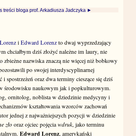
s treści bloga prof. Arkadiusza Jadczyka ►
Lorenz
i
Edward Lorenz
to dwaj wyprzedzający
 chciałbym dziś złożyć należne im laury, nie
wo zbieżne nazwiska znaczą nie więcej niż bobkowy
 pozostawili po swojej interdyscyplinarnej
 i spostrzeżeń oraz dwa terminy cieszące się dziś
 w środowisku naukowym jak i popkulturowym.
log, ornitolog, noblista w dziedzinie medycyny i
e mechanizmów kształtowania wzorców zachowań
tor jednej z najważniejszych pozycji w dziedzinie
e zło
oraz ojciec pojęcia
wdruk
, jako terminu
Edward Lorenz
ntalnym.
, amerykański