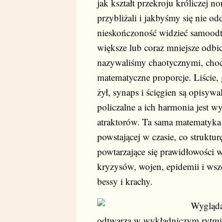
jak kształt przekroju króliczej no
przybliżali i jakbyśmy się nie o
nieskończoność widzieć samoodtw
większe lub coraz mniejsze odbici
nazywaliśmy chaotycznymi, choć
matematyczne proporcje. Liście, 
żył, synaps i ścięgien są opisywa
policzalne a ich harmonia jest 
atraktorów. Ta sama matematyka r
powstającej w czasie, co struktur
powtarzające się prawidłowości w
kryzysów, wojen, epidemii i wsz
bessy i krachy.
Wygląda 
odtwarza w wykładniczym rytmie