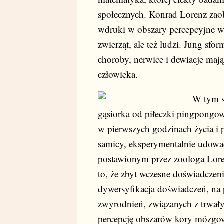
społecznych. Konrad Lorenz zao
wdruki w obszary percepcyjne wa
zwierząt, ale też ludzi. Jung sf
choroby, nerwice i dewiacje maj
człowieka.
W tym s
gąsiorka od piłeczki pingpongowe
w pierwszych godzinach życia i 
samicy, eksperymentalnie udowad
postawionym przez zoologa Lore
to, że zbyt wczesne doświadczeni
dywersyfikacja doświadczeń, na 
zwyrodnień, związanych z trwał
percepcję obszarów kory mózgowe