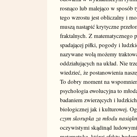
rosnąco lub malejąco w sposób 
tego wzrostu jest obliczalny i 
muszą nastąpić krytyczne przełom
fraktalnych. Z matematycznego 
spadającej piłki, pogody i ludzk
nazywane wolą możemy traktowa
oddziałujących na układ. Nie trz
wiedzieć, że postanowienia nasze
To dobry moment na wspomnienie
psychologia ewolucyjna to młoda
badaniem zwierzęcych i ludzkic
biologicznej jak i kulturowej. O
czym skorupka za młodu nasiąkni
oczywistymi skądinąd ludowymi 
matematyka, której efekty bada