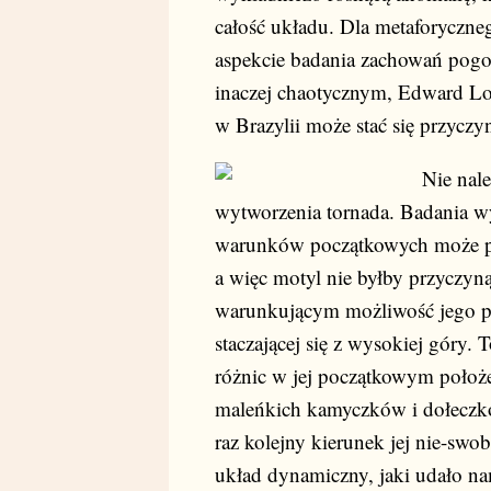
całość układu. Dla metaforyczn
aspekcie badania zachowań pogo
inaczej chaotycznym, Edward Lor
w Brazylii może stać się przyczy
Nie nale
wytworzenia tornada. Badania wy
warunków początkowych może pro
a więc motyl nie byłby przyczyn
warunkującym możliwość jego pow
staczającej się z wysokiej góry. 
różnic w jej początkowym położen
maleńkich kamyczków i dołeczków,
raz kolejny kierunek jej nie-sw
układ dynamiczny, jaki udało n