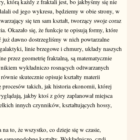
ry, którą każdy z fraktali jest, bo jakbyśmy się nie
ddalali od jego wykresu, będziemy w obie strony, w
arzający się ten sam kształt, tworzący swoje coraz
a. Okazało się, że funkcje te opisują formy, które
 już dawno dostrzegliśmy w nich powtarzalne
galaktyki, linie brzegowe i chmury, układy naszych
lne przez geometrię fraktalną, są matematycznie
wynikiem wykładniczo rosnących odtwarzanych
ównie skutecznie opisuje kształty materii
ę procesów takich, jak historia ekonomii, której
yglądają, jakby ktoś z góry zaplanował miejsca
elkich innych czynników, kształtujących hossy,
na to, że wszystko, co dzieje się w czasie,
 samopodobne kształty. Wykładniczo, czyli