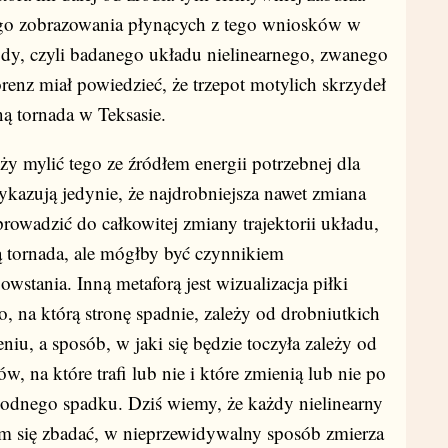
ego zobrazowania płynących z tego wniosków w
dy, czyli badanego układu nielinearnego, zwanego
enz miał powiedzieć, że trzepot motylich skrzydeł
ną tornada w Teksasie.
ży mylić tego ze źródłem energii potrzebnej dla
kazują jedynie, że najdrobniejsza nawet zmiana
wadzić do całkowitej zmiany trajektorii układu,
ą tornada, ale mógłby być czynnikiem
stania. Inną metaforą jest wizualizacja piłki
To, na którą stronę spadnie, zależy od drobniutkich
iu, a sposób, w jaki się będzie toczyła zależy od
 na które trafi lub nie i które zmienią lub nie po
obodnego spadku. Dziś wiemy, że każdy nielinearny
am się zbadać, w nieprzewidywalny sposób zmierza