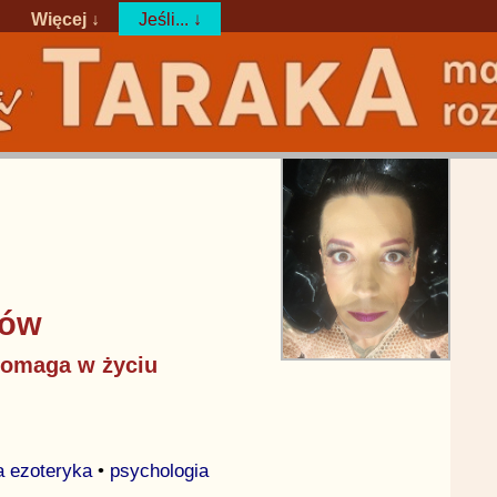
Więcej ↓
Jeśli... ↓
zów
 pomaga w życiu
a ezoteryka
•
psychologia