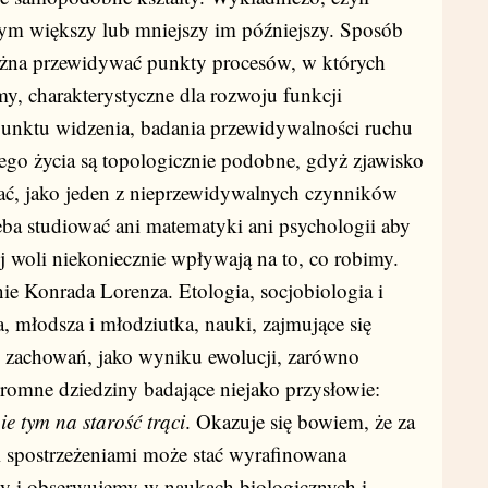
tym większy lub mniejszy im późniejszy. Sposób
można przewidywać punkty procesów, w których
y, charakterystyczne dla rozwoju funkcji
punktu widzenia, badania przewidywalności ruchu
iego życia są topologicznie podobne, gdyż zjawisko
ć, jako jeden z nieprzewidywalnych czynników
eba studiować ani matematyki ani psychologii aby
j woli niekoniecznie wpływają na to, co robimy.
 Konrada Lorenza. Etologia, socjobiologia i
, młodsza i młodziutka, nauki, zajmujące się
h zachowań, jako wyniku ewolucji, zarówno
gromne dziedziny badające niejako przysłowie:
e tym na starość trąci
. Okazuje się bowiem, że za
spostrzeżeniami może stać wyrafinowana
my i obserwujemy w naukach biologicznych i