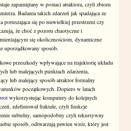
taje zapamiętany w postaci atraktora, czyli zbioru
ierza. Badania takich zdarzeń jak spadająca ze
poruszająca się po niewielkiej przestrzeni czy
azują, że choć z pozoru chaotyczne i
zmieniającym się okolicznościom, dynamiczne
ie uporządkowany sposób.
kowe przeszkody wpływające na trajektorię układu
ych lub malejących punktach zdarzenia,
nący lub malejący sposób atraktor formalny
warunków początkowych. Dopiero w latach
brot
wykorzystując komputery do kolejnych
zeń, zdefiniował fraktale, czyli funkcje
zenie subtelny, samopodobny czyli rekursywny
iebie sposób, odtwarzają pewien wzór, który jest