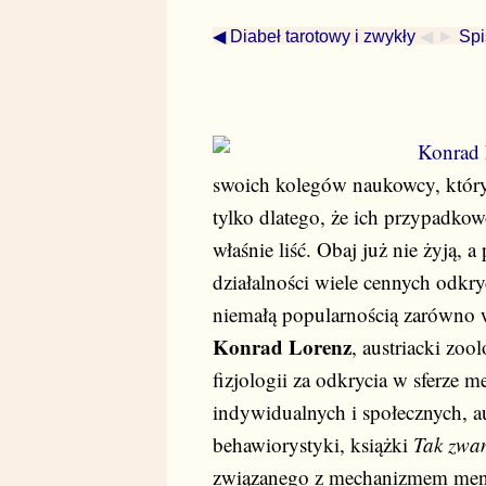
◀ Diabeł tarotowy i zwykły
◀ ►
Spi
Konrad 
swoich kolegów naukowcy, którym
tylko dlatego, że ich przypadko
właśnie liść. Obaj już nie żyją, a
działalności wiele cennych odkryć
niemałą popularnością zarówno
Konrad Lorenz
, austriacki zoo
fizjologii za odkrycia w sferz
indywidualnych i społecznych, au
behawiorystyki, książki
Tak zwan
związanego z mechanizmem me