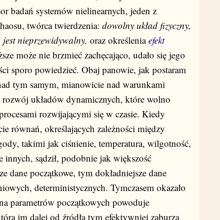
or badań systemów nielinearnych, jeden z
haosu, twórca twierdzenia:
dowolny układ fizyczny,
 jest nieprzewidywalny,
oraz określenia
efekt
ższe może nie brzmieć zachęcająco, udało się jego
ści sporo powiedzieć. Obaj panowie, jak postaram
a nad tym samym, mianowicie nad warunkami
 rozwój układów dynamicznych, które wolno
procesami rozwijającymi się w czasie. Kiedy
ie równań, określających zależności między
dy, takimi jak ciśnienie, temperatura, wilgotność,
le innych, sądził, podobnie jak większość
ze dane początkowe, tym dokładniejsze dane
iniowych, deterministycznych. Tymczasem okazało
miana parametrów początkowych powoduje
tóra im dalej od źródła tym efektywniej zaburza