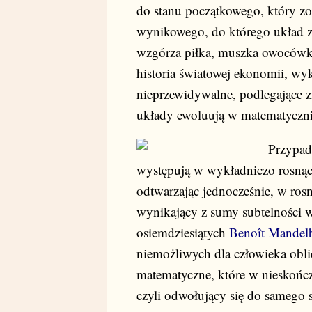
do stanu początkowego, który zos
wynikowego, do którego układ zm
wzgórza piłka, muszka owocówka 
historia światowej ekonomii, wyk
nieprzewidywalne, podlegające 
układy ewoluują w matematyczn
Przypad
występują w wykładniczo rosnąc
odtwarzając jednocześnie, w ros
wynikający z sumy subtelności 
osiemdziesiątych
Benoît Mandel
niemożliwych dla człowieka oblic
matematyczne, które w nieskońc
czyli odwołujący się do samego s