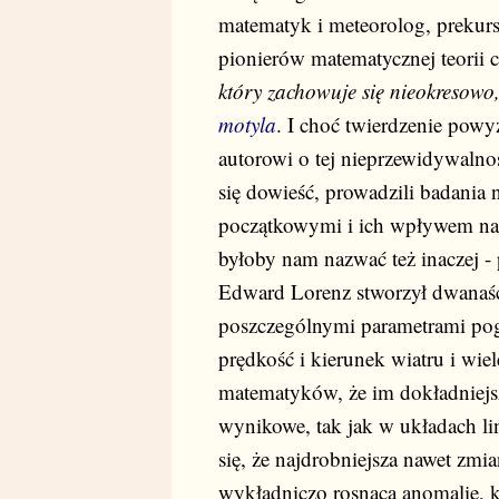
matematyk i meteorolog, prekurs
pionierów matematycznej teorii c
który zachowuje się nieokresowo,
motyla
. I choć twierdzenie powy
autorowi o tej nieprzewidywalno
się dowieść, prowadzili badani
początkowymi i ich wpływem na
byłoby nam nazwać też inaczej - 
Edward Lorenz stworzył dwanaśc
poszczególnymi parametrami pogo
prędkość i kierunek wiatru i wie
matematyków, że im dokładniejs
wynikowe, tak jak w układach l
się, że najdrobniejsza nawet z
wykładniczo rosnącą anomalię, k