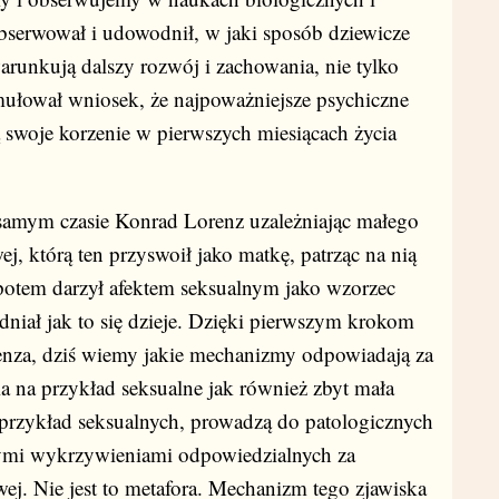
bserwował i udowodnił, w jaki sposób dziewicze
runkują dalszy rozwój i zachowania, nie tylko
ormułował wniosek, że najpoważniejsze psychiczne
ą swoje korzenie w pierwszych miesiącach życia
amym czasie Konrad Lorenz uzależniając małego
j, którą ten przyswoił jako matkę, patrząc na nią
potem darzył afektem seksualnym jako wzorzec
niał jak to się dzieje. Dzięki pierwszym krokom
nza, dziś wiemy jakie mechanizmy odpowiadają za
a na przykład seksualne jak również zbyt mała
przykład seksualnych, prowadzą do patologicznych
ymi wykrzywieniami odpowiedzialnych za
j. Nie jest to metafora. Mechanizm tego zjawiska