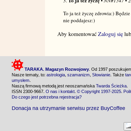
To ja też życzę
NN#1547
3.
•
• 
To ja też życzę zdrowia:) Będzi
nie poddajesz:)
Aby komentować
Zaloguj się
lu
TARAKA. Magazyn Rozwojowy
. Od 1997 poszukuj
Nasze tematy, to:
astrologia
,
szamanizm
,
Słowianie
. Także
tar
umysłem
.
Naszą firmową metodą jest neoszamańska
Twarda Ścieżka
.
ISSN 2300-9667.
O nas i kontakt
.
© Copyright 1997-2025
.
Pol
Do czego jest potrzebna rejestracja?
Donacja na utrzymanie serwisu przez BuyCoffee