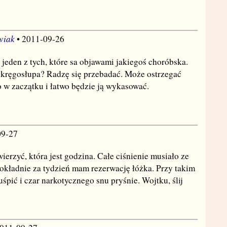
wiak
• 2011-09-26
jeden z tych, które sa objawami jakiegoś choróbska.
z kręgosłupa? Radzę się przebadać. Może ostrzegać
o w zaczątku i łatwo będzie ją wykasować.
09-27
erzyć, która jest godzina. Całe ciśnienie musiało ze
okładnie za tydzień mam rezerwację łóżka. Przy takim
śpić i czar narkotycznego snu pryśnie. Wojtku, ślij