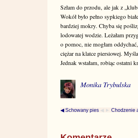
Szłam do przodu, ale jak z „kl
Wokół było pełno sypkiego białe
bardziej mokry. Chyba się pośl
lodowatej wodzie. Leżałam przy
o pomoc, nie mogłam oddychać, 
ciężar na klatce piersiowej. Myśl
Jednak wstałam, robiąc ostatni k
Monika Trybulska
◀ Schowany pies
◀ ►
Chodzenie a
Komentarze