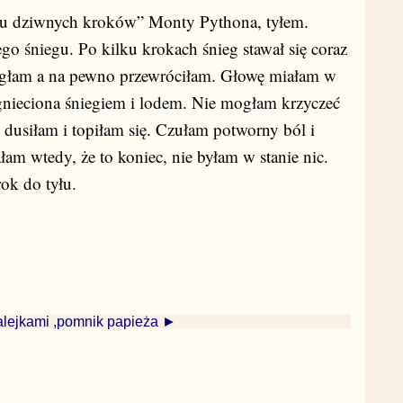
ubu dziwnych kroków” Monty Pythona, tyłem.
go śniegu. Po kilku krokach śnieg stawał się coraz
izgłam a na pewno przewróciłam. Głowę miałam w
gnieciona śniegiem i lodem. Nie mogłam krzyczeć
dusiłam i topiłam się. Czułam potworny ból i
ałam wtedy, że to koniec, nie byłam w stanie nic.
rok do tyłu.
lejkami ,pomnik papieża ►