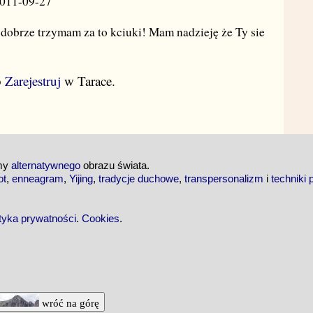
2011-09-27
e dobrze trzymam za to kciuki! Mam nadzieję że Ty sie
b
Zarejestruj
w Tarace.
emy
alternatywnego
obrazu świata.
ot
,
enneagram
,
Yijing
,
tradycje duchowe
,
transpersonalizm
i
techniki 
ityka prywatności
.
Cookies
.
wróć na górę