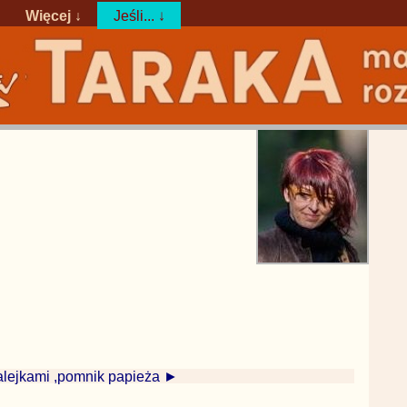
Więcej ↓
Jeśli... ↓
lejkami ,pomnik papieża ►