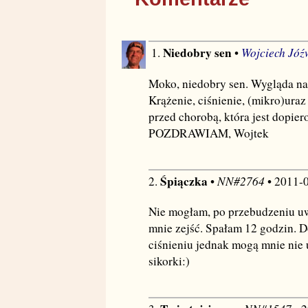
Niedobry sen
Wojciech Jóź
1.
•
Moko, niedobry sen. Wygląda na 
Krążenie, ciśnienie, (mikro)ura
przed chorobą, która jest dopier
POZDRAWIAM, Wojtek
Śpiączka
NN#2764
2.
•
• 2011-
Nie mogłam, po przebudzeniu uwi
mnie zejść. Spałam 12 godzin. D
ciśnieniu jednak mogą mnie nie u
sikorki:)