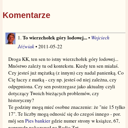
Komentarze
To wierzchołek góry lodowej...
Wojciech
1.
•
Jóźwiak
• 2011-05-22
Droga KK, ten sen to istny wierzchołek góry lodowej...
Mnóstwo zależy tu od kontekstu. Kiedy ten sen miałaś.
Czy jesteś już mężatką (z innym) czy nadal panienką. Co
Cię łaczy z matką - czy np. jesteś od niej zależna, czy
odpępniona. Czy sen postrzegasz jako aktualny czyli
dotyczący Twoich bieżących problemów, czy
historyczny?
Te godziny mogą mieć osobne znaczenie: że "nie 15 tylko
17". Te liczby mogą odnosić się do czegoś innego - por.
mój sen
Pies bankier
gdzie numer strony w książce, 67,
naprawde wskazywał na Radio Zet.