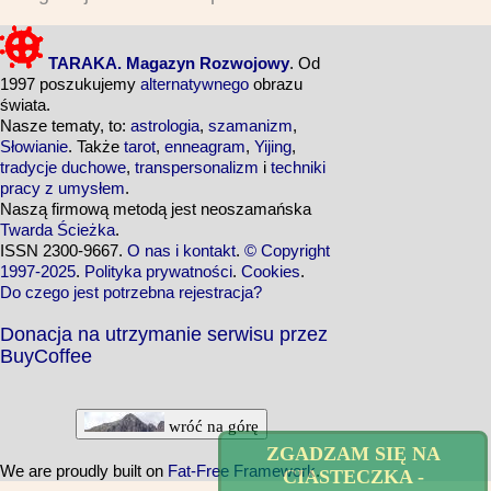
TARAKA. Magazyn Rozwojowy
. Od
1997 poszukujemy
alternatywnego
obrazu
świata.
Nasze tematy, to:
astrologia
,
szamanizm
,
Słowianie
. Także
tarot
,
enneagram
,
Yijing
,
tradycje duchowe
,
transpersonalizm
i
techniki
pracy z umysłem
.
Naszą firmową metodą jest neoszamańska
Twarda Ścieżka
.
ISSN 2300-9667.
O nas i kontakt
.
© Copyright
1997-2025
.
Polityka prywatności
.
Cookies
.
Do czego jest potrzebna rejestracja?
Donacja na utrzymanie serwisu przez
BuyCoffee
wróć na górę
ZGADZAM SIĘ NA
We are proudly built on
Fat-Free Framework
.
CIASTECZKA -