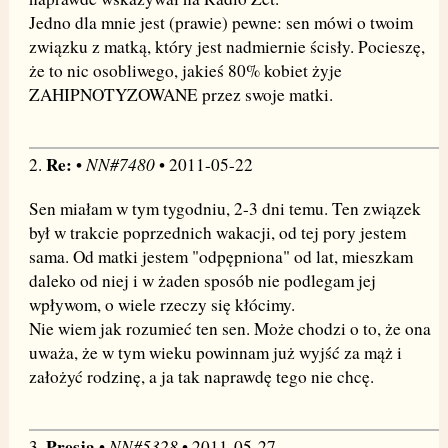
Jedno dla mnie jest (prawie) pewne: sen mówi o twoim
związku z matką, który jest nadmiernie ścisły. Pocieszę,
że to nic osobliwego, jakieś 80% kobiet żyje
ZAHIPNOTYZOWANE przez swoje matki.
Re:
NN#7480
2.
•
• 2011-05-22
Sen miałam w tym tygodniu, 2-3 dni temu. Ten związek
był w trakcie poprzednich wakacji, od tej pory jestem
sama. Od matki jestem "odpępniona" od lat, mieszkam
daleko od niej i w żaden sposób nie podlegam jej
wpływom, o wiele rzeczy się kłócimy.
Nie wiem jak rozumieć ten sen. Może chodzi o to, że ona
uważa, że w tym wieku powinnam już wyjść za mąż i
założyć rodzinę, a ja tak naprawdę tego nie chcę.
Presja
NN#5328
3.
•
• 2011-05-27