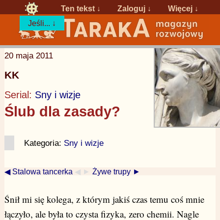
Ten tekst ↓
Zaloguj
↓
Więcej ↓
Jeśli... ↓
20 maja 2011
KK
Serial:
Sny i wizje
Ślub dla zasady?
Kategoria:
Sny i wizje
◀ Stalowa tancerka
◀ ►
Żywe trupy ►
Śnił mi się kolega, z którym jakiś czas temu coś mnie
łączyło, ale była to czysta fizyka, zero chemii. Nagle