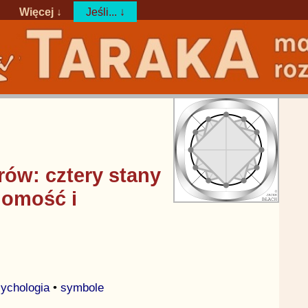
Więcej ↓
Jeśli... ↓
ów: cztery stany
domość i
ychologia
•
symbole