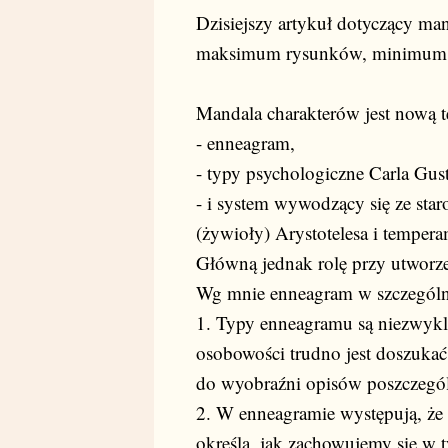
Dzisiejszy artykuł dotyczący ma
maksimum rysunków, minimum te
Mandala charakterów jest nową te
- enneagram,
- typy psychologiczne Carla Gus
- i system wywodzący się ze sta
(żywioły) Arystotelesa i temper
Główną jednak rolę przy utworz
Wg mnie enneagram w szczególny
1. Typy enneagramu są niezwykle
osobowości trudno jest doszukać
do wyobraźni opisów poszczegó
2. W enneagramie występują, że 
określa, jak zachowujemy się w t