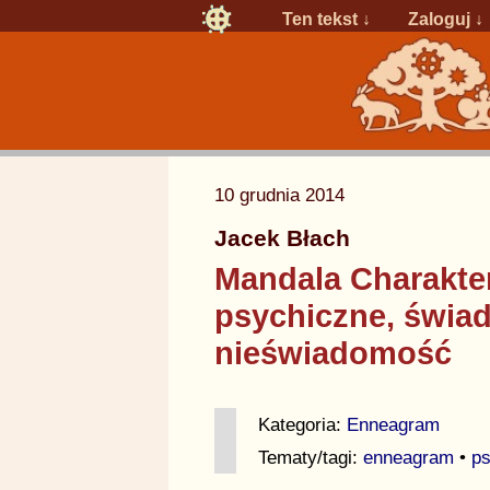
Ten tekst ↓
Zaloguj
↓
10 grudnia 2014
Jacek Błach
Mandala Charakter
psychiczne, świa
nieświadomość
Kategoria:
Enneagram
Tematy/tagi:
enneagram
•
ps