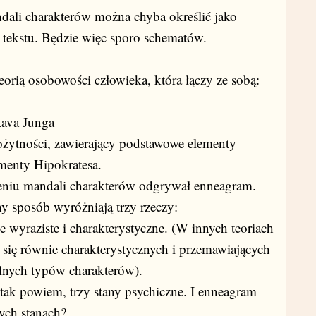
ndali charakterów można chyba określić jako –
kstu. Będzie więc sporo schematów.
orią osobowości człowieka, która łączy ze sobą:
tava Junga
rożytności, zawierający podstawowe elementy
amenty Hipokratesa.
eniu mandali charakterów odgrywał enneagram.
 sposób wyróżniają trzy rzeczy:
 wyraziste i charakterystyczne. (W innych teoriach
 się równie charakterystycznych i przemawiających
lnych typów charakterów).
tak powiem, trzy stany psychiczne. I enneagram
ych stanach?