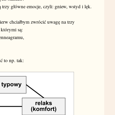
trzy główne emocje, czyli: gniew, wstyd i lęk.
ierw chciałbym zwrócić uwagę na trzy
którymi są:
 enneagramu,
 to np. tak: