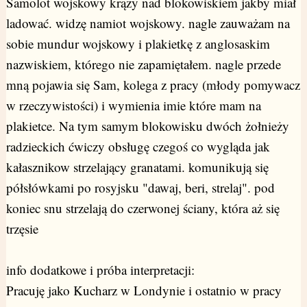
Samolot wojskowy krąży nad blokowiskiem jakby miał
ladować. widzę namiot wojskowy. nagle zauważam na
sobie mundur wojskowy i plakietkę z anglosaskim
nazwiskiem, którego nie zapamiętałem. nagle przede
mną pojawia się Sam, kolega z pracy (młody pomywacz
w rzeczywistości) i wymienia imie które mam na
plakietce. Na tym samym blokowisku dwóch żołnieży
radzieckich ćwiczy obsługę czegoś co wygląda jak
kałasznikow strzelający granatami. komunikują się
półsłówkami po rosyjsku "dawaj, beri, strelaj". pod
koniec snu strzelają do czerwonej ściany, która aż się
trzęsie
info dodatkowe i próba interpretacji:
Pracuję jako Kucharz w Londynie i ostatnio w pracy