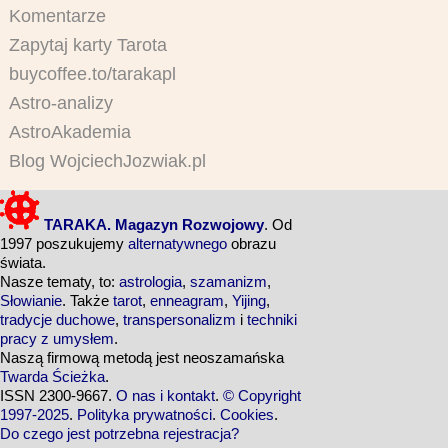
Komentarze
Zapytaj karty Tarota
buycoffee.to/tarakapl
Astro-analizy
AstroAkademia
Blog WojciechJozwiak.pl
TARAKA. Magazyn Rozwojowy
. Od
1997 poszukujemy
alternatywnego
obrazu
świata.
Nasze tematy, to:
astrologia
,
szamanizm
,
Słowianie
. Także
tarot
,
enneagram
,
Yijing
,
tradycje duchowe
,
transpersonalizm
i
techniki
pracy z umysłem
.
Naszą firmową metodą jest neoszamańska
Twarda Ścieżka
.
ISSN 2300-9667.
O nas i kontakt
.
© Copyright
1997-2025
.
Polityka prywatności
.
Cookies
.
Do czego jest potrzebna rejestracja?