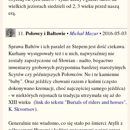
wielkich jeziorach siedzieli od 2, 3 wieku przed naszą
erą.
Połowcy i Bałtowie
Michał Mazur
11.
•
• 2016-05-03
Sprawa Bałtów i ich paralel ze Stepem jest dość ciekawa.
Kurhany występowały też i u nich, najwyraźniej nie
zostały zapożyczone od Słowian - nadto, bogactwo
inwentarzy grobowych przypomina bardziej starożytnych
Scytów czy późniejszych Połowców. No i te kamienne
"baby". Oraz jeźdźcy chowani razem z końmi (często
dokonywano kremacji, choć najczęściej samego jeźdźca)
- w niektórych rejonach ta tradycja utrzymała się aż do
XIII wieku (
link do tekstu "Burials of riders and horses",
K. Skvortsov
).
Generalnie nie wiadomo, co się stało po śmierci Atylli z
północnymi Hunami i ludźmi związanymi z nimi przez