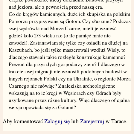
nad jeziora, ale z pewnością przed naszą era.
Co do kręgów kamiennych, duże ich skupiska na polskim
Pomorzu przypisywane są Gotom. Czy słusznie? Podczas
swej wędrówki nad Morze Czarne, mieli je wznieść
gdzieś koło 2/3 wieku n.e (o ile pamięć mnie nie
zawodzi). Zastanawiam się tylko czy osiadli na dłużej na
Kaszubach, bo jeśli tylko maszerowali wzdłuż Wisły, to
dlaczego stawiali takie rozległe konstrukcje kamienne?
Prezent dla przyszłych gospodarzy ziem? I dlaczego w
trakcie swej migracji nie wznosili podobnych budowli w
innych rejonach Polski czy na Ukrainie, o regionie Morza
Czarnego nie mówiąc? Znaleziska archeologiczne
wskazują na to iż kręgi w Węsiorach czy Odrach były
użytkowane przez różne kultury. Więc dlaczego oficjalna
wersja opowiada się za Gotami?
Aby komentować
Zaloguj się
lub
Zarejestruj
w Tarace.