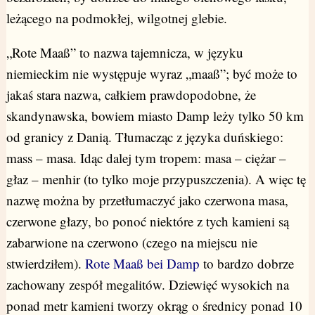
leżącego na podmokłej, wilgotnej glebie.
„Rote Maaß” to nazwa tajemnicza, w języku
niemieckim nie występuje wyraz „maaß”; być może to
jakaś stara nazwa, całkiem prawdopodobne, że
skandynawska, bowiem miasto Damp leży tylko 50 km
od granicy z Danią. Tłumacząc z języka duńskiego:
mass – masa. Idąc dalej tym tropem: masa – ciężar –
głaz – menhir (to tylko moje przypuszczenia). A więc tę
nazwę można by przetłumaczyć jako czerwona masa,
czerwone głazy, bo ponoć niektóre z tych kamieni są
zabarwione na czerwono (czego na miejscu nie
stwierdziłem).
Rote Maaß bei Damp
to bardzo dobrze
zachowany zespół megalitów. Dziewięć wysokich na
ponad metr kamieni tworzy okrąg o średnicy ponad 10