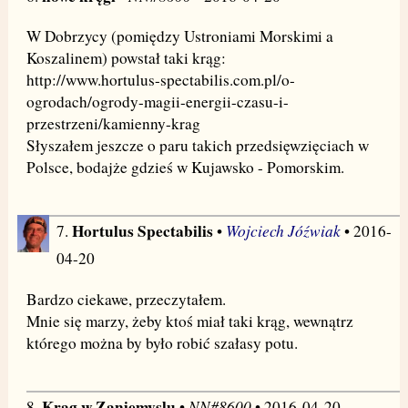
W Dobrzycy (pomiędzy Ustroniami Morskimi a
Koszalinem) powstał taki krąg:
http://www.hortulus-spectabilis.com.pl/o-
ogrodach/ogrody-magii-energii-czasu-i-
przestrzeni/kamienny-krag
Słyszałem jeszcze o paru takich przedsięwzięciach w
Polsce, bodajże gdzieś w Kujawsko - Pomorskim.
Hortulus Spectabilis
Wojciech Jóźwiak
7.
•
• 2016-
04-20
Bardzo ciekawe, przeczytałem.
Mnie się marzy, żeby ktoś miał taki krąg, wewnątrz
którego można by było robić szałasy potu.
Krąg w Zaniemyslu
NN#8600
8.
•
• 2016-04-20