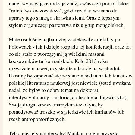
mniej wymagające rodzaje zbóż, zwłaszcza proso. Takie
"rolnictwo koczownicze", gdzie rzadko wracano do
uprawy tego samego skrawka ziemi. Oraz z lepszym
stylem organizacji pasterstwa niż u grup mongolskich.
Mnie osobiście najbardziej zaciekawiły artefakty po
Połowcach - jak i dzieje rozpadu tej konfederacji, oraz to,
co się stało z tworzącymi ją wielkimi masami
koczowników turko-irańskich. Koło 2013 roku
rozważałem nawet, czy się nie udać się na wschodnią
Ukrainę by zapoznać się ze stanem badań na ich temat - w
polskiej literaturze naukowej jest niewiele (toteż uważam,
nadal, że byłby to dobry temat na doktorat
interdyscyplinarny - historia, archeologia, lingwistyka).
Swoją droga, zawsze marzyłem też o tym, by
pomedytować troszkę w sąsiedztwie ich kurhanów lub
rzeźb antropomorficznych.
Tylko niestety najpierw był Majdan, potem przyszła