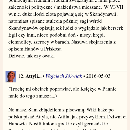
zależności polityczne / małżeństwa mieszane. W VI-VII
w. n.e. duże ilości złota pojawiają się w Skandynawii,
natomiast spisane stulecia później sagi wśród
Skandynawów opisują też ludzi o wyglądzie jak berserk
Egil czy inni, nieco podobni doń - niscy, krępi,
ciemnolicy, szerocy w barach. Nasuwa skojarzenia z
opisem Hunów u Priskosa
Dziwne, tak czy owak...
Attyli...
Wojciech Jóźwiak
12.
•
• 2016-05-03
(Trochę mi obciach poprawiać, ale Księżyc w Pannie
mnie do tego zmusza...)
No masz. Sam zbłądziłem z pisownią. Wiki każe po
polsku pisać Attyla, nie Attila, jak przywykłem. Dziwni ci
Hunowie. Nosili imiona gockie czyli germańskie...