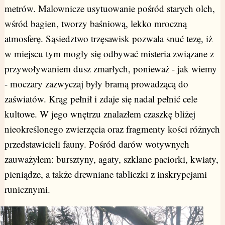
metrów. Malownicze usytuowanie pośród starych olch,
wśród bagien, tworzy baśniową, lekko mroczną
atmosferę. Sąsiedztwo trzęsawisk pozwala snuć tezę, iż
w miejscu tym mogły się odbywać misteria związane z
przywoływaniem dusz zmarłych, ponieważ - jak wiemy
- moczary zazwyczaj były bramą prowadzącą do
zaświatów. Krąg pełnił i zdaje się nadal pełnić cele
kultowe. W jego wnętrzu znalazłem czaszkę bliżej
nieokreślonego zwierzęcia oraz fragmenty kości różnych
przedstawicieli fauny. Pośród darów wotywnych
zauważyłem: bursztyny, agaty, szklane paciorki, kwiaty,
pieniądze, a także drewniane tabliczki z inskrypcjami
runicznymi.