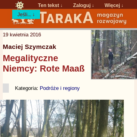
Ten tekst ↓
Zaloguj
↓
Więcej ↓
Jeśli... ↓
19 kwietnia 2016
Maciej Szymczak
Megalityczne
Niemcy: Rote Maaß
Kategoria:
Podróże i regiony