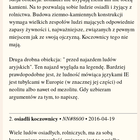
kamieni. Na to pozwalają sobie ludzie osiadli i żyjący z
rolnictwa. Budowa ziemno-kamiennych konstrukcji
wymaga wielkich zespołów ludzi mających odpowiednie
zapasy żywności i, najważniejsze, związanych z pewnym
miejscem jak ze swoją ojczyzną. Koczownicy tego nie
mają.
Druga drobna obiekcja: " przed najazdem ludów
aryjskich". Ten najazd wygląda na legendę. Bardziej
prawdopodobne jest, że ludność mówiąca językami IE
jest tubylcami w Europie (w znacznej jej części) od
neolitu albo nawet od mezolitu. Gdy uzbieram
argumentów za tym, to napiszę.
osiadli koczownicy
NN#8600
2.
•
• 2016-04-19
Wiele ludów osiadłych, rolniczych, ma za sobą
koczowniczą przeszłość, związane jest to z wielką