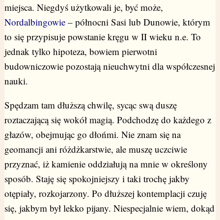
miejsca. Niegdyś użytkowali je, być może,
Nordalbingowie
– północni Sasi lub Dunowie, którym
to się przypisuje powstanie kręgu w II wieku n.e. To
jednak tylko hipoteza, bowiem pierwotni
budowniczowie pozostają nieuchwytni dla współczesnej
nauki.
Spędzam tam dłuższą chwilę, sycąc swą duszę
roztaczającą się wokół magią. Podchodzę do każdego z
głazów, obejmując go dłońmi. Nie znam się na
geomancji ani różdżkarstwie, ale muszę uczciwie
przyznać, iż kamienie oddziałują na mnie w określony
sposób. Staję się spokojniejszy i taki trochę jakby
otępiały, rozkojarzony. Po dłuższej kontemplacji czuję
się, jakbym był lekko pijany. Niespecjalnie wiem, dokąd