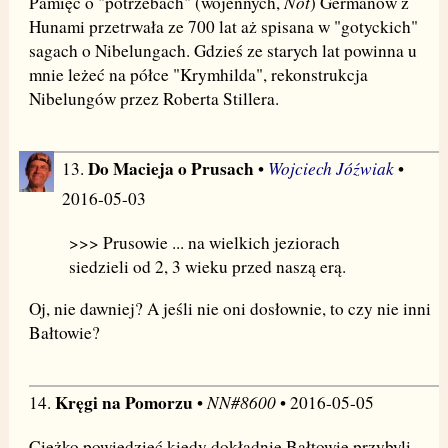
Not
Pamięć o "potrzebach" (wojennych,
) Germanów z
Hunami przetrwała ze 700 lat aż spisana w "gotyckich"
sagach o Nibelungach. Gdzieś ze starych lat powinna u
mnie leżeć na półce "Krymhilda", rekonstrukcja
Nibelungów przez Roberta Stillera.
Do Macieja o Prusach
Wojciech Jóźwiak
13.
•
•
2016-05-03
>>> Prusowie ... na wielkich jeziorach
siedzieli od 2, 3 wieku przed naszą erą.
Oj, nie dawniej? A jeśli nie oni dosłownie, to czy nie inni
Bałtowie?
Kręgi na Pomorzu
NN#8600
14.
•
• 2016-05-05
Ciężko powiedzieć kiedy dokładnie Bałtowie przybyli