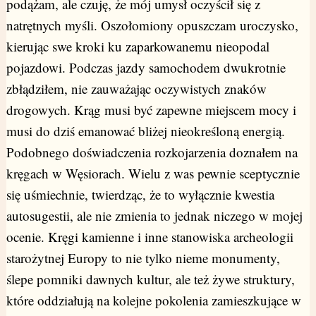
podążam, ale czuję, że mój umysł oczyścił się z
natrętnych myśli. Oszołomiony opuszczam uroczysko,
kierując swe kroki ku zaparkowanemu nieopodal
pojazdowi. Podczas jazdy samochodem dwukrotnie
zbłądziłem, nie zauważając oczywistych znaków
drogowych. Krąg musi być zapewne miejscem mocy i
musi do dziś emanować bliżej nieokreśloną energią.
Podobnego doświadczenia rozkojarzenia doznałem na
kręgach w Węsiorach. Wielu z was pewnie sceptycznie
się uśmiechnie, twierdząc, że to wyłącznie kwestia
autosugestii, ale nie zmienia to jednak niczego w mojej
ocenie. Kręgi kamienne i inne stanowiska archeologii
starożytnej Europy to nie tylko nieme monumenty,
ślepe pomniki dawnych kultur, ale też żywe struktury,
które oddziałują na kolejne pokolenia zamieszkujące w