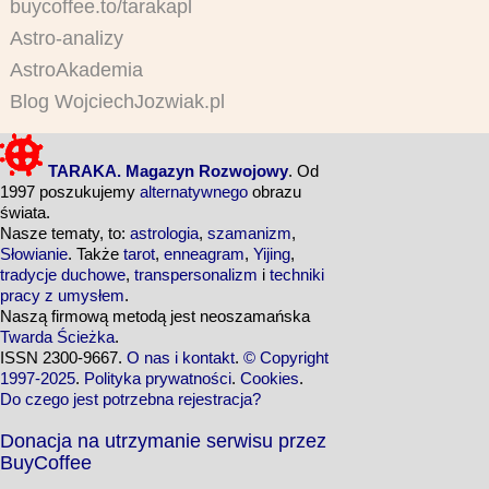
buycoffee.to/tarakapl
Astro-analizy
AstroAkademia
Blog WojciechJozwiak.pl
TARAKA. Magazyn Rozwojowy
. Od
1997 poszukujemy
alternatywnego
obrazu
świata.
Nasze tematy, to:
astrologia
,
szamanizm
,
Słowianie
. Także
tarot
,
enneagram
,
Yijing
,
tradycje duchowe
,
transpersonalizm
i
techniki
pracy z umysłem
.
Naszą firmową metodą jest neoszamańska
Twarda Ścieżka
.
ISSN 2300-9667.
O nas i kontakt
.
© Copyright
1997-2025
.
Polityka prywatności
.
Cookies
.
Do czego jest potrzebna rejestracja?
Donacja na utrzymanie serwisu przez
BuyCoffee