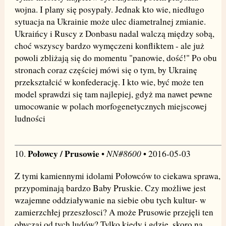
wojna. I plany się posypały. Jednak kto wie, niedługo
sytuacja na Ukrainie może ulec diametralnej zmianie.
Ukraińcy i Ruscy z Donbasu nadal walczą między sobą,
choć wszyscy bardzo wymęczeni konfliktem - ale już
powoli zbliżają się do momentu "panowie, dość!" Po obu
stronach coraz częściej mówi się o tym, by Ukrainę
przekształcić w konfederację. I kto wie, być może ten
model sprawdzi się tam najlepiej, gdyż ma nawet pewne
umocowanie w polach morfogenetycznych miejscowej
ludności
Połowcy / Prusowie
NN#8600
10.
•
• 2016-05-03
Z tymi kamiennymi idolami Połowców to ciekawa sprawa,
przypominają bardzo Baby Pruskie. Czy możliwe jest
wzajemne oddziaływanie na siebie obu tych kultur- w
zamierzchłej przeszłosci? A może Prusowie przejęli ten
obyczaj od tych ludów? Tylko kiedy i gdzie, skoro na