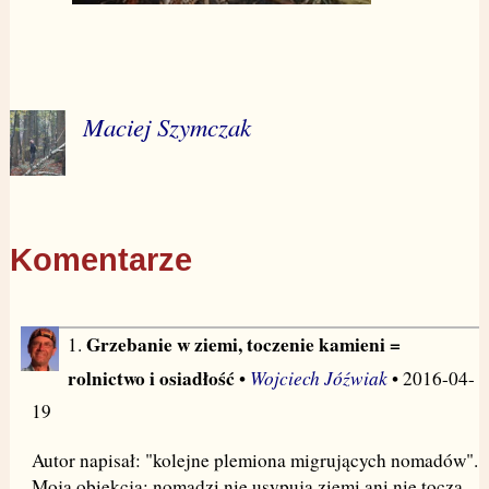
Maciej Szymczak
Komentarze
Grzebanie w ziemi, toczenie kamieni =
1.
rolnictwo i osiadłość
Wojciech Jóźwiak
•
• 2016-04-
19
Autor napisał: "kolejne plemiona migrujących nomadów".
Moja obiekcja: nomadzi nie usypują ziemi ani nie toczą