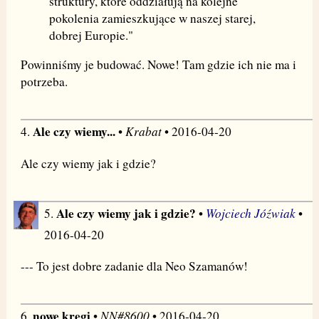
struktury, które oddziałują na kolejne
pokolenia zamieszkujące w naszej starej,
dobrej Europie."
Powinniśmy je budować. Nowe! Tam gdzie ich nie ma i
potrzeba.
Ale czy wiemy...
Krabat
4.
•
• 2016-04-20
Ale czy wiemy jak i gdzie?
Ale czy wiemy jak i gdzie?
Wojciech Jóźwiak
5.
•
•
2016-04-20
--- To jest dobre zadanie dla Neo Szamanów!
nowe kręgi
NN#8600
6.
•
• 2016-04-20