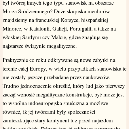
był twórcą innych tego typu stanowisk na obszarze
Morza Śródziemnego? Duże skupiska menhirów
znajdziemy na francuskiej Korsyce, hiszpańskiej
Minorce, w Katalonii, Galicji, Portugalii, a także na
włoskiej Sardynii czy Malcie, gdzie znajdują się
najstarsze świątynie megalityczne.
Praktycznie co roku odkrywane są nowe zabytki na
terenie całej Europy, w wielu przypadkach stanowiska te
nie zostały jeszcze przebadane przez naukowców.
Trudno jednoznacznie określić, który lud jako pierwszy
zaczął wznosić megalityczne konstrukcje, być może jest
to wspólna indoeuropejska spuścizna a możliwe
również, iż jej twórcami były społeczności
zamieszkujące stary kontynent tuż przed najazdem
ludów aryjskich. Faktem jest, iż relikty te powstawały