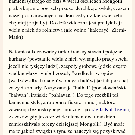
kamieni (dlatego do dziś w wielu okolicach Mongolii
praktykuje się pogrzeb przez... derelikcję zwłok, czasem
nawet posmarowanych masłem, żeby dzikie zwierzęta
chętniej je zjadły). Do dziś widoczna jest predylekcja
wielu z nich do rolnictwa (nie wolno "kaleczyć" Ziemi-
Matki).
Natomiast koczownicy turko-irańscy stawiali potężne
kurhany (powstanie wielu z nich wymagało pracy setek,
jeżeli nie tysięcy ludzi), zespoły grobowe (gdzie często
wielkie głazy symbolizowały "wielkich" wrogów
(wodzów albo bohaterów obcych ludów) jakich pokonał
za życia zmarły. Nazywano je "balbal" (por. słowiańskie
"bałwan", irańskie "pahlavan"). Do tego rzeźbili też
kamienne stele, antropomorficzne i inne (niektóre
zawierają też inskrypcje runiczne - jak
stella Kul-Tegina
,
z czasów gdy jeszcze wiele elementów turańskich
zamieszkiwało tereny dzisiejszej Mongolii). Być może
ma to jakieś związki z tym, że nauczyli się pozyskiwać