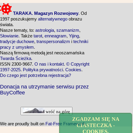
TARAKA. Magazyn Rozwojowy
. Od
1997 poszukujemy
alternatywnego
obrazu
świata.
Nasze tematy, to:
astrologia
,
szamanizm
,
Słowianie
. Także
tarot
,
enneagram
,
Yijing
,
tradycje duchowe
,
transpersonalizm
i
techniki
pracy z umysłem
.
Naszą firmową metodą jest neoszamańska
Twarda Ścieżka
.
ISSN 2300-9667.
O nas i kontakt
.
© Copyright
1997-2025
.
Polityka prywatności
.
Cookies
.
Do czego jest potrzebna rejestracja?
Donacja na utrzymanie serwisu przez
BuyCoffee
wróć na górę
ZGADZAM SIĘ NA
We are proudly built on
Fat-Free Framework
.
CIASTECZKA -
COOKIES.