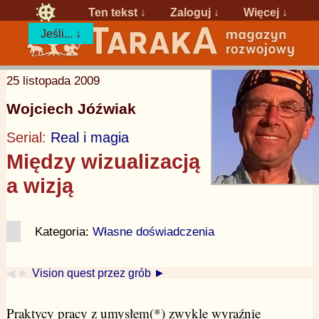
Ten tekst ↓
Zaloguj
↓
Więcej ↓
Jeśli... ↓
25 listopada 2009
Wojciech Jóźwiak
Serial:
Real i magia
Między wizualizacją
a wizją
Kategoria:
Własne doświadczenia
◀ ►
Vision quest przez grób ►
Praktycy pracy z umysłem(*) zwykle wyraźnie