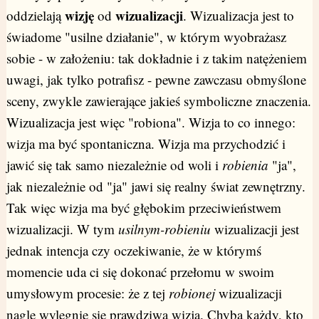
wizję
wizualizacji
oddzielają
od
. Wizualizacja jest to
świadome "usilne działanie", w którym wyobrażasz
sobie - w założeniu: tak dokładnie i z takim natężeniem
uwagi, jak tylko potrafisz - pewne zawczasu obmyślone
sceny, zwykle zawierające jakieś symboliczne znaczenia.
Wizualizacja jest więc "robiona". Wizja to co innego:
wizja ma być spontaniczna. Wizja ma przychodzić i
jawić się tak samo niezależnie od woli i
robienia
"ja",
jak niezależnie od "ja" jawi się realny świat zewnętrzny.
Tak więc wizja ma być głębokim przeciwieństwem
wizualizacji. W tym
usilnym-robieniu
wizualizacji jest
jednak intencja czy oczekiwanie, że w którymś
momencie uda ci się dokonać przełomu w swoim
umysłowym procesie: że z tej
robionej
wizualizacji
nagle wylęgnie się prawdziwa wizja. Chyba każdy, kto