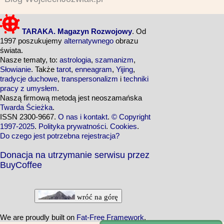
TARAKA. Magazyn Rozwojowy
. Od
1997 poszukujemy
alternatywnego
obrazu
świata.
Nasze tematy, to:
astrologia
,
szamanizm
,
Słowianie
. Także
tarot
,
enneagram
,
Yijing
,
tradycje duchowe
,
transpersonalizm
i
techniki
pracy z umysłem
.
Naszą firmową metodą jest neoszamańska
Twarda Ścieżka
.
ISSN 2300-9667.
O nas i kontakt
.
© Copyright
1997-2025
.
Polityka prywatności
.
Cookies
.
Do czego jest potrzebna rejestracja?
Donacja na utrzymanie serwisu przez
BuyCoffee
wróć na górę
We are proudly built on
Fat-Free Framework
.