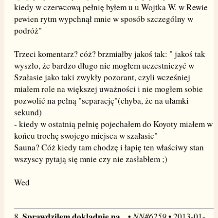
kiedy w czerwcową pełnię byłem u u Wojtka W. w Rewie
pewien rytm wypchnął mnie w sposób szczególny w
podróż"
Trzeci komentarz? cóż? brzmiałby jakoś tak: " jakoś tak
wyszło, że bardzo długo nie mogłem uczestniczyć w
Szałasie jako taki zwykły pozorant, czyli wcześniej
miałem role na większej uważności i nie mogłem sobie
pozwolić na pełną "separację"(chyba, że na ułamki
sekund)
- kiedy w ostatnią pełnię pojechałem do Koyoty miałem w
końcu trochę swojego miejsca w szałasie"
Sauna? Cóż kiedy tam chodzę i łapię ten właściwy stan
wszyscy pytają się mnie czy nie zasłabłem ;)
Wed
Sprawdzilem dokladnie na...
NN#6259
8.
•
• 2013-01-