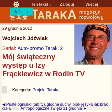
Ten tekst ↓
Zaloguj
↓
Więcej ↓
Jeśli... ↓
29 grudnia 2012
Wojciech Jóźwiak
Serial:
Auto-promo Taraki 2
Mój świąteczny
występ u Izy
Frąckiewicz w Rodin TV
Kategoria:
Projekt Taraka
◀ Puste ognisko (orbity), głodne duchy, brak języka jak brak
ciała
◀ ►
Antropologiczne święto 31 grudnia ►