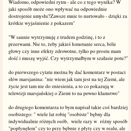
Wiadomo, odpowiedni rytm - ale co z tego wynika? W
jaki sposób może ono wpływać na odpowiednie
dostrojenie umysłu?Zawsze mnie to nurtowało - dzięki za
krótkie wyjaśnienie z pokazem"
"W saunie wytrzymuję z trudem godzinę, i to z
przerwami. Nie to, żeby jakieś łomotanie serca, bóle
głowy czy inne efekty zdrowotne, tylko po prostu mam
dość i muszę wyjść. Czy wytrzymałbym w szałasie potu?"
do pierwszego cytatu można by dać komentarz w postaci
słów marsjanina: "nie wiem jak tam jest na tej Ziemi, ale
życie jest tam nie do zniesienia, a to co pokazują w
telewizji marsjańskiej o Ziemi to na pewno kłamstwo"
do drugiego komentarza to bym napisał takie coś bardziej
osobistego: " wiele lat robię "osobiste" bębny dla
indywidualnie różnych osób, wiele razy w różny sposób
"popłynęłem" czy to przy bębnie z płyty czy w realu, ale