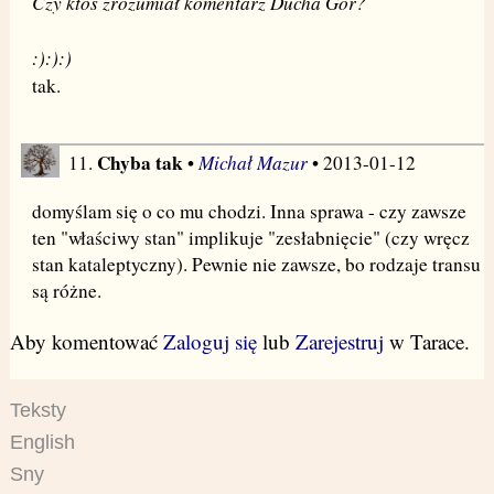
Czy ktoś zrozumiał komentarz Ducha Gór?
:):):)
tak.
Chyba tak
Michał Mazur
11.
•
• 2013-01-12
domyślam się o co mu chodzi. Inna sprawa - czy zawsze
ten "właściwy stan" implikuje "zesłabnięcie" (czy wręcz
stan kataleptyczny). Pewnie nie zawsze, bo rodzaje transu
są różne.
Aby komentować
Zaloguj się
lub
Zarejestruj
w Tarace.
Teksty
English
Sny