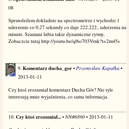
08
Sprawdzilem dokladnie na spectrometrze i wychodzi 1
uderzenie co 0.27 sekundy co daje 222.222.. uderzenia na
minute. Szamani lubia takie dynamiczne rytmy.
Zobaczcie tutaj http://youtu.be/ql6o703Vrnk?t=2m45s
Komentarz ducha_gor
Przemysław Kapałka
9.
•
•
2013-01-11
Czy ktoś zrozumiał komentarz Ducha Gór? Nie tyle
interesują mnie wyjaśnienia, co sama informacja.
Czy ktoś zrozumiał...
NN#6890
10.
•
• 2013-01-11