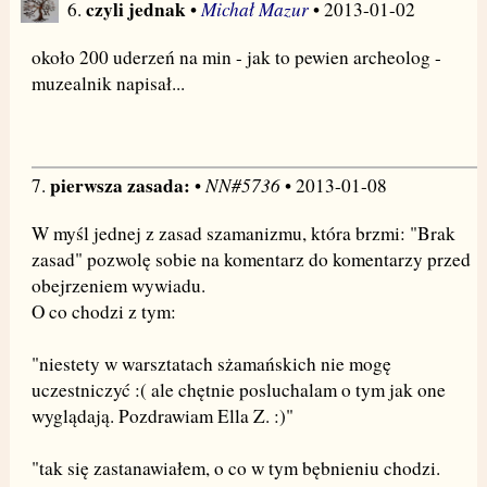
czyli jednak
Michał Mazur
6.
•
• 2013-01-02
około 200 uderzeń na min - jak to pewien archeolog -
muzealnik napisał...
pierwsza zasada:
NN#5736
7.
•
• 2013-01-08
W myśl jednej z zasad szamanizmu, która brzmi: "Brak
zasad" pozwolę sobie na komentarz do komentarzy przed
obejrzeniem wywiadu.
O co chodzi z tym:
"niestety w warsztatach sżamańskich nie mogę
uczestniczyć :( ale chętnie posluchalam o tym jak one
wyglądają. Pozdrawiam Ella Z. :)"
"tak się zastanawiałem, o co w tym bębnieniu chodzi.