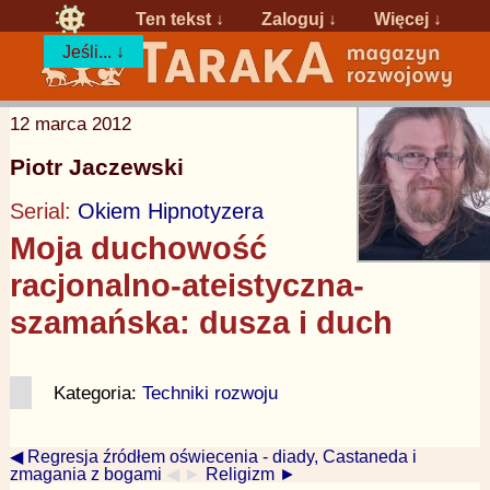
Ten tekst ↓
Zaloguj
↓
Więcej ↓
Jeśli... ↓
12 marca 2012
Piotr Jaczewski
Serial:
Okiem Hipnotyzera
Moja duchowość
racjonalno-ateistyczna-
szamańska: dusza i duch
Kategoria:
Techniki rozwoju
◀ Regresja źródłem oświecenia - diady, Castaneda i
zmagania z bogami
◀ ►
Religizm ►