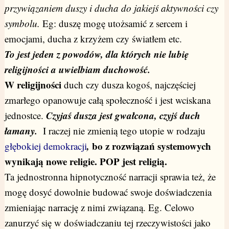
przywiązaniem duszy i ducha do jakiejś aktywności czy
symbolu.
Eg: duszę mogę utożsamić z sercem i
emocjami, ducha z krzyżem czy światłem etc.
To jest jeden z powodów, dla których nie lubię
religijności a uwielbiam duchowość.
W religijności
duch czy dusza kogoś, najczęściej
zmarłego opanowuje całą społeczność
i jest wciskana
Czyjaś dusza jest gwałcona, czyjś duch
jednostce.
łamany.
I raczej nie zmienią tego utopie w rodzaju
,
bo z rozwiązań systemowych
głębokiej demokracji
wynikają nowe religie. POP jest religią.
Ta jednostronna hipnotyczność narracji
sprawia też, że
mogę
dosyć dowolnie budować swoje doświadczenia
zmieniając narrację z nimi związaną.
Eg. Celowo
zanurzyć się w doświadczaniu tej rzeczywistości jako