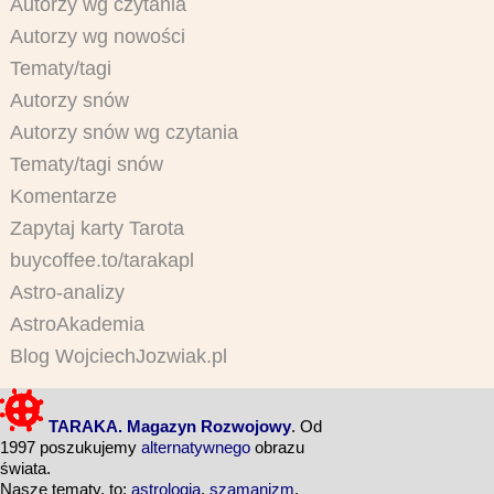
Autorzy wg czytania
Autorzy wg nowości
Tematy/tagi
Autorzy snów
Autorzy snów wg czytania
Tematy/tagi snów
Komentarze
Zapytaj karty Tarota
buycoffee.to/tarakapl
Astro-analizy
AstroAkademia
Blog WojciechJozwiak.pl
TARAKA. Magazyn Rozwojowy
. Od
1997 poszukujemy
alternatywnego
obrazu
świata.
Nasze tematy, to:
astrologia
,
szamanizm
,