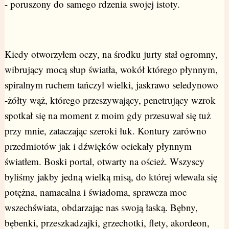
- poruszony do samego rdzenia swojej istoty.
Kiedy otworzyłem oczy, na środku jurty stał ogromny,
wibrujący mocą słup światła, wokół którego płynnym,
spiralnym ruchem tańczył wielki, jaskrawo seledynowo
-żółty wąż, którego przeszywający, penetrujący wzrok
spotkał się na moment z moim gdy przesuwał się tuż
przy mnie, zataczając szeroki łuk. Kontury zarówno
przedmiotów jak i dźwięków ociekały płynnym
światłem. Boski portal, otwarty na oścież. Wszyscy
byliśmy jakby jedną wielką misą, do której wlewała się
potężna, namacalna i świadoma, sprawcza moc
wszechświata, obdarzając nas swoją łaską. Bębny,
bębenki, przeszkadzajki, grzechotki, flety, akordeon,