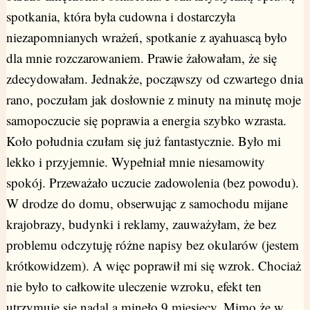
spotkania, która była cudowna i dostarczyła
niezapomnianych wrażeń, spotkanie z ayahuascą było
dla mnie rozczarowaniem. Prawie żałowałam, że się
zdecydowałam. Jednakże, począwszy od czwartego dnia
rano, poczułam jak dosłownie z minuty na minutę moje
samopoczucie się poprawia a energia szybko wzrasta.
Koło południa czułam się już fantastycznie. Było mi
lekko i przyjemnie. Wypełniał mnie niesamowity
spokój. Przeważało uczucie zadowolenia (bez powodu).
W drodze do domu, obserwując z samochodu mijane
krajobrazy, budynki i reklamy, zauważyłam, że bez
problemu odczytuję różne napisy bez okularów (jestem
krótkowidzem). A więc poprawił mi się wzrok. Chociaż
nie było to całkowite uleczenie wzroku, efekt ten
utrzymuje się nadal a minęło 9 miesięcy. Mimo że w