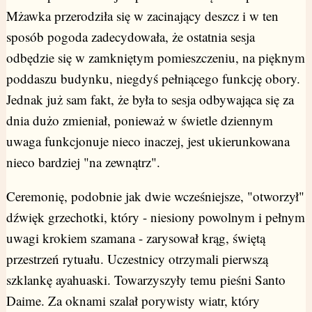
Mżawka przerodziła się w zacinający deszcz i w ten
sposób pogoda zadecydowała, że ostatnia sesja
odbędzie się w zamkniętym pomieszczeniu, na pięknym
poddaszu budynku, niegdyś pełniącego funkcję obory.
Jednak już sam fakt, że była to sesja odbywająca się za
dnia dużo zmieniał, ponieważ w świetle dziennym
uwaga funkcjonuje nieco inaczej, jest ukierunkowana
nieco bardziej "na zewnątrz".
Ceremonię, podobnie jak dwie wcześniejsze, "otworzył"
dźwięk grzechotki, który - niesiony powolnym i pełnym
uwagi krokiem szamana - zarysował krąg, świętą
przestrzeń rytuału. Uczestnicy otrzymali pierwszą
szklankę ayahuaski. Towarzyszyły temu pieśni Santo
Daime. Za oknami szalał porywisty wiatr, który