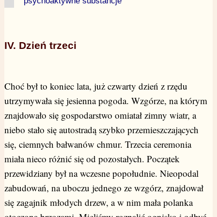
psychoaktywne substancje
IV. Dzień trzeci
Choć był to koniec lata, już czwarty dzień z rzędu
utrzymywała się jesienna pogoda. Wzgórze, na którym
znajdowało się gospodarstwo omiatał zimny wiatr, a
niebo stało się autostradą szybko przemieszczających
się, ciemnych bałwanów chmur. Trzecia ceremonia
miała nieco różnić się od pozostałych. Początek
przewidziany był na wczesne popołudnie. Nieopodal
zabudowań, na uboczu jednego ze wzgórz, znajdował
się zagajnik młodych drzew, a w nim mała polanka
otoczona brzozami. Mieliśmy rozpalić ognisko i odbyć