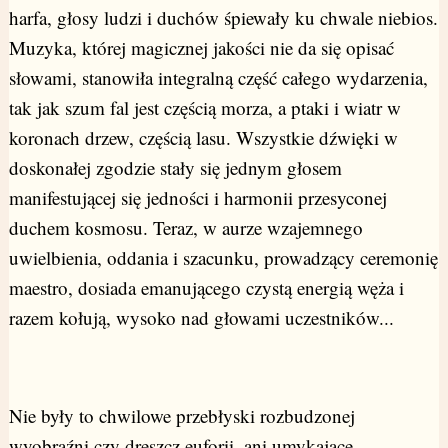
harfa, głosy ludzi i duchów śpiewały ku chwale niebios.
Muzyka, której magicznej jakości nie da się opisać
słowami, stanowiła integralną część całego wydarzenia,
tak jak szum fal jest częścią morza, a ptaki i wiatr w
koronach drzew, częścią lasu. Wszystkie dźwięki w
doskonałej zgodzie stały się jednym głosem
manifestującej się jedności i harmonii przesyconej
duchem kosmosu. Teraz, w aurze wzajemnego
uwielbienia, oddania i szacunku, prowadzący ceremonię
maestro, dosiada emanującego czystą energią węża i
razem kołują, wysoko nad głowami uczestników...
Nie były to chwilowe przebłyski rozbudzonej
wyobraźni czy dreszcz euforii, ani umykające