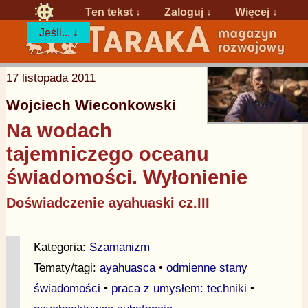
Ten tekst ↓
Zaloguj
↓
Więcej ↓
Jeśli... ↓
17 listopada 2011
Wojciech Wieconkowski
Na wodach
tajemniczego oceanu
świadomości. Wyłonienie
Doświadczenie ayahuaski cz.III
Kategoria:
Szamanizm
Tematy/tagi:
ayahuasca
•
odmienne stany
świadomości
•
praca z umysłem: techniki
•