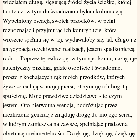
widziałem długą, sięgającą źródeł życia ścieżkę, której
tu i teraz, w tym doświadczeniu byłem kulminacją.
Wypełniony esencją swoich przodków, w pełni
rozpoznając i przyjmując ich kontrybucję, która
wreszcie spełnia się w tej, wydawałoby się, tak długo i z
antycypacją oczekiwanej realizacji, jestem spadkobiercą
rodu... Poprzez tę realizację, w tym spotkaniu, następuje
autentyczny przekaz, gdzie osobiście i świadomie,
prosto z kochających rąk moich przodków, których
żywe serca biją w mojej piersi, otrzymuję ich bogatą
spuściznę. Moje prawdziwe dziedzictwo - to czym
jestem. Oto pierwotna esencja, podróżując przez
niezliczone generacje znajduję drogę do mojego serca,
w którym zamieszka na zawsze, spełniając pradawną
obietnicę nieśmiertelności. Dziękuję, dziękuję, dziękuję