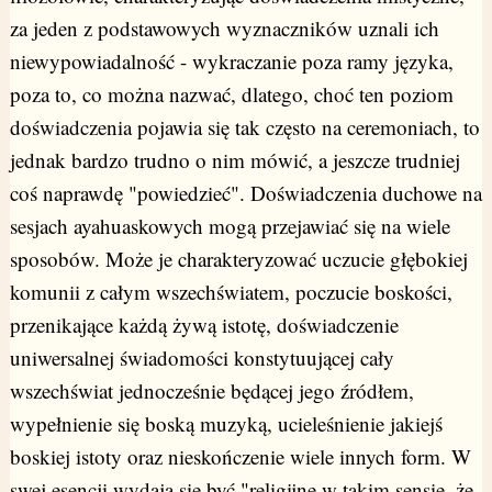
za jeden z podstawowych wyznaczników uznali ich
niewypowiadalność - wykraczanie poza ramy języka,
poza to, co można nazwać, dlatego, choć ten poziom
doświadczenia pojawia się tak często na ceremoniach, to
jednak bardzo trudno o nim mówić, a jeszcze trudniej
coś naprawdę "powiedzieć". Doświadczenia duchowe na
sesjach ayahuaskowych mogą przejawiać się na wiele
sposobów. Może je charakteryzować uczucie głębokiej
komunii z całym wszechświatem, poczucie boskości,
przenikające każdą żywą istotę, doświadczenie
uniwersalnej świadomości konstytuującej cały
wszechświat jednocześnie będącej jego źródłem,
wypełnienie się boską muzyką, ucieleśnienie jakiejś
boskiej istoty oraz nieskończenie wiele innych form. W
swej esencji wydają się być "religijne w takim sensie, że