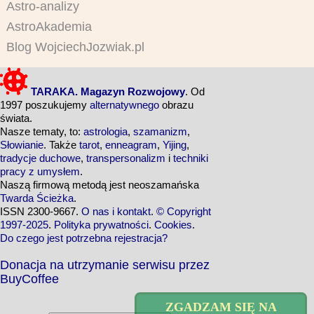
Astro-analizy
AstroAkademia
Blog WojciechJozwiak.pl
TARAKA. Magazyn Rozwojowy
. Od
1997 poszukujemy
alternatywnego
obrazu
świata.
Nasze tematy, to:
astrologia
,
szamanizm
,
Słowianie
. Także
tarot
,
enneagram
,
Yijing
,
tradycje duchowe
,
transpersonalizm
i
techniki
pracy z umysłem
.
Naszą firmową metodą jest neoszamańska
Twarda Ścieżka
.
ISSN 2300-9667.
O nas i kontakt
.
© Copyright
1997-2025
.
Polityka prywatności
.
Cookies
.
Do czego jest potrzebna rejestracja?
Donacja na utrzymanie serwisu przez
BuyCoffee
ZGADZAM SIĘ NA