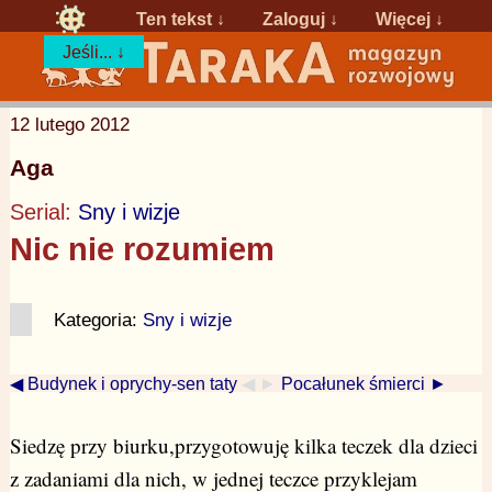
Ten tekst ↓
Zaloguj
↓
Więcej ↓
Jeśli... ↓
12 lutego 2012
Aga
Serial:
Sny i wizje
Nic nie rozumiem
Kategoria:
Sny i wizje
◀ Budynek i oprychy-sen taty
◀ ►
Pocałunek śmierci ►
Siedzę przy biurku,przygotowuję kilka teczek dla dzieci
z zadaniami dla nich, w jednej teczce przyklejam