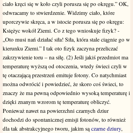
ciało kręci się w koło czyli porusza się po okręgu.” OK,
odwracamy to stwierdzenie. Widzimy ciało, które
uporczywie skręca, a w istocie porusza się po okręgu:
Księżyc wokół Ziemi. Co z tego wnioskuje fizyk? -
„Oto musi nań działać siła! Siła, która stale ciągnie go w
kierunku Ziemi.” I tak oto fizyk zaczyna przeliczać
zakrzywienie toru – na siłę. (2) Jeśli jakiś przedmiot ma
temperaturę wyższą od otoczenia, wtedy świeci czyli w
tę otaczającą przestrzeń emituje fotony. Co natychmiast
można odwrócić i powiedzieć, że skoro coś świeci, to
znaczy że ma pewną odpowiednio wysoką temperaturę i
dzięki znanym wzorom tę temperaturę obliczyć.
Ponieważ nawet na powierzchni czarnych dziur
dochodzi do spontanicznej emisji fotonów, to również
dla tak abstrakcyjnego tworu, jakim są
czarne dziury
,