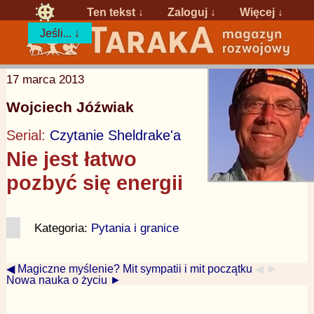
Ten tekst ↓
Zaloguj
↓
Więcej ↓
Jeśli... ↓
17 marca 2013
Wojciech Jóźwiak
Serial:
Czytanie Sheldrake'a
Nie jest łatwo
pozbyć się energii
Kategoria:
Pytania i granice
◀ Magiczne myślenie? Mit sympatii i mit początku
◀ ►
Nowa nauka o życiu ►