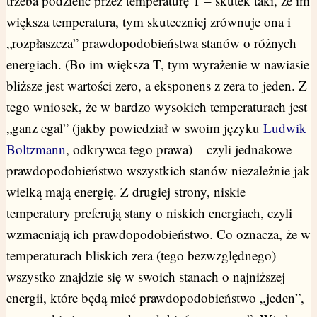
trzeba podzielić przez temperaturę T – skutek taki, że im
większa temperatura, tym skuteczniej zrównuje ona i
„rozpłaszcza” prawdopodobieństwa stanów o różnych
energiach. (Bo im większa T, tym wyrażenie w nawiasie
bliższe jest wartości zero, a eksponens z zera to jeden. Z
tego wniosek, że w bardzo wysokich temperaturach jest
„ganz egal” (jakby powiedział w swoim języku
Ludwik
Boltzmann
, odkrywca tego prawa) – czyli jednakowe
prawdopodobieństwo wszystkich stanów niezależnie jak
wielką mają energię. Z drugiej strony, niskie
temperatury preferują stany o niskich energiach, czyli
wzmacniają ich prawdopodobieństwo. Co oznacza, że w
temperaturach bliskich zera (tego bezwzględnego)
wszystko znajdzie się w swoich stanach o najniższej
energii, które będą mieć prawdopodobieństwo „jeden”,