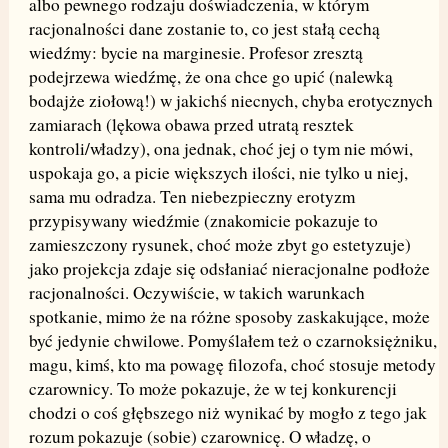
albo pewnego rodzaju doświadczenia, w którym
racjonalności dane zostanie to, co jest stałą cechą
wiedźmy: bycie na marginesie. Profesor zresztą
podejrzewa wiedźmę, że ona chce go upić (nalewką
bodajże ziołową!) w jakichś niecnych, chyba erotycznych
zamiarach (lękowa obawa przed utratą resztek
kontroli/władzy), ona jednak, choć jej o tym nie mówi,
uspokaja go, a picie większych ilości, nie tylko u niej,
sama mu odradza. Ten niebezpieczny erotyzm
przypisywany wiedźmie (znakomicie pokazuje to
zamieszczony rysunek, choć może zbyt go estetyzuje)
jako projekcja zdaje się odsłaniać nieracjonalne podłoże
racjonalności. Oczywiście, w takich warunkach
spotkanie, mimo że na różne sposoby zaskakujące, może
być jedynie chwilowe. Pomyślałem też o czarnoksiężniku,
magu, kimś, kto ma powagę filozofa, choć stosuje metody
czarownicy. To może pokazuje, że w tej konkurencji
chodzi o coś głębszego niż wynikać by mogło z tego jak
rozum pokazuje (sobie) czarownicę. O władzę, o