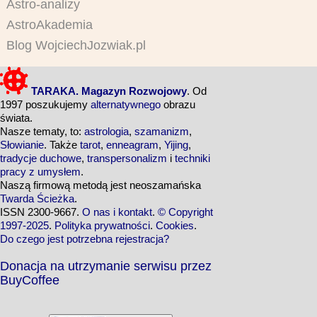
Astro-analizy
AstroAkademia
Blog WojciechJozwiak.pl
TARAKA. Magazyn Rozwojowy
. Od
1997 poszukujemy
alternatywnego
obrazu
świata.
Nasze tematy, to:
astrologia
,
szamanizm
,
Słowianie
. Także
tarot
,
enneagram
,
Yijing
,
tradycje duchowe
,
transpersonalizm
i
techniki
pracy z umysłem
.
Naszą firmową metodą jest neoszamańska
Twarda Ścieżka
.
ISSN 2300-9667.
O nas i kontakt
.
© Copyright
1997-2025
.
Polityka prywatności
.
Cookies
.
Do czego jest potrzebna rejestracja?
Donacja na utrzymanie serwisu przez
BuyCoffee