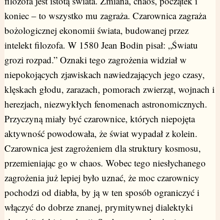
filozofa jest istotą świata. Zmiana, chaos, początek i
koniec – to wszystko mu zagraża. Czarownica zagraża
bożologicznej ekonomii świata, budowanej przez
intelekt filozofa. W 1580 Jean Bodin pisał: „Światu
grozi rozpad.” Oznaki tego zagrożenia widział w
niepokojących zjawiskach nawiedzających jego czasy,
klęskach głodu, zarazach, pomorach zwierząt, wojnach i
herezjach, niezwykłych fenomenach astronomicznych.
Przyczyną miały być czarownice, których niepojęta
aktywność powodowała, że świat wypadał z kolein.
Czarownica jest zagrożeniem dla struktury kosmosu,
przemieniając go w chaos. Wobec tego niesłychanego
zagrożenia już lepiej było uznać, że moc czarownicy
pochodzi od diabła, by ją w ten sposób ograniczyć i
włączyć do dobrze znanej, prymitywnej dialektyki