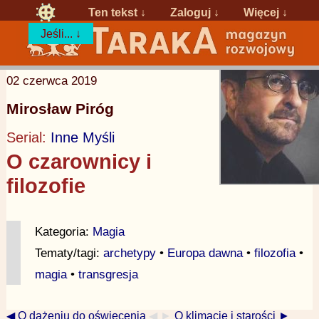
Ten tekst ↓
Zaloguj
↓
Więcej ↓
Jeśli... ↓
02 czerwca 2019
Mirosław Piróg
Serial:
Inne Myśli
O czarownicy i
filozofie
Kategoria:
Magia
Tematy/tagi:
archetypy
•
Europa dawna
•
filozofia
•
magia
•
transgresja
◀ O dążeniu do oświecenia
◀ ►
O klimacie i starości ►