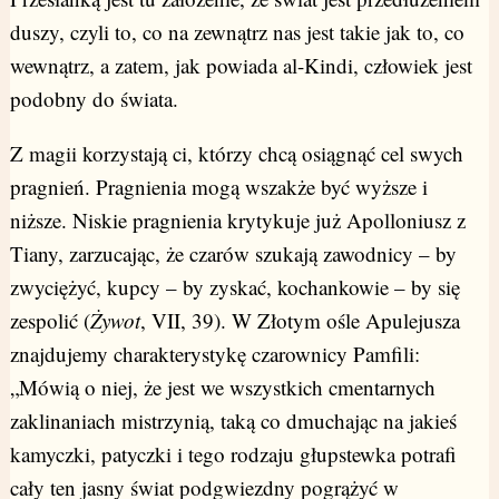
duszy, czyli to, co na zewnątrz nas jest takie jak to, co
wewnątrz, a zatem, jak powiada al-Kindi, człowiek jest
podobny do świata.
Z magii korzystają ci, którzy chcą osiągnąć cel swych
pragnień. Pragnienia mogą wszakże być wyższe i
niższe. Niskie pragnienia krytykuje już Apolloniusz z
Tiany, zarzucając, że czarów szukają zawodnicy – by
zwyciężyć, kupcy – by zyskać, kochankowie – by się
zespolić (
Żywot
, VII, 39). W Złotym ośle Apulejusza
znajdujemy charakterystykę czarownicy Pamfili:
„Mówią o niej, że jest we wszystkich cmentarnych
zaklinaniach mistrzynią, taką co dmuchając na jakieś
kamyczki, patyczki i tego rodzaju głupstewka potrafi
cały ten jasny świat podgwiezdny pogrążyć w