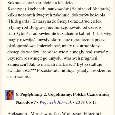
Sokratesa,oraz karmicielka ich dzieci-
Ksantypa) kochanek naukowców (Heloiza od Abelarda) i
kilku uczonych świętych zakonnic, doktorów kościoła
(Hildegarda , Katarzyna ze Sieny) oraz ...trucicielek
(słynny ród Borgiów) nie funkcjonowało od czasów
starożytności odpowiednie kształcenie kobiet !!! Jak więc
mogły rozwijać umysły, skoro , już ograniczone przez
okołoporodową śmiertelność, miały tak utrudniony
dostęp do wiedzy , że właściwie nie mogły realizować z
użyciem rozwiniętego umysłu, własnych pragnień ,
zamierzeń? Jak to mawiali marksiści? Byt kształtuje
świadomość??? Pozostawała intuicja,rytuały, uwodzenie,
czarowanie...
Pogłębiamy 2. Uogólniamy. Polska Czarownicą
6.
Narodów?
Wojciech Jóźwiak
•
• 2019-06-11
Aleksandro. Mirosławie. Tak. W opozycji Filozofa i