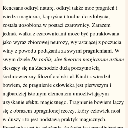
Renesans odkrył naturę, odkrył także moc pragnień i
wiedza magiczna, kapryśna i trudna do zdobycia,
została uosobiona w postaci czarownicy. Zarazem
jednak walka z czarownicami może być potraktowana
jako wyraz zbiorowej neurozy, wyrastającej z poczucia
winy z powodu podążania za swymi pragnieniami. W
swym dziele
De radiis, sive theorica magicarum artium
cieszący się na Zachodzie dużą poczytnością
średniowieczny filozof arabski al-Kindi stwierdził
bowiem, że pragnienie człowieka jest pierwszym i
najbardziej istotnym elementem umożliwiającym
uzyskanie efektu magicznego. Pragnienie bowiem łączy
się z obrazem upragnionej rzeczy, który człowiek nosi
w duszy i to jest podstawą praktyk magicznych.
Przesłanką jest tu założenie, że świat jest przedłużeniem