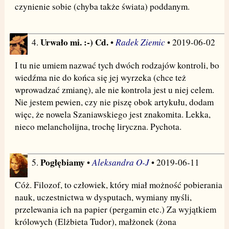
czynienie sobie (chyba także świata) poddanym.
Urwało mi. :-) Cd.
Radek Ziemic
4.
•
• 2019-06-02
I tu nie umiem nazwać tych dwóch rodzajów kontroli, bo
wiedźma nie do końca się jej wyrzeka (chce też
wprowadzać zmianę), ale nie kontrola jest u niej celem.
Nie jestem pewien, czy nie piszę obok artykułu, dodam
więc, że nowela Szaniawskiego jest znakomita. Lekka,
nieco melancholijna, trochę liryczna. Pychota.
Pogłębiamy
Aleksandra O-J
5.
•
• 2019-06-11
Cóż. Filozof, to człowiek, który miał możność pobierania
nauk, uczestnictwa w dysputach, wymiany myśli,
przelewania ich na papier (pergamin etc.) Za wyjątkiem
królowych (Elżbieta Tudor), małżonek (żona