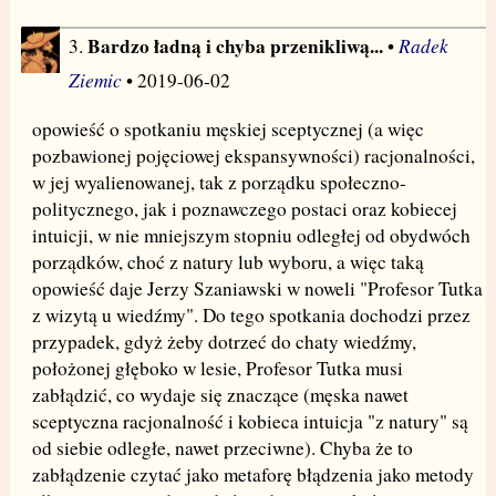
Bardzo ładną i chyba przenikliwą...
Radek
3.
•
Ziemic
• 2019-06-02
opowieść o spotkaniu męskiej sceptycznej (a więc
pozbawionej pojęciowej ekspansywności) racjonalności,
w jej wyalienowanej, tak z porządku społeczno-
politycznego, jak i poznawczego postaci oraz kobiecej
intuicji, w nie mniejszym stopniu odległej od obydwóch
porządków, choć z natury lub wyboru, a więc taką
opowieść daje Jerzy Szaniawski w noweli "Profesor Tutka
z wizytą u wiedźmy". Do tego spotkania dochodzi przez
przypadek, gdyż żeby dotrzeć do chaty wiedźmy,
położonej głęboko w lesie, Profesor Tutka musi
zabłądzić, co wydaje się znaczące (męska nawet
sceptyczna racjonalność i kobieca intuicja "z natury" są
od siebie odległe, nawet przeciwne). Chyba że to
zabłądzenie czytać jako metaforę błądzenia jako metody