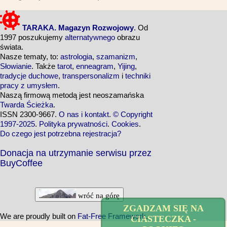
TARAKA. Magazyn Rozwojowy
. Od
1997 poszukujemy
alternatywnego
obrazu
świata.
Nasze tematy, to:
astrologia
,
szamanizm
,
Słowianie
. Także
tarot
,
enneagram
,
Yijing
,
tradycje duchowe
,
transpersonalizm
i
techniki
pracy z umysłem
.
Naszą firmową metodą jest neoszamańska
Twarda Ścieżka
.
ISSN 2300-9667.
O nas i kontakt
.
© Copyright
1997-2025
.
Polityka prywatności
.
Cookies
.
Do czego jest potrzebna rejestracja?
Donacja na utrzymanie serwisu przez
BuyCoffee
wróć na górę
ZGADZAM SIĘ NA
We are proudly built on
Fat-Free Framework
.
CIASTECZKA -