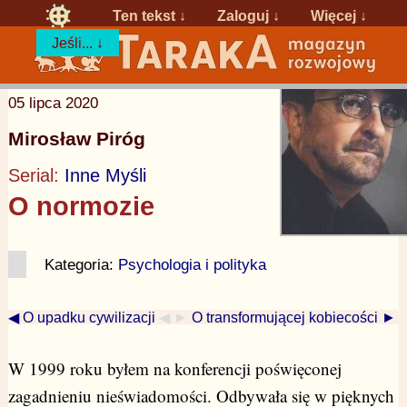
Ten tekst ↓
Zaloguj
↓
Więcej ↓
Jeśli... ↓
05 lipca 2020
Mirosław Piróg
Serial:
Inne Myśli
O normozie
Kategoria:
Psychologia i polityka
◀ O upadku cywilizacji
◀ ►
O transformującej kobiecości ►
W 1999 roku byłem na konferencji poświęconej
zagadnieniu nieświadomości. Odbywała się w pięknych