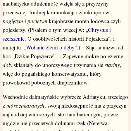
nadbałtycka odmienność wzięła się z przyczyny
przeciwnej: trudnej komunikacji i zamknięcia w
pogiętym i pociętym
krajobrazie moren lodowca czyli
pojezierzy. (Pisałem o tym więcej w: „
Chrystus i
szerszenie
. O osobliwościach historii Pojezierza”, i
mniej tu: „
Wołanie ziemi o dęby
”.) – Stąd ta nazwa ad
hoc „Dzikie Pojezierze”. – Zapewne mokre pojezierne
doły
skłaniały do uporczywego trzymania się
stariny
,
więc do pogańskiego konserwatyzmu, który
prowokował pobożnych drapieżników.
Wschodnie dalmatyńskie wybrzeże Adriatyku, trzeciego
z
mórz zakazanych
, swoją niedostępność ma z przyczyn
najbardziej widocznych: stoi tam bariera gór, prawie
nigdzie nie przeciętych dolinami rzek (Neretwa