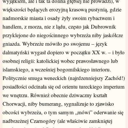
wyjątkiem, ale i tak ta dolina głębiej nie prowadzi), w
większości będących erozyjną krasową pustynią, gdzie
nadmorskie miasta i osady żyły swoim rybactwem i
handlem, z morza, nie z lądu, często jak Dubrownik
przyklejone do niegościnnego wybrzeża niby jaskółcze
gniazda. Wybrzeże mówiło po swojemu – język
dalmatyński wygasł dopiero w początku XX w. – i było
osobnej religii: katolickiej wobec prawosławnego lub
islamskiego, a wcześniej bogomilskiego interioru.
Politycznie smuga weneckich (najrdzenniejszy Zachód!)
posiadłości odcinała się od orientu tureckiego imperium
we wnętrzu. Również obecnie dziwaczny kształt
Chorwacji, niby bumerang, sygnalizuje to zjawisko
obcości wybrzeża, o tym samym „mówi” oderwanie się
nadbrzeżnej Czarnogóry (ale właściwie zamkniętej