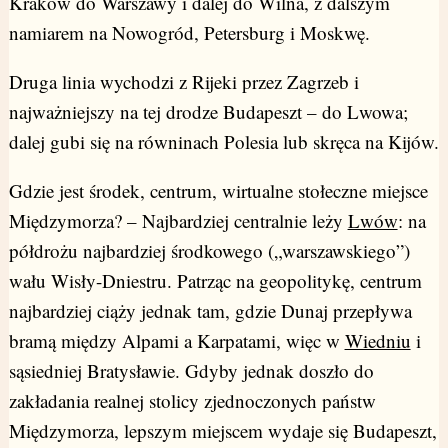
Kraków do Warszawy i dalej do Wilna, z dalszym
namiarem na Nowogród, Petersburg i Moskwę.
Druga linia wychodzi z Rijeki przez Zagrzeb i
najważniejszy na tej drodze Budapeszt – do Lwowa;
dalej gubi się na równinach Polesia lub skręca na Kijów.
Gdzie jest środek, centrum, wirtualne stołeczne miejsce
Międzymorza? – Najbardziej centralnie leży
Lwów
: na
półdrożu najbardziej środkowego („warszawskiego”)
wału Wisły-Dniestru. Patrząc na geopolitykę, centrum
najbardziej ciąży jednak tam, gdzie Dunaj przepływa
bramą między Alpami a Karpatami, więc w
Wiedniu
i
sąsiedniej Bratysławie. Gdyby jednak doszło do
zakładania realnej stolicy zjednoczonych państw
Międzymorza, lepszym miejscem wydaje się Budapeszt,