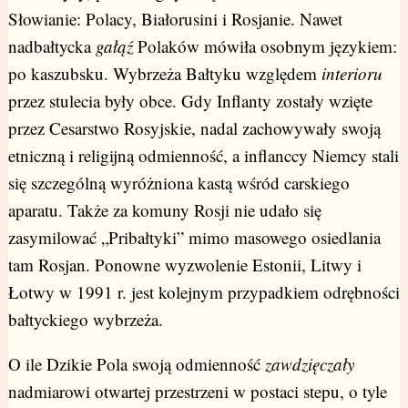
Słowianie: Polacy, Białorusini i Rosjanie. Nawet
nadbałtycka
gałąź
Polaków mówiła osobnym językiem:
po kaszubsku. Wybrzeża Bałtyku względem
interioru
przez stulecia były obce. Gdy Inflanty zostały wzięte
przez Cesarstwo Rosyjskie, nadal zachowywały swoją
etniczną i religijną odmienność, a inflanccy Niemcy stali
się szczególną wyróżniona kastą wśród carskiego
aparatu. Także za komuny Rosji nie udało się
zasymilować „Pribałtyki” mimo masowego osiedlania
tam Rosjan. Ponowne wyzwolenie Estonii, Litwy i
Łotwy w 1991 r. jest kolejnym przypadkiem odrębności
bałtyckiego wybrzeża.
O ile Dzikie Pola swoją odmienność
zawdzięczały
nadmiarowi otwartej przestrzeni w postaci stepu, o tyle