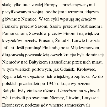
skalę tylko tutaj z całej Europy – przełamywanym i
pacyfikowanym wojną, podbojem i terrorem, idącym
głównie z Niemiec. W ten cykl wpisują się
krucjaty
Franków przeciw Sasom, Sasów przeciw Połabianom i
Pomorzanom, Szwedów przeciw Finom i największa
krzyżaków przeciw Prusom, Żmudzi, Łotwie i reszcie
Inflant. Jeśli pominąć Finlandię poza Międzymorzem,
długotrwałą pozostałością owych krucjat była dominacja
Niemców nad Bałtykiem i zasiedlenie przez nich miast,
w tym wielkich portowych, jak Gdańsk, Królewiec,
Ryga, a także częściowo ich wiejskiego zaplecza. Aż do
polskich przesiedleń po 1945 r. kraje wybrzeżne
Bałtyku były etniczne różne od
interioru
: na wybrzeżu
żyli i mówili po swojemu Niemcy, Litwini, Łotysze i
Estończycy, podczas gdy wnętrze zamieszkiwali