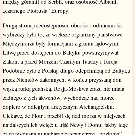
między górami) od Serbii, oraz osobność Albanii,
„czarnego Piotrusia” Europy.
Drugą stroną niedostępności, obcości i odmienności
wybrzeży było to, że większe organizmy państwowe
Międzymorza były formacjami z gruntu lądowymi.
Litwę przed dostępem do Bałtyku powstrzymywał
Zakon, a przed Morzem Czarnym Tatarzy i Turcja.
Podobnie było z Polską, długo odepchniętą od Bałtyku
przez Niemców zakonnych, w końcu przyssaną doń
wąską rurką gdańską. Rosja-Moskwa zrazu nie miała
żadnego z tych akwenów, wychodząc nad morze
dopiero w odległym arktycznym Archangielsku.
Ciekawe, że Piotr I przebił się nad morza w miejscach
najdalszych ich wcięć: u ujść Newy i Donu, jakby idąc
za narysowaną tu najbardziej zewnętrzną „poziomą”