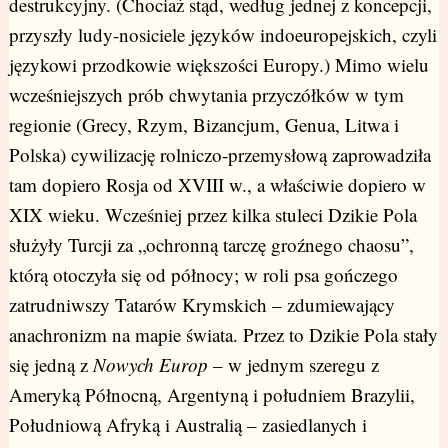
destrukcyjny. (Chociaż stąd, według jednej z koncepcji,
przyszły ludy-nosiciele języków indoeuropejskich, czyli
językowi przodkowie większości Europy.) Mimo wielu
wcześniejszych prób chwytania przyczółków w tym
regionie (Grecy, Rzym, Bizancjum, Genua, Litwa i
Polska) cywilizację rolniczo-przemysłową zaprowadziła
tam dopiero Rosja od XVIII w., a właściwie dopiero w
XIX wieku. Wcześniej przez kilka stuleci Dzikie Pola
służyły Turcji za „ochronną tarczę groźnego chaosu”,
którą otoczyła się od północy; w roli psa gończego
zatrudniwszy Tatarów Krymskich – zdumiewający
anachronizm na mapie świata. Przez to Dzikie Pola stały
się jedną z
Nowych Europ
– w jednym szeregu z
Ameryką Północną, Argentyną i południem Brazylii,
Południową Afryką i Australią – zasiedlanych i