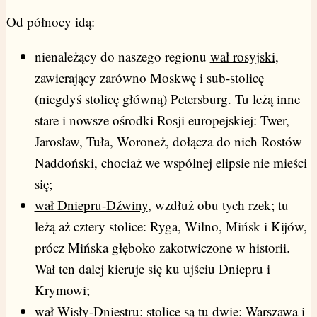
Od północy idą:
nienależący do naszego regionu
wał rosyjski
,
zawierający zarówno Moskwę i sub-stolicę
(niegdyś stolicę główną) Petersburg. Tu leżą inne
stare i nowsze ośrodki Rosji europejskiej: Twer,
Jarosław, Tuła, Woroneż, dołącza do nich Rostów
Naddoński, chociaż we wspólnej elipsie nie mieści
się;
wał Dniepru-Dźwiny
, wzdłuż obu tych rzek; tu
leżą aż cztery stolice: Ryga, Wilno, Mińsk i Kijów,
prócz Mińska głęboko zakotwiczone w historii.
Wał ten dalej kieruje się ku ujściu Dniepru i
Krymowi;
wał Wisły-Dniestru: stolice są tu dwie: Warszawa i