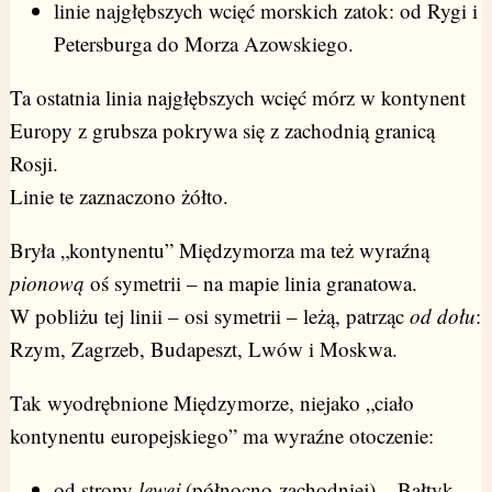
linie najgłębszych wcięć morskich zatok: od Rygi i
Petersburga do Morza Azowskiego.
Ta ostatnia linia najgłębszych wcięć mórz w kontynent
Europy z grubsza pokrywa się z zachodnią granicą
Rosji.
Linie te zaznaczono żółto.
Bryła „kontynentu” Międzymorza ma też wyraźną
pionową
oś symetrii – na mapie linia granatowa.
W pobliżu tej linii – osi symetrii – leżą, patrząc
od dołu
:
Rzym, Zagrzeb, Budapeszt, Lwów i Moskwa.
Tak wyodrębnione Międzymorze, niejako „ciało
kontynentu europejskiego” ma wyraźne otoczenie:
od strony
lewej
(północno-zachodniej) – Bałtyk