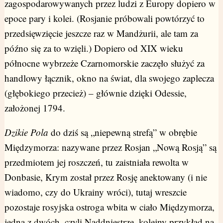
zagospodarowywanych przez ludzi z Europy dopiero w
epoce pary i kolei. (Rosjanie próbowali powtórzyć to
przedsięwzięcie jeszcze raz w Mandżurii, ale tam za
późno się za to wzięli.) Dopiero od XIX wieku
północne wybrzeże Czarnomorskie zaczęło służyć za
handlowy łącznik, okno na świat, dla swojego zaplecza
(głębokiego przecież) – głównie dzięki Odessie,
założonej 1794.
Dzikie Pola
do dziś są „niepewną strefą” w obrębie
Międzymorza: nazywane przez Rosjan „Nową Rosją” są
przedmiotem jej roszczeń, tu zaistniała rewolta w
Donbasie, Krym został przez Rosję anektowany (i nie
wiadomo, czy do Ukrainy wróci), tutaj wreszcie
pozostaje rosyjska ostroga wbita w ciało Międzymorza,
jedna z dwóch, czyli Naddniestrze, kolejny przykład na