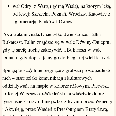
wał Odry
(z Wartą i górną Wisłą), na którym leżą,
od lewej: Szczecin, Poznań, Wrocław, Katowice z
aglomeracją, Kraków i Ostrawa.
Poza wałami znalazły się tylko dwie stolice: Tallin i
Bukareszt. Tallin znajdzie się w wale Dźwiny-Dniepru,
gdy tę strefę trochę zakrzywić, a Bukareszt w wale
Dunaju, gdy dopasujemy go do biegu tej wielkiej rzeki.
Spinają te
wały
linie biegnące z grubsza prostopadle do
nich – stare szlaki komunikacji i kulturowych
oddziaływań, na mapie w kolorze różowym. Pierwsza
to
Kolej Warszawsko-Wiedeńska
, a właściwie dobre
tysiąclecie starszy od niej szlak z Rzymu przez Wenecję
i Akwileję, przez Wiedeń z Preszburgiem-Bratysławą,