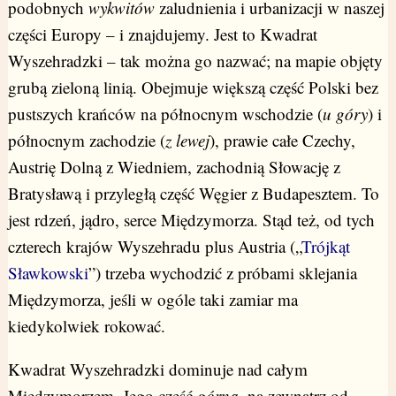
podobnych
wykwitów
zaludnienia i urbanizacji w naszej
części Europy – i znajdujemy. Jest to Kwadrat
Wyszehradzki – tak można go nazwać; na mapie objęty
grubą zieloną linią. Obejmuje większą część Polski bez
pustszych krańców na północnym wschodzie (
u góry
) i
północnym zachodzie (
z lewej
), prawie całe Czechy,
Austrię Dolną z Wiedniem, zachodnią Słowację z
Bratysławą i przyległą część Węgier z Budapesztem. To
jest rdzeń, jądro, serce Międzymorza. Stąd też, od tych
czterech krajów Wyszehradu plus Austria („
Trójkąt
Sławkowski
”) trzeba wychodzić z próbami sklejania
Międzymorza, jeśli w ogóle taki zamiar ma
kiedykolwiek rokować.
Kwadrat Wyszehradzki dominuje nad całym
Międzymorzem. Jego część
górna
, na zewnątrz od