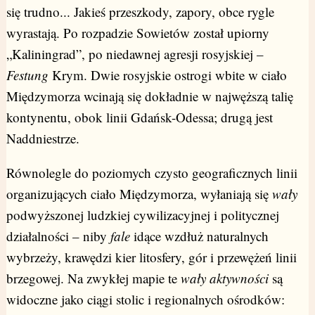
się trudno... Jakieś przeszkody, zapory, obce rygle
wyrastają. Po rozpadzie Sowietów został upiorny
„Kaliningrad”, po niedawnej agresji rosyjskiej –
Festung
Krym. Dwie rosyjskie ostrogi wbite w ciało
Międzymorza wcinają się dokładnie w najwęższą talię
kontynentu, obok linii Gdańsk-Odessa; drugą jest
Naddniestrze.
Równolegle do poziomych czysto geograficznych linii
organizujących ciało Międzymorza, wyłaniają się
wały
podwyższonej ludzkiej cywilizacyjnej i politycznej
działalności – niby
fale
idące wzdłuż naturalnych
wybrzeży, krawędzi kier litosfery, gór i przewężeń linii
brzegowej. Na zwykłej mapie te
wały aktywności
są
widoczne jako ciągi stolic i regionalnych ośrodków: