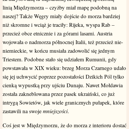
linią Międzymorza – czyżby miał mapę podobną na
naszej? Także Węgry miały dojście do morza bardziej
niż skromne i wciąż je traciły: Rijeka, wyspa Rab –
przecież obce etnicznie i za górami lasami. Austria
wojowała o nadmorza północnej Italii, też przecież nie-
niemieckie, w końcu musiała zadowolić się jednym
Triestem. Podobne stało się udziałem Rumunii, gdy
powstawała w XIX wieku: brzeg Morza Czarnego udało
się jej uchwycić poprzez pozostałości Dzikich Pól tylko
cienką wypustką przy ujściu Dunaju. Nawet Mołdawia
została zakneblowana przez pasek ukraiński, co już
intrygą Sowietów, jak wiele granicznych pułapek, które
zastawili na swoje
mniejszości
.
Coś jest w Międzymorzu, że do morza z interioru dostać