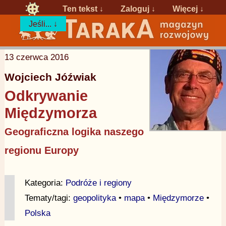
Ten tekst ↓
Zaloguj
↓
Więcej ↓
Jeśli... ↓
13 czerwca 2016
Wojciech Jóźwiak
Odkrywanie
Międzymorza
Geograficzna logika naszego
regionu Europy
Kategoria:
Podróże i regiony
Tematy/tagi:
geopolityka
•
mapa
•
Międzymorze
•
Polska