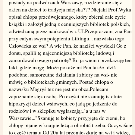
posiady na podwórzach Warszawy, rozdzieranie się z
okien na dzieci to tradycja miejska??? Niejaki Prof.Wyka
opisał chłopa przedwojennego, który zbierał całe życie
książki i założył jedną z cenniejszych bibliotek polskich,
odwiedzaną przez naukowców z UJ.Przepraszam, zna Pan
przy całym swym potępieniu Liftingu... nazwisko tego
Człowieka ze wsi? A wie Pan, że naziści wywlekli Go z
domu, spalili tę najcenniejszą bibliotekę ludową i
zamordowali owego patriotę? Bo ja wiem i przekazuję ten
fakt, gdzie mogę. Może pokaże mi Pan także dziś
podobne, samorzutne działania i zbiory na wsi- nie
mówię o bibliotekach gminnych. Postać chłopa o
nazwisku Magryś też nie jest mi obca.Polecam
zapoznanie sięz osobą. Po części nie szanuję istotnie
hipokryzji dzieci wsiowych, co jadą po jedzenie do
rodziców i w sklepiku wygłaszają:..’a u nas w
Warszawie..."Szanuję te kobiety przygięte do ziemi, bo
chłopy pijane w knajpie leżą a obrobić trzeba. Oczywiście
to część tematu.Od 20u lat przemieszkuję na wsi i widzę,