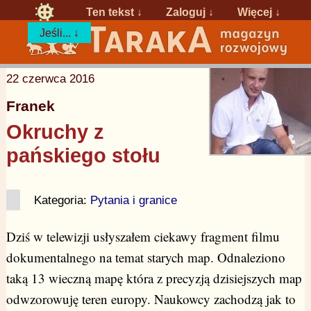
Ten tekst ↓
Zaloguj
↓
Więcej ↓
Jeśli... ↓
22 czerwca 2016
Franek
Okruchy z
pańskiego stołu
Kategoria:
Pytania i granice
Dziś w telewizji usłyszałem ciekawy fragment filmu
dokumentalnego na temat starych map. Odnaleziono
taką 13 wieczną mapę która z precyzją dzisiejszych map
odwzorowuję teren europy. Naukowcy zachodzą jak to