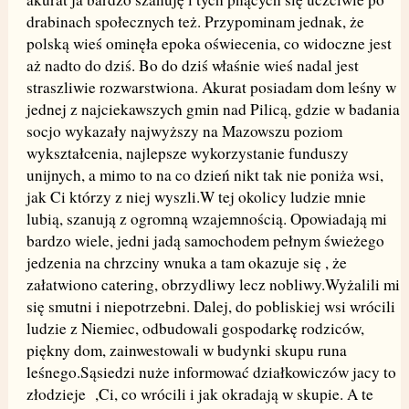
drabinach społecznych też. Przypominam jednak, że
polską wieś ominęła epoka oświecenia, co widoczne jest
aż nadto do dziś. Bo do dziś właśnie wieś nadal jest
straszliwie rozwarstwiona. Akurat posiadam dom leśny w
jednej z najciekawszych gmin nad Pilicą, gdzie w badania
socjo wykazały najwyższy na Mazowszu poziom
wykształcenia, najlepsze wykorzystanie funduszy
unijnych, a mimo to na co dzień nikt tak nie poniża wsi,
jak Ci którzy z niej wyszli.W tej okolicy ludzie mnie
lubią, szanują z ogromną wzajemnością. Opowiadają mi
bardzo wiele, jedni jadą samochodem pełnym świeżego
jedzenia na chrzciny wnuka a tam okazuje się , że
załatwiono catering, obrzydliwy lecz nobliwy.Wyżalili mi
się smutni i niepotrzebni. Dalej, do pobliskiej wsi wrócili
ludzie z Niemiec, odbudowali gospodarkę rodziców,
piękny dom, zainwestowali w budynki skupu runa
leśnego.Sąsiedzi nuże informować działkowiczów jacy to
złodzieje ,Ci, co wrócili i jak okradają w skupie. A te