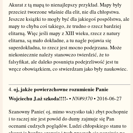
Akurat z tą mapą to nienajlepszy przykład. Mapy były
przecież tworzone właśnie dla elit, nie dla chłopstwa.
Jeszcze książki to mogły być dla jakiegoś pospólstwa, ale
mapy to chyba coś takiego, że trudno o rzecz bardziej
elitarną. Więc jeśli mapy z XIII wieku, rzecz z natury
elitarna, są mało dokładne, a tu nagle pojawia się
superdokładna, to rzecz jest mocno podejrzana. Może
niekoniecznie należy stanowczo twierdzić, że to
falsyfikat, ale daleko posunięta podejrzliwość jest tu
wręcz obowiązkiem, co stwierdzam jako były naukowiec.
oj, jakże powierzchowne rozumienie Panie
4.
Wojciechu J.aż szkoda!!!!-
NN#9370
•
• 2016-06-27
Szanowny Panie( oj, mimo wszystko tak) zbyt pochopnie
i to raczej nie jest powód do dumy zajmuje się Pan
ocenami cudzych poglądów. Ludzi chłopskiego stanu to
akurat ja bardzo szanuję i tych pnących się uczciwie po