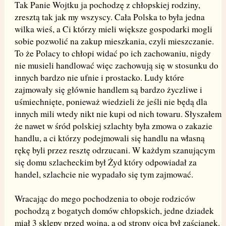
Tak Panie Wojtku ja pochodzę z chłopskiej rodziny,
zresztą tak jak my wszyscy. Cała Polska to była jedna
wilka wieś, a Ci którzy mieli większe gospodarki mogli
sobie pozwolić na zakup mieszkania, czyli mieszczanie.
To że Polacy to chłopi widać po ich zachowaniu, nigdy
nie musieli handlować więc zachowują się w stosunku do
innych bardzo nie ufnie i prostacko. Ludy które
zajmowały się głównie handlem są bardzo życzliwe i
uśmiechnięte, ponieważ wiedzieli że jeśli nie będą dla
innych mili wtedy nikt nie kupi od nich towaru. Słyszałem
że nawet w śród polskiej szlachty była zmowa o zakazie
handlu, a ci którzy podejmowali się handlu na własną
rękę byli przez resztę odrzucani. W każdym szanującym
się domu szlacheckim był Żyd który odpowiadał za
handel, szlachcie nie wypadało się tym zajmować.
Wracając do mego pochodzenia to oboje rodziców
pochodzą z bogatych domów chłopskich, jedne dziadek
miał 3 sklepy przed wojną, a od strony ojca był zaścianek.