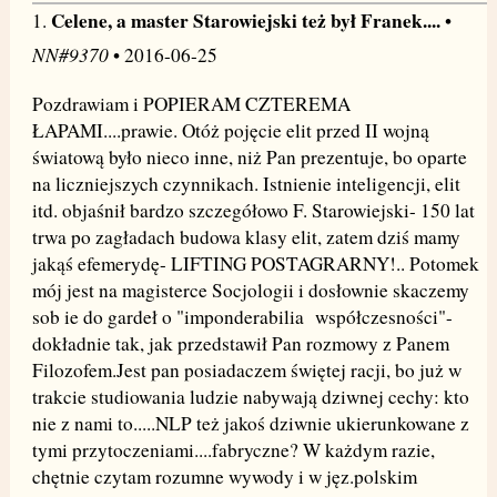
Celene, a master Starowiejski też był Franek....
1.
•
NN#9370
• 2016-06-25
Pozdrawiam i POPIERAM CZTEREMA
ŁAPAMI....prawie. Otóż pojęcie elit przed II wojną
światową było nieco inne, niż Pan prezentuje, bo oparte
na liczniejszych czynnikach. Istnienie inteligencji, elit
itd. objaśnił bardzo szczegółowo F. Starowiejski- 150 lat
trwa po zagładach budowa klasy elit, zatem dziś mamy
jakąś efemerydę- LIFTING POSTAGRARNY!.. Potomek
mój jest na magisterce Socjologii i dosłownie skaczemy
sob ie do gardeł o "imponderabilia współczesności"-
dokładnie tak, jak przedstawił Pan rozmowy z Panem
Filozofem.Jest pan posiadaczem świętej racji, bo już w
trakcie studiowania ludzie nabywają dziwnej cechy: kto
nie z nami to.....NLP też jakoś dziwnie ukierunkowane z
tymi przytoczeniami....fabryczne? W każdym razie,
chętnie czytam rozumne wywody i w jęz.polskim