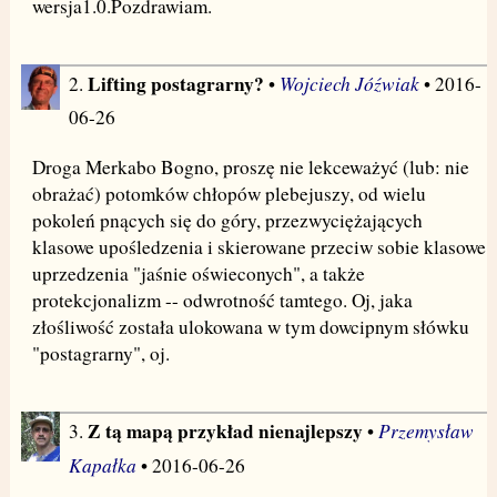
wersja1.0.Pozdrawiam.
Lifting postagrarny?
Wojciech Jóźwiak
2.
•
• 2016-
06-26
Droga Merkabo Bogno, proszę nie lekceważyć (lub: nie
obrażać) potomków chłopów plebejuszy, od wielu
pokoleń pnących się do góry, przezwyciężających
klasowe upośledzenia i skierowane przeciw sobie klasowe
uprzedzenia "jaśnie oświeconych", a także
protekcjonalizm -- odwrotność tamtego. Oj, jaka
złośliwość została ulokowana w tym dowcipnym słówku
"postagrarny", oj.
Z tą mapą przykład nienajlepszy
Przemysław
3.
•
Kapałka
• 2016-06-26