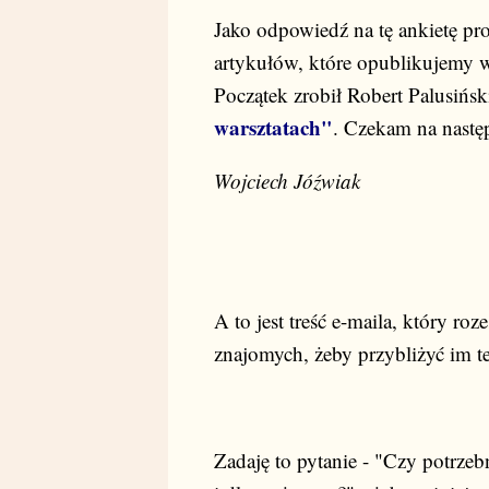
Jako odpowiedź na tę ankietę p
artykułów, które opublikujemy w
Początek zrobił Robert Palusińs
warsztatach"
. Czekam na nast
Wojciech Jóźwiak
A to jest treść e-maila, który ro
znajomych, żeby przybliżyć im t
Zadaję to pytanie - "Czy potrze