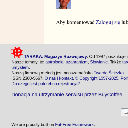
Aby komentować
Zaloguj się
lu
TARAKA. Magazyn Rozwojowy
. Od 1997 poszukuj
Nasze tematy, to:
astrologia
,
szamanizm
,
Słowianie
. Także
tar
umysłem
.
Naszą firmową metodą jest neoszamańska
Twarda Ścieżka
.
ISSN 2300-9667.
O nas i kontakt
.
© Copyright 1997-2025
.
Pol
Do czego jest potrzebna rejestracja?
Donacja na utrzymanie serwisu przez BuyCoffee
We are proudly built on
Fat-Free Framework
.