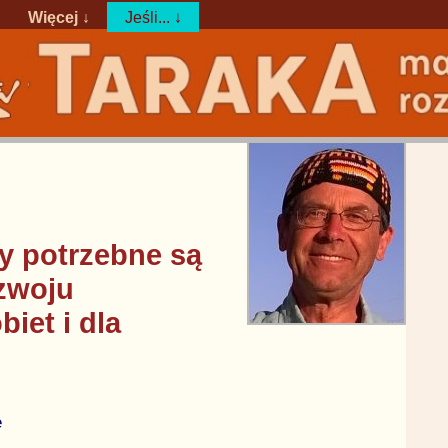
Więcej ↓
Jeśli... ↓
zy potrzebne są
zwoju
iet i dla
e