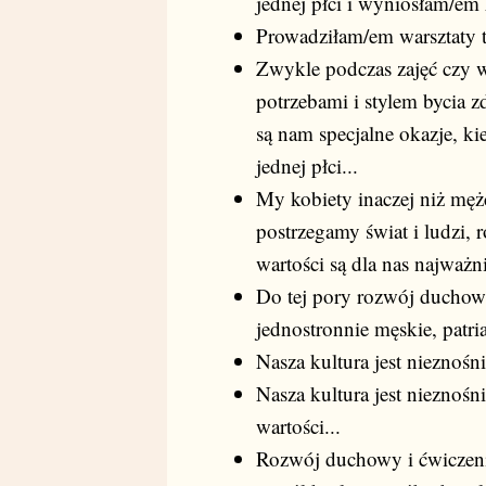
jednej płci i wyniosłam/em 
Prowadziłam/em warsztaty ty
Zwykle podczas zajęć czy 
potrzebami i stylem bycia z
są nam specjalne okazje, k
jednej płci...
My kobiety inaczej niż mężc
postrzegamy świat i ludzi,
wartości są dla nas najważnie
Do tej pory rozwój duchowy
jednostronnie męskie, patria
Nasza kultura jest nieznośni
Nasza kultura jest nieznośn
wartości...
Rozwój duchowy i ćwiczenia