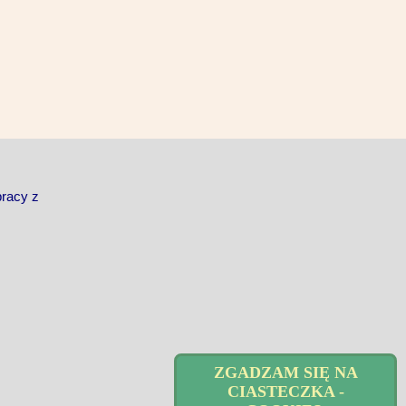
pracy z
ZGADZAM SIĘ NA
CIASTECZKA -