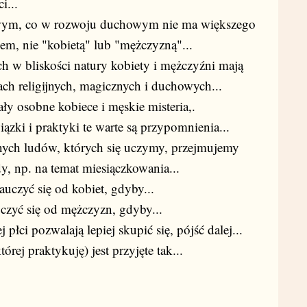
i...
owym, co w rozwoju duchowym nie ma większego
kiem, nie "kobietą" lub "mężczyzną"...
h w bliskości natury kobiety i mężczyźni mają
ach religijnych, magicznych i duchowych...
ły osobne kobiece i męskie misteria,.
ązki i praktyki te warte są przypomnienia...
nych ludów, których się uczymy, przejmujemy
y, np. na temat miesiączkowania...
uczyć się od kobiet, gdyby...
czyć się od mężczyzn, gdyby...
 płci pozwalają lepiej skupić się, pójść dalej...
órej praktykuję) jest przyjęte tak...