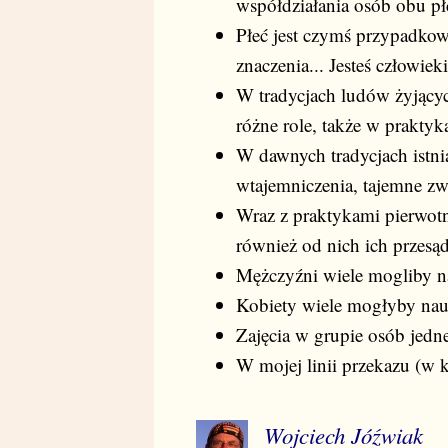
współdziałania osób obu płc
Płeć jest czymś przypadk
znaczenia... Jesteś człowie
W tradycjach ludów żyjącyc
różne role, także w praktyk
W dawnych tradycjach istnia
wtajemniczenia, tajemne zwi
Wraz z praktykami pierwot
również od nich ich przesąd
Mężczyźni wiele mogliby na
Kobiety wiele mogłyby nau
Zajęcia w grupie osób jednej
W mojej linii przekazu (w kt
Wojciech Jóźwiak