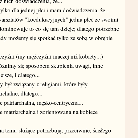
z nich doświadczenia, że...
lko dla jednej płci i mam doświadczenia, że...
warsztatów "koedukacyjnych" jedna płeć ze swoimi
dominowuje to co się tam dzieje; dlatego potrzebne
iedy możemy się spotkać tylko ze sobą w obrębie
zyźni (my mężczyźni inaczej niż kobiety...)
 różnimy się sposobem skupienia uwagi, inne
jsze, i dlatego...
 był związany z religiami, które były
rchalne, dlatego...
e patriarchalna, męsko-centryczna...
ie matriarchalna i zorientowana na kobiece
 temu służące potrzebują, przeciwnie, ścisłego