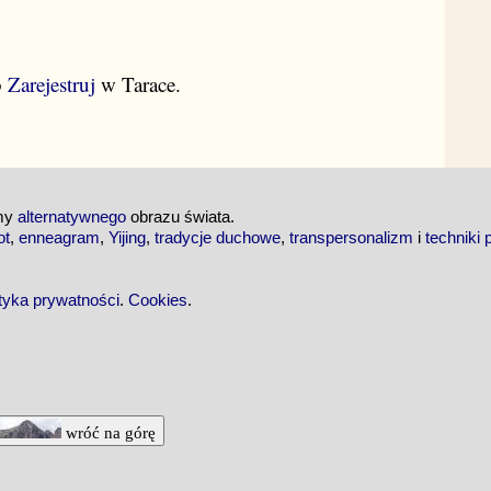
b
Zarejestruj
w Tarace.
emy
alternatywnego
obrazu świata.
ot
,
enneagram
,
Yijing
,
tradycje duchowe
,
transpersonalizm
i
techniki 
ityka prywatności
.
Cookies
.
wróć na górę