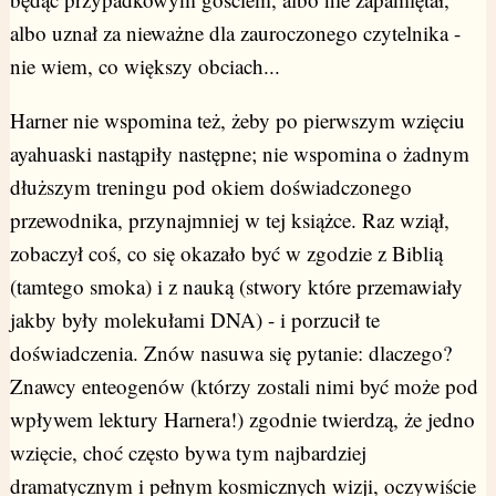
albo uznał za nieważne dla zauroczonego czytelnika -
nie wiem, co większy obciach...
Harner nie wspomina też, żeby po pierwszym wzięciu
ayahuaski nastąpiły następne; nie wspomina o żadnym
dłuższym treningu pod okiem doświadczonego
przewodnika, przynajmniej w tej książce. Raz wziął,
zobaczył coś, co się okazało być w zgodzie z Biblią
(tamtego smoka) i z nauką (stwory które przemawiały
jakby były molekułami DNA) - i porzucił te
doświadczenia. Znów nasuwa się pytanie: dlaczego?
Znawcy enteogenów (którzy zostali nimi być może pod
wpływem lektury Harnera!) zgodnie twierdzą, że jedno
wzięcie, choć często bywa tym najbardziej
dramatycznym i pełnym kosmicznych wizji, oczywiście