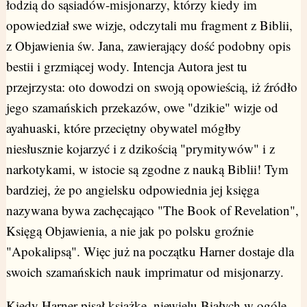
łodzią do sąsiadów-misjonarzy, którzy kiedy im
opowiedział swe wizje, odczytali mu fragment z Biblii,
z Objawienia św. Jana, zawierający dość podobny opis
bestii i grzmiącej wody. Intencja Autora jest tu
przejrzysta: oto dowodzi on swoją opowieścią, iż źródło
jego szamańskich przekazów, owe "dzikie" wizje od
ayahuaski, które przeciętny obywatel mógłby
niesłusznie kojarzyć i z dzikością "prymitywów" i z
narkotykami, w istocie są zgodne z nauką Biblii! Tym
bardziej, że po angielsku odpowiednia jej księga
nazywana bywa zachęcająco "The Book of Revelation",
Księgą Objawienia, a nie jak po polsku groźnie
"Apokalipsą". Więc już na początku Harner dostaje dla
swoich szamańskich nauk imprimatur od misjonarzy.
Kiedy Harner pisał książkę, niewielu Białych w ogóle