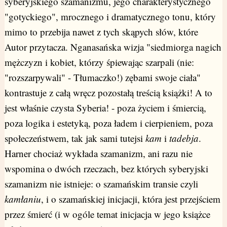
syberyjskiego szamanizmu, jego charakterystycznego
"gotyckiego", mrocznego i dramatycznego tonu, który
mimo to przebija nawet z tych skąpych słów, które
Autor przytacza. Nganasańska wizja "siedmiorga nagich
mężczyzn i kobiet, którzy śpiewając szarpali (nie:
"rozszarpywali" - Tłumaczko!) zębami swoje ciała"
kontrastuje z całą wręcz pozostałą treścią książki! A to
jest właśnie czysta Syberia! - poza życiem i śmiercią,
poza logika i estetyką, poza ładem i cierpieniem, poza
społeczeństwem, tak jak sami tutejsi
kam
i
tadebja
.
Harner chociaż wykłada szamanizm, ani razu nie
wspomina o dwóch rzeczach, bez których syberyjski
szamanizm nie istnieje: o szamańskim transie czyli
kamłaniu
, i o szamańskiej inicjacji, która jest przejściem
przez śmierć (i w ogóle temat inicjacja w jego książce