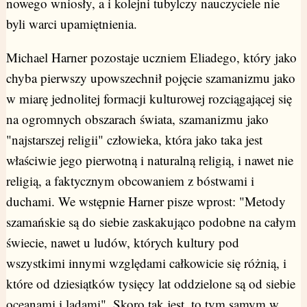
nowego wniosły, a i kolejni tubylczy nauczyciele nie
byli warci upamiętnienia.
Michael Harner pozostaje uczniem Eliadego, który jako
chyba pierwszy upowszechnił pojęcie szamanizmu jako
w miarę jednolitej formacji kulturowej rozciągającej się
na ogromnych obszarach świata, szamanizmu jako
"najstarszej religii" człowieka, która jako taka jest
właściwie jego pierwotną i naturalną religią, i nawet nie
religią, a faktycznym obcowaniem z bóstwami i
duchami. We wstępnie Harner pisze wprost: "Metody
szamańskie są do siebie zaskakująco podobne na całym
świecie, nawet u ludów, których kultury pod
wszystkimi innymi względami całkowicie się różnią, i
które od dziesiątków tysięcy lat oddzielone są od siebie
oceanami i lądami". Skoro tak jest, to tym samym w