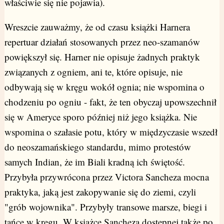
właściwie się nie pojawia).
Wreszcie zauważmy, że od czasu książki Harnera
repertuar działań stosowanych przez neo-szamanów
powiększył się. Harner nie opisuje żadnych praktyk
związanych z ogniem, ani te, które opisuje, nie
odbywają się w kręgu wokół ognia; nie wspomina o
chodzeniu po ogniu - fakt, że ten obyczaj upowszechnił
się w Ameryce sporo później niż jego książka. Nie
wspomina o szałasie potu, który w międzyczasie wszedł
do neoszamańskiego standardu, mimo protestów
samych Indian, że im Biali kradną ich świętość.
Przybyła przywrócona przez Victora Sancheza mocna
praktyka, jaką jest zakopywanie się do ziemi, czyli
"grób wojownika". Przybyły transowe marsze, biegi i
tańce w kręgu. W książce Sancheza dostępnej także po