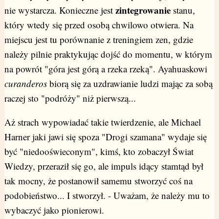
zintegrowanie
nie wystarcza. Konieczne jest
stanu,
który wtedy się przed osobą chwilowo otwiera. Na
miejscu jest tu porównanie z treningiem zen, gdzie
należy pilnie praktykując dojść do momentu, w którym
na powrót "góra jest górą a rzeka rzeką". Ayahuaskowi
curanderos
biorą się za uzdrawianie ludzi mając za sobą
raczej sto "podróży" niż pierwszą...
Aż strach wypowiadać takie twierdzenie, ale Michael
Harner jaki jawi się spoza "Drogi szamana" wydaje się
być "niedooświeconym", kimś, kto zobaczył Świat
Wiedzy, przeraził się go, ale impuls idący stamtąd był
tak mocny, że postanowił samemu stworzyć coś na
podobieństwo... I stworzył. - Uważam, że należy mu to
wybaczyć jako pionierowi.