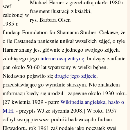
Michael Harner z grzechotką około 1980 r.,
szef
fragment ilustracji z książki,
założonej w
rys. Barbara Olsen
1985 r.
fundacji Foundation for Shamanic Studies. Ciekawe, że
o ile Castaneda panicznie unikał wszelkich zdjęć, o tyle
Harner znany jest głównie z jednego swojego zdjęcia
zdobiącego jego
internetową witrynę
: budzący zaufanie
pan około 50-60 lat wpatrzony w wielki bęben.
Niedawno pojawiło się
drugie jego zdjęcie
,
przedstawiające go wyraźnie starszym. Nie znalazłem
informacji kiedy się urodził - zapewne około 1930 roku.
[27 kwietnia 1929 - patrz
Wikipedia angielska, hasło o
M.H.
- przypis WJ ze stycznia 2008.]
W roku 1957
odbył swoją pierwsza podróż badawczą do Indian
Ekwadoru, rok 1961 zaś podaje jako początek swej