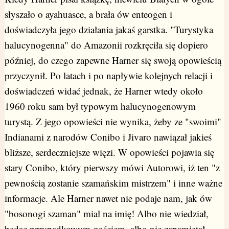
słyszało o ayahuasce, a brała ów enteogen i
doświadczyła jego działania jakaś garstka. "Turystyka
halucynogenna" do Amazonii rozkręciła się dopiero
później, do czego zapewne Harner się swoją opowieścią
przyczynił. Po latach i po napływie kolejnych relacji i
doświadczeń widać jednak, że Harner wtedy około
1960 roku sam był typowym halucynogenowym
turystą. Z jego opowieści nie wynika, żeby ze "swoimi"
Indianami z narodów Conibo i Jivaro nawiązał jakieś
bliższe, serdeczniejsze więzi. W opowieści pojawia się
stary Conibo, który pierwszy mówi Autorowi, iż ten "z
pewnością zostanie szamańskim mistrzem" i inne ważne
informacje. Ale Harner nawet nie podaje nam, jak ów
"bosonogi szaman" miał na imię! Albo nie wiedział,
będąc przypadkowym gościem, albo nie zapamiętał,