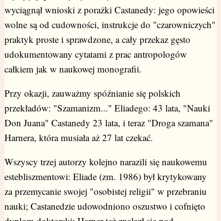
wyciągnął wnioski z porażki Castanedy: jego opowieści
wolne są od cudowności, instrukcje do "czarowniczych"
praktyk proste i sprawdzone, a cały przekaz gęsto
udokumentowany cytatami z prac antropologów
całkiem jak w naukowej monografii.
Przy okazji, zauważmy spóźnianie się polskich
przekładów: "Szamanizm..." Eliadego: 43 lata, "Nauki
Don Juana" Castanedy 23 lata, i teraz "Droga szamana"
Harnera, która musiała aż 27 lat czekać.
Wszyscy trzej autorzy kolejno narazili się naukowemu
estebliszmentowi: Eliade (zm. 1986) był krytykowany
za przemycanie swojej "osobistej religii" w przebraniu
nauki; Castanedzie udowodniono oszustwo i cofnięto
dyplom doktorski; Harner też znalazł się pod