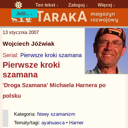
Ten tekst ↓
Zaloguj
↓
Więcej ↓
Jeśli... ↓
13 stycznia 2007
Wojciech Jóźwiak
Serial:
Pierwsze kroki szamana
Pierwsze kroki
szamana
'Droga Szamana' Michaela Harnera po
polsku
Kategoria:
Nowy szamanizm
Tematy/tagi:
ayahuasca
•
Harner