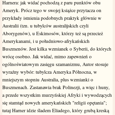
Harnera: jak widać pochodzą z paru punktów obu
Ameryk. Prócz tego w swojej książce przytacza on
przykłady istnienia podobnych praktyk głównie w
Australii (tzn. u tubylców australijskich czyli
Aborygenów), u Eskimosów, którzy też są przecież
Amerykanami, i u południowo-afrykańskich
Buszmenów. Jest kilka wzmianek o Syberii, do których
wrócę osobno. Jak widać, mimo zapewnień o
ogólnoświatowym zasięgu szamanizmu, Autor stosuje
wyraźny wybór: tubylcza Ameryka Północna, w
mniejszym stopniu Australia, plus wzmianki o
Buszmenach. Zastanawia brak Polinezji, a więc i huny,
a przede wszystkim murzyńskiej Afryki i wywodzących
się stamtąd nowych amerykańskich "religii opętania";
tutaj Harner idzie śladem Eliadego, który grubą kreską