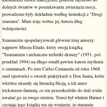
dolnych światów w poszukiwaniu zwierzęcia mocy,
prowadzone były dokładnie według instrukcji z "Drogi
szamana". Mam więc wobec jej Autora dług
wdzięczności.
Szamanizm spopularyzowali głównie trzej autorzy:
najpierw Mircea Eliade, który swoją książką
"Szamanizm i archaiczne techniki ekstazy" (1951, pol.
przekład 1994) na długo ustalił pewien kanon myślenia
o szamanach. Po nim Carlos Castaneda od roku 1968
snuł opowieści o swoich praktykach u Don Juana, które
wkrótce okazały się literacką fikcją, a ich autor
tricksterem-fantastą, co nie przeszkodziło do dziś wielu
uważać go za swego mistrza. Trzeci był właśnie Harner i
czytając jego książkę ma się wrażenie, że starannie