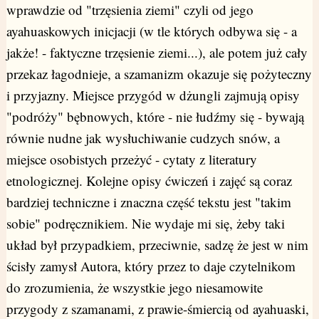
wprawdzie od "trzęsienia ziemi" czyli od jego
ayahuaskowych inicjacji (w tle których odbywa się - a
jakże! - faktyczne trzęsienie ziemi...), ale potem już cały
przekaz łagodnieje, a szamanizm okazuje się pożyteczny
i przyjazny. Miejsce przygód w dżungli zajmują opisy
"podróży" bębnowych, które - nie łudźmy się - bywają
równie nudne jak wysłuchiwanie cudzych snów, a
miejsce osobistych przeżyć - cytaty z literatury
etnologicznej. Kolejne opisy ćwiczeń i zajęć są coraz
bardziej techniczne i znaczna część tekstu jest "takim
sobie" podręcznikiem. Nie wydaje mi się, żeby taki
układ był przypadkiem, przeciwnie, sadzę że jest w nim
ścisły zamysł Autora, który przez to daje czytelnikom
do zrozumienia, że wszystkie jego niesamowite
przygody z szamanami, z prawie-śmiercią od ayahuaski,