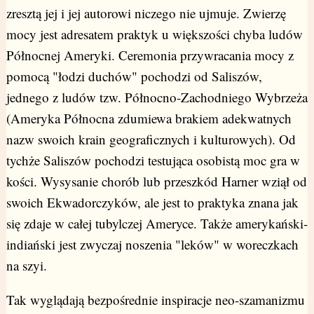
zresztą jej i jej autorowi niczego nie ujmuje. Zwierzę
mocy jest adresatem praktyk u większości chyba ludów
Północnej Ameryki. Ceremonia przywracania mocy z
pomocą "łodzi duchów" pochodzi od Saliszów,
jednego z ludów tzw. Północno-Zachodniego Wybrzeża
(Ameryka Północna zdumiewa brakiem adekwatnych
nazw swoich krain geograficznych i kulturowych). Od
tychże Saliszów pochodzi testująca osobistą moc gra w
kości. Wysysanie chorób lub przeszkód Harner wziął od
swoich Ekwadorczyków, ale jest to praktyka znana jak
się zdaje w całej tubylczej Ameryce. Także amerykański-
indiański jest zwyczaj noszenia "leków" w woreczkach
na szyi.
Tak wyglądają bezpośrednie inspiracje neo-szamanizmu