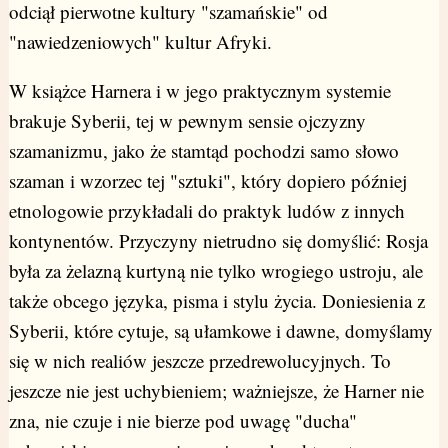
odciął pierwotne kultury "szamańskie" od
"nawiedzeniowych" kultur Afryki.
W książce Harnera i w jego praktycznym systemie
brakuje Syberii, tej w pewnym sensie ojczyzny
szamanizmu, jako że stamtąd pochodzi samo słowo
szaman i wzorzec tej "sztuki", który dopiero później
etnologowie przykładali do praktyk ludów z innych
kontynentów. Przyczyny nietrudno się domyślić: Rosja
była za żelazną kurtyną nie tylko wrogiego ustroju, ale
także obcego języka, pisma i stylu życia. Doniesienia z
Syberii, które cytuje, są ułamkowe i dawne, domyślamy
się w nich realiów jeszcze przedrewolucyjnych. To
jeszcze nie jest uchybieniem; ważniejsze, że Harner nie
zna, nie czuje i nie bierze pod uwagę "ducha"