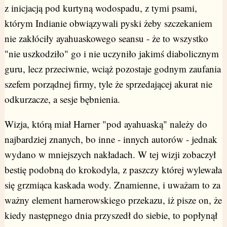
z inicjacją pod kurtyną wodospadu, z tymi psami,
którym Indianie obwiązywali pyski żeby szczekaniem
nie zakłóciły ayahuaskowego seansu - że to wszystko
"nie uszkodziło" go i nie uczyniło jakimś diabolicznym
guru, lecz przeciwnie, wciąż pozostaje godnym zaufania
szefem porządnej firmy, tyle że sprzedającej akurat nie
odkurzacze, a sesje bębnienia.
Wizja, którą miał Harner "pod ayahuaską" należy do
najbardziej znanych, bo inne - innych autorów - jednak
wydano w mniejszych nakładach. W tej wizji zobaczył
bestię podobną do krokodyla, z paszczy której wylewała
się grzmiąca kaskada wody. Znamienne, i uważam to za
ważny element harnerowskiego przekazu, iż pisze on, że
kiedy następnego dnia przyszedł do siebie, to popłynął