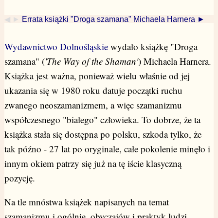
◀ ►
Errata książki "Droga szamana" Michaela Harnera ►
Wydawnictwo Dolnośląskie
wydało książkę "Droga
szamana" (
'The Way of the Shaman'
) Michaela Harnera.
Książka jest ważna, ponieważ wielu właśnie od jej
ukazania się w 1980 roku datuje początki ruchu
zwanego neoszamanizmem, a więc szamanizmu
współczesnego "białego" człowieka. To dobrze, że ta
książka stała się dostępna po polsku, szkoda tylko, że
tak późno - 27 lat po oryginale, całe pokolenie minęło i
innym okiem patrzy się już na tę iście klasyczną
pozycję.
Na tle mnóstwa książek napisanych na temat
szamanizmu i ogólnie, obyczajów i praktyk ludzi