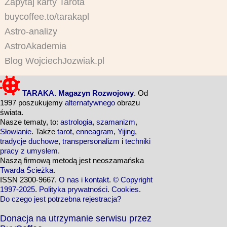
Zapytaj karty Tarota
buycoffee.to/tarakapl
Astro-analizy
AstroAkademia
Blog WojciechJozwiak.pl
TARAKA. Magazyn Rozwojowy
. Od
1997 poszukujemy
alternatywnego
obrazu
świata.
Nasze tematy, to:
astrologia
,
szamanizm
,
Słowianie
. Także
tarot
,
enneagram
,
Yijing
,
tradycje duchowe
,
transpersonalizm
i
techniki
pracy z umysłem
.
Naszą firmową metodą jest neoszamańska
Twarda Ścieżka
.
ISSN 2300-9667.
O nas i kontakt
.
© Copyright
1997-2025
.
Polityka prywatności
.
Cookies
.
Do czego jest potrzebna rejestracja?
Donacja na utrzymanie serwisu przez