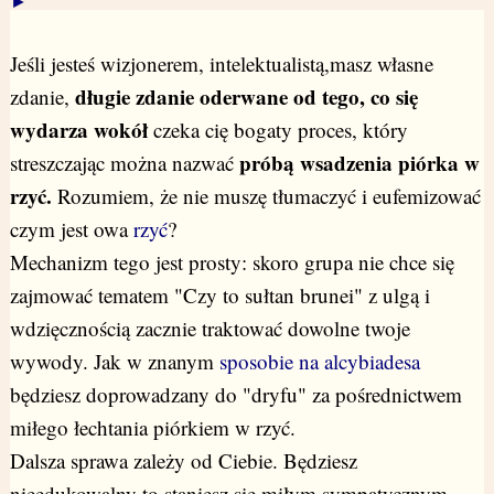
►
Jeśli jesteś wizjonerem, intelektualistą,masz własne
długie zdanie oderwane od tego, co się
zdanie,
wydarza wokół
czeka cię bogaty proces, który
próbą wsadzenia piórka w
streszczając można nazwać
rzyć.
Rozumiem, że nie muszę tłumaczyć i eufemizować
czym jest owa
rzyć
?
Mechanizm tego jest prosty: skoro grupa nie chce się
zajmować tematem "Czy to sułtan brunei" z ulgą i
wdzięcznością zacznie traktować dowolne twoje
wywody. Jak w znanym
sposobie na alcybiadesa
będziesz doprowadzany do "dryfu" za pośrednictwem
miłego łechtania piórkiem w rzyć.
Dalsza sprawa zależy od Ciebie. Będziesz
nieedukowalny to staniesz się miłym sympatycznym