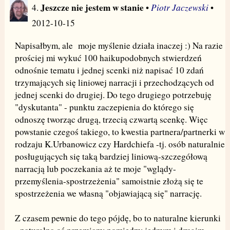
Jeszcze nie jestem w stanie
Piotr Jaczewski
4.
•
•
2012-10-15
Napisałbym, ale moje myślenie działa inaczej :) Na razie
prościej mi wykuć 100 haikupodobnych stwierdzeń
odnośnie tematu i jednej scenki niż napisać 10 zdań
trzymających się liniowej narracji i przechodzących od
jednej scenki do drugiej. Do tego drugiego potrzebuję
"dyskutanta" - punktu zaczepienia do którego się
odnoszę tworząc drugą, trzecią czwartą scenkę. Więc
powstanie czegoś takiego, to kwestia partnera/partnerki w
rodzaju K.Urbanowicz czy Hardchiefa -tj. osób naturalnie
posługujących się taką bardziej liniową-szczegółową
narracją lub poczekania aż te moje "wglądy-
przemyślenia-spostrzeżenia" samoistnie złożą się te
spostrzeżenia we własną "objawiającą się" narrację.
Z czasem pewnie do tego pójdę, bo to naturalne kierunki