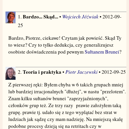
Bardzo... Skąd...
Wojciech Jóźwiak
1.
•
• 2012-09-
25
Bardzo, Piotrze, ciekawe! Czytam jak powieść. Skąd Ty
to wiesz? Czy to tylko dedukcja, czy generalizujesz
osobiste doświadczenia pod pewnym
Sułtanem Brunei
?
Teoria i praktyka
Piotr Jaczewski
2.
•
• 2012-09-25
Z pierwszej ręki: Byłem chyba w 6 takich grupach mniej
lub bardziej irracjonalnych "dłużej", w nastu "przelotem".
Znam kilku sułtanów brunei "zaprzyjaźnionych",
członków grup też. Ze trzy razy prawie założyłem taką
grupę. prawie tj. udało się z tego wyplątać bez strat w
ludziach jak sądzę czy mam nadzieję. Na mniejszą skalę
podobne procesy dzieją się na retritach czy w