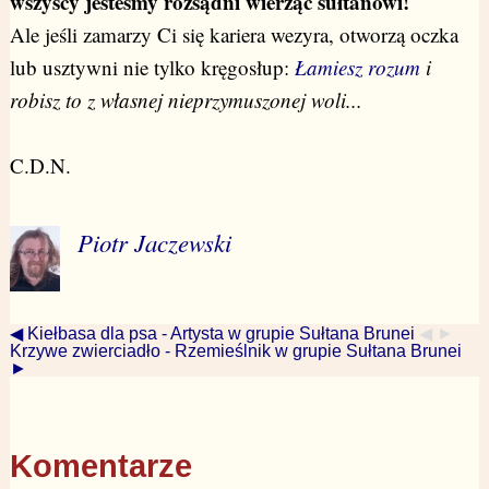
wszyscy jesteśmy rozsądni wierząc sułtanowi!
Ale jeśli zamarzy Ci się kariera wezyra, otworzą oczka
lub usztywni nie tylko kręgosłup:
Łamiesz rozum
i
robisz to z własnej nieprzymuszonej woli...
C.D.N.
Piotr Jaczewski
◀ Kiełbasa dla psa - Artysta w grupie Sułtana Brunei
◀ ►
Krzywe zwierciadło - Rzemieślnik w grupie Sułtana Brunei
►
Komentarze