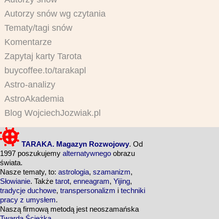
Autorzy snów wg czytania
Tematy/tagi snów
Komentarze
Zapytaj karty Tarota
buycoffee.to/tarakapl
Astro-analizy
AstroAkademia
Blog WojciechJozwiak.pl
TARAKA. Magazyn Rozwojowy
. Od
1997 poszukujemy
alternatywnego
obrazu
świata.
Nasze tematy, to:
astrologia
,
szamanizm
,
Słowianie
. Także
tarot
,
enneagram
,
Yijing
,
tradycje duchowe
,
transpersonalizm
i
techniki
pracy z umysłem
.
Naszą firmową metodą jest neoszamańska
Twarda Ścieżka
.