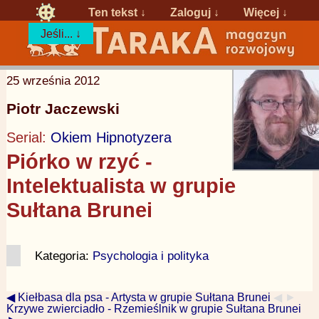
Ten tekst ↓
Zaloguj
↓
Więcej ↓
Jeśli... ↓
25 września 2012
Piotr Jaczewski
Serial:
Okiem Hipnotyzera
Piórko w rzyć -
Intelektualista w grupie
Sułtana Brunei
Kategoria:
Psychologia i polityka
◀ Kiełbasa dla psa - Artysta w grupie Sułtana Brunei
◀ ►
Krzywe zwierciadło - Rzemieślnik w grupie Sułtana Brunei