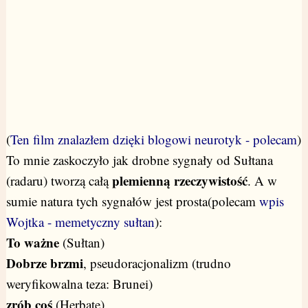
(
Ten film znalazłem dzięki blogowi neurotyk - polecam
)
To mnie zaskoczyło jak drobne sygnały od Sułtana
plemienną rzeczywistość
(radaru) tworzą całą
. A w
sumie natura tych sygnałów jest prosta(polecam
wpis
Wojtka - memetyczny sułtan
):
To ważne
(Sułtan)
Dobrze brzmi
, pseudoracjonalizm (trudno
weryfikowalna teza: Brunei)
zrób coś
(Herbatę)