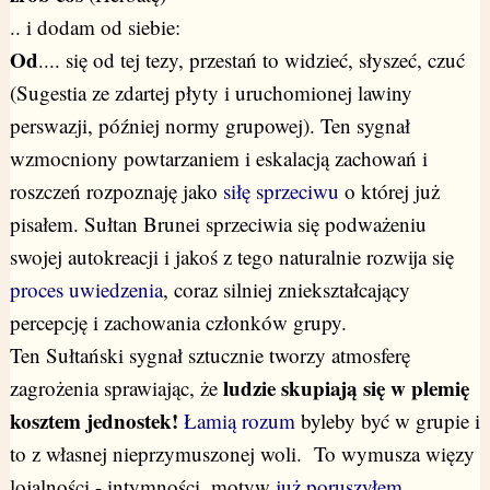
.. i dodam od siebie:
Od
.... się od tej tezy, przestań to widzieć, słyszeć, czuć
(Sugestia ze zdartej płyty i uruchomionej lawiny
perswazji, później normy grupowej). Ten sygnał
wzmocniony powtarzaniem i eskalacją zachowań i
roszczeń rozpoznaję jako
siłę sprzeciwu
o której już
pisałem. Sułtan Brunei sprzeciwia się podważeniu
swojej autokreacji i jakoś z tego naturalnie rozwija się
proces uwiedzenia
, coraz silniej zniekształcający
percepcję i zachowania członków grupy.
Ten Sułtański sygnał sztucznie tworzy atmosferę
ludzie skupiają się w plemię
zagrożenia sprawiając, że
kosztem jednostek!
Łamią rozum
byleby być w grupie i
to z własnej nieprzymuszonej woli. To wymusza więzy
lojalności - intymności, motyw
już poruszyłem