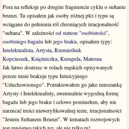
Pora na refleksje po drugim fragmencie cyklu o sułtanie
brunei. Tu opisałem jak osoby różnej płci i typu są
wciągane do pełnienia ról chroniących irracjonalność
"sułtana". W zależności
od statusu "osobistości"
,
osobistego bagażu
lub
jego braku
, opisałem typy:
Intelektualista
,
Artysta
,
Rzemieślnik
Kopciuszek
,
Księżniczka
,
Kumpela
,
Matrona
Jak łatwo dostrzec w rolach męskich opisywanych
przeze mnie brakuje typu Intuicyjnego
"Uduchowionego". Potraktowałem go jako mieszankę
Artysty i Intelektualisty, ewentualnie wygodną formę
bagażu lub jego braku i celowo pominełem, aby nie
narzucać treści nieweryfikowalnej tezie, irracjonalności
"Jestem Sułtanem Brunei". W tematach rozwojowych
jest mnóstwo takich tez, ale nie tylko tu!