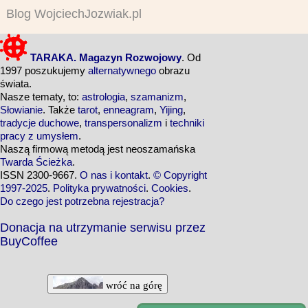
Blog WojciechJozwiak.pl
TARAKA. Magazyn Rozwojowy
. Od
1997 poszukujemy
alternatywnego
obrazu
świata.
Nasze tematy, to:
astrologia
,
szamanizm
,
Słowianie
. Także
tarot
,
enneagram
,
Yijing
,
tradycje duchowe
,
transpersonalizm
i
techniki
pracy z umysłem
.
Naszą firmową metodą jest neoszamańska
Twarda Ścieżka
.
ISSN 2300-9667.
O nas i kontakt
.
© Copyright
1997-2025
.
Polityka prywatności
.
Cookies
.
Do czego jest potrzebna rejestracja?
Donacja na utrzymanie serwisu przez
BuyCoffee
wróć na górę