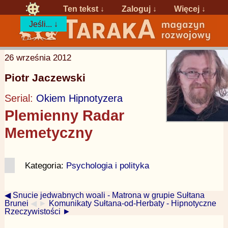
Ten tekst ↓
Zaloguj
↓
Więcej ↓
Jeśli... ↓
26 września 2012
Piotr Jaczewski
Serial:
Okiem Hipnotyzera
Plemienny Radar
Memetyczny
Kategoria:
Psychologia i polityka
◀ Snucie jedwabnych woali - Matrona w grupie Sułtana
Brunei
◀ ►
Komunikaty Sułtana-od-Herbaty - Hipnotyczne
Rzeczywistości ►