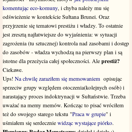
komentując eco-komuny
, i chyba należy mu się
odświeżenie w kontekście Sułtana Brunei. Oraz
przyjrzenie się tematowi prestiżu i władzy. To ostatnie
jest zresztą najłatwiejsze do wyjaśnienia: w sytuacji
zagrożenia (tu sztucznej) kontrola nad zasobami i dostęp
do zasobów - władza wychodzą na pierwszy plan i są
prestiż?
istotne dla przeżycia całej społeczności. Ale
Ciekawe.
Ups!
Na chwilę zaraziłem się memowaniem
opisując
sprzeciw grupy względem otoczenia(kolejnych osób) i
narastający proces indoktrynacji w Sułtaństwie. Trzeba
uważać na memy memów. Kończąc to pisać wróciłem
też do swojego starego tekstu "
Praca w grupie
" i
uśmiałem się serdecznie
widząc wystające piórko
.
Plemienny Radar Memetyczny
działał i działa :)