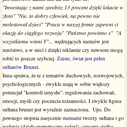
"Inwestując z nami zarobisz 13 procent dzięki lokacie w
złoto" "Nie, to dobry człowiek, na pewno nie
molestował dzieci" "Praca w naszej firmie zapewni ci
okazję do ciągłego rozwoju" "Państwo powinno x" "A
wszystkiemu winni Y"...
wędrujących memów jest
mnóstwo, a w sieci i dzięki reklamie czy newsom mogą
robić to jeszcze szybciej.
Zaiste, świat jest pełen
sułtanów Brunei.
Inna sprawa, że te z tematów duchowych, rozwojowych,
psychologicznych - zwykle mają w sobie większy
potencjał "kontroli umysłu": regulowania zachowań,
emocji, myśli czy poczucia tożsamości. I zwykle figura
sułtana brunei jest wyraźnie zaznaczona. Ups. Do
pewnego stopnia nasycenie
memami
tworzy sułtana i go
wyłania (działa memetyczny radar!), czasami ciężko