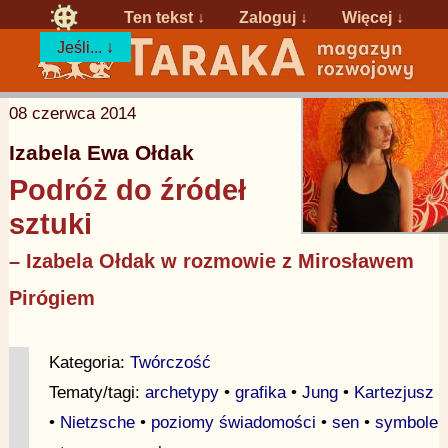
Ten tekst ↓
Zaloguj
↓
Więcej ↓
Jeśli... ↓
08 czerwca 2014
Izabela Ewa Ołdak
Podróż do źródeł
sztuki
– Izabela Ołdak w rozmowie z Mirosławem
Pirógiem
Kategoria:
Twórczość
Tematy/tagi:
archetypy
•
grafika
•
Jung
•
Kartezjusz
•
Nietzsche
•
poziomy świadomości
•
sen
•
symbole