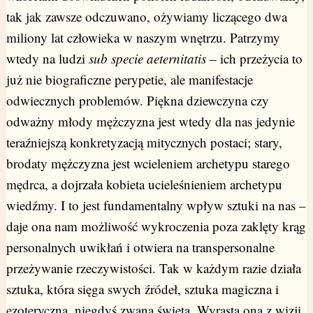
tak jak zawsze odczuwano, ożywiamy liczącego dwa
miliony lat człowieka w naszym wnętrzu. Patrzymy
wtedy na ludzi
sub specie aeternitatis
– ich przeżycia to
już nie biograficzne perypetie, ale manifestacje
odwiecznych problemów. Piękna dziewczyna czy
odważny młody mężczyzna jest wtedy dla nas jedynie
teraźniejszą konkretyzacją mitycznych postaci; stary,
brodaty mężczyzna jest wcieleniem archetypu starego
mędrca, a dojrzała kobieta ucieleśnieniem archetypu
wiedźmy. I to jest fundamentalny wpływ sztuki na nas –
daje ona nam możliwość wykroczenia poza zaklęty krąg
personalnych uwikłań i otwiera na transpersonalne
przeżywanie rzeczywistości. Tak w każdym razie działa
sztuka, która sięga swych źródeł, sztuka magiczna i
ezoteryczna, niegdyś zwana świętą. Wyrasta ona z wizji,