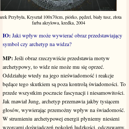
rek Przybyła, Kryształ 100x70cm, piórko, pędzel, biały tusz, złota
farba akrylowa, kredka, 2004
IO:
Jaki wpływ może wywierać obraz przedstawiający
symbol czy archetyp na widza?
MP:
Jeśli obraz rzeczywiście przedstawia motyw
archetypowy, to widz nie może mu się oprzeć.
Oddziałuje wtedy na jego nieświadomość i reakcje
będące tego skutkiem są poza kontrolą świadomości. To
przede wszystkim poczucie fascynacji i niesamowitości.
Jak mawiał Jung, archetyp przemawia jakby tysiącem
głosów, wywierając przemożny wpływ na świadomość.
W strumieniu archetypowej energii płyniemy niesieni
wzorcami doświadczeń pokoleń ludzkości, odczuwamy,