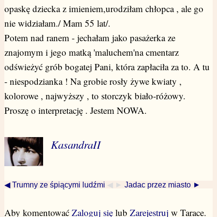
opaskę dziecka z imieniem,urodziłam chłopca , ale go
nie widziałam./ Mam 55 lat/.
Potem nad ranem - jechałam jako pasażerka ze
znajomym i jego matką 'maluchem'na cmentarz
odświeżyć grób bogatej Pani, która zapłaciła za to. A tu
- niespodzianka ! Na grobie rosły żywe kwiaty ,
kolorowe , najwyższy , to storczyk biało-różowy.
Proszę o interpretację . Jestem NOWA.
KasandraII
◀ Trumny ze śpiącymi ludźmi
◀ ►
Jadac przez miasto ►
Aby komentować
Zaloguj się
lub
Zarejestruj
w Tarace.