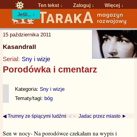
Ten tekst ↓
Zaloguj
↓
Więcej ↓
Jeśli... ↓
15 października 2011
KasandraII
Serial:
Sny i wizje
Porodówka i cmentarz
Kategoria:
Sny i wizje
Tematy/tagi:
bóg
◀ Trumny ze śpiącymi ludźmi
◀ ►
Jadac przez miasto ►
Sen w nocy- Na porodówce czekałam na wypis i