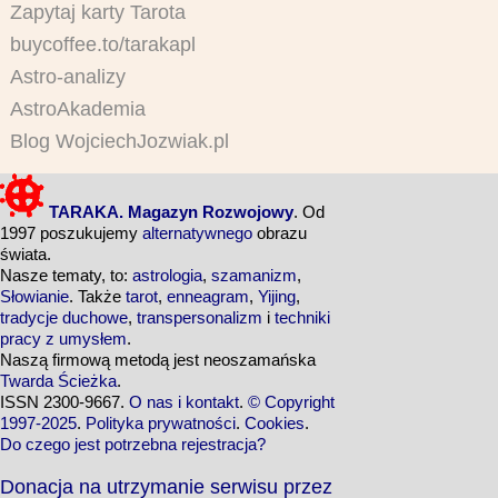
Zapytaj karty Tarota
buycoffee.to/tarakapl
Astro-analizy
AstroAkademia
Blog WojciechJozwiak.pl
TARAKA. Magazyn Rozwojowy
. Od
1997 poszukujemy
alternatywnego
obrazu
świata.
Nasze tematy, to:
astrologia
,
szamanizm
,
Słowianie
. Także
tarot
,
enneagram
,
Yijing
,
tradycje duchowe
,
transpersonalizm
i
techniki
pracy z umysłem
.
Naszą firmową metodą jest neoszamańska
Twarda Ścieżka
.
ISSN 2300-9667.
O nas i kontakt
.
© Copyright
1997-2025
.
Polityka prywatności
.
Cookies
.
Do czego jest potrzebna rejestracja?
Donacja na utrzymanie serwisu przez