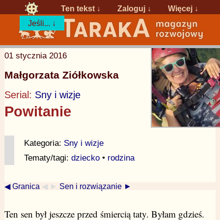
Ten tekst ↓
Zaloguj
↓
Więcej ↓
Jeśli... ↓
01 stycznia 2016
Małgorzata Ziółkowska
Serial:
Sny i wizje
Powitanie
Kategoria:
Sny i wizje
Tematy/tagi:
dziecko
•
rodzina
◀ Granica
◀ ►
Sen i rozwiązanie ►
Ten sen był jeszcze przed śmiercią taty. Byłam gdzieś.