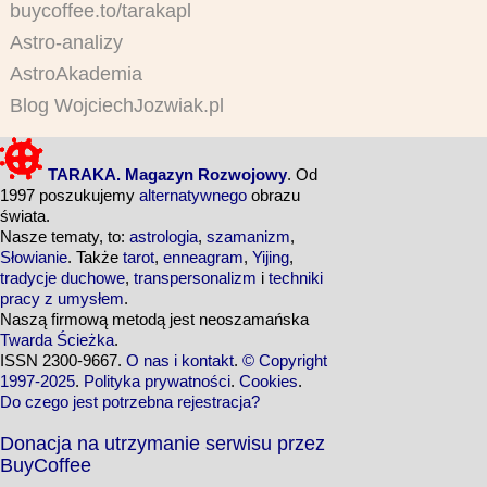
buycoffee.to/tarakapl
Astro-analizy
AstroAkademia
Blog WojciechJozwiak.pl
TARAKA. Magazyn Rozwojowy
. Od
1997 poszukujemy
alternatywnego
obrazu
świata.
Nasze tematy, to:
astrologia
,
szamanizm
,
Słowianie
. Także
tarot
,
enneagram
,
Yijing
,
tradycje duchowe
,
transpersonalizm
i
techniki
pracy z umysłem
.
Naszą firmową metodą jest neoszamańska
Twarda Ścieżka
.
ISSN 2300-9667.
O nas i kontakt
.
© Copyright
1997-2025
.
Polityka prywatności
.
Cookies
.
Do czego jest potrzebna rejestracja?
Donacja na utrzymanie serwisu przez
BuyCoffee