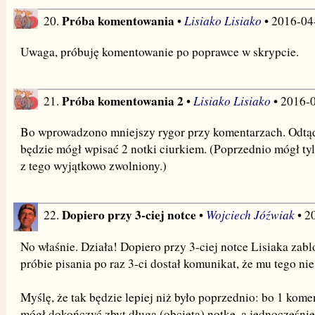
Próba komentowania
Lisiako Lisiako
20.
•
• 2016-04
Uwaga, próbuję komentowanie po poprawce w skrypcie.
Próba komentowania 2
Lisiako Lisiako
21.
•
• 2016-
Bo wprowadzono mniejszy rygor przy komentarzach. Odtąd
będzie mógł wpisać 2 notki ciurkiem. (Poprzednio mógł tylko
z tego wyjątkowo zwolniony.)
Dopiero przy 3-ciej notce
Wojciech Jóźwiak
22.
•
• 2
No właśnie. Działa! Dopiero przy 3-ciej notce Lisiaka zabl
próbie pisania po raz 3-ci dostał komunikat, że mu tego nie
Myślę, że tak będzie lepiej niż było poprzednio: bo 1 kome
mógł dokończyć zbyt długą (obciętą) notkę, a jednocześni