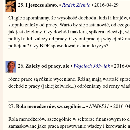
I jeszcze słowo.
Radek Ziemic
25.
•
• 2016-04-29
Ciągle zapominamy, że wysokość dochodu, ludzi i krajów,
stopniu zależy od pracy. Warto by się zastanowić, od czego
jak jest dzielony. Czy dochód maklera, spikera telewizji, w
polityka itd. zależy od pracy. Czy oni pracują więcej niż n
policjant? Czy BDP spowodował ostatni kryzys?
Zależy od pracy, ale
Wojciech Jóźwiak
26.
•
• 2016-0
różne prace są różnie wyceniane. Różną mają wartość sprz
dochód z pracy (jakiejkolwiek...) odróżniamy od renty właśc
Rola menedżerów, szczególnie...
NN#9531
27.
•
• 2016-0
ż
Rola mened
erów, szczególnie w sektorze finansowym to c
ż
zamaskowane jako praca sprawowanie władzy i
erowanie n