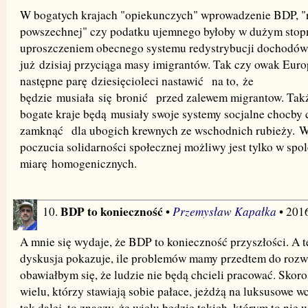
W bogatych krajach "opiekunczych" wprowadzenie BDP, "
powszechnej" czy podatku ujemnego byłoby w dużym stopn
uproszczeniem obecnego systemu redystrybucji dochodów
już dzisiaj przyciąga masy imigrantów. Tak czy owak Euro
następne parę dziesięcioleci nastawić na to, że
będzie musiała się bronić przed zalewem migrantow. Tak
bogate kraje będą musiały swoje systemy socjalne chocby
zamknąć dla ubogich krewnych ze wschodnich rubieży. 
poczucia solidarności społecznej możliwy jest tylko w sp
miarę homogenicznych.
BDP to konieczność
Przemysław Kapałka
10.
•
• 201
A mnie się wydaje, że BDP to konieczność przyszłości. A te
dyskusja pokazuje, ile problemów mamy przedtem do rozwi
obawiałbym się, że ludzie nie będą chcieli pracować. Skoro 
wielu, którzy stawiają sobie pałace, jeżdżą na luksusowe wc
tak dalej, to znaczy, że wielu będzie takich, którym to nie 