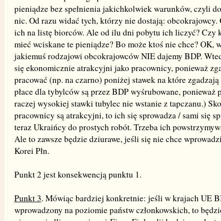
pieniądze bez spełnienia jakichkolwiek warunków, czyli do
nic. Od razu widać tych, którzy nie dostają: obcokrajowcy.
ich na listę biorców. Ale od ilu dni pobytu ich liczyć? Czy
mieć wciskane te pieniądze? Bo może ktoś nie chce? OK, w
jakiemuś rodzajowi obcokrajowców NIE dajemy BDP. Wtedy
się ekonomicznie atrakcyjni jako pracownicy, ponieważ zga
pracować (np. na czarno) poniżej stawek na które zgadzają 
płace dla tybylców są przez BDP wyśrubowane, ponieważ 
raczej wysokiej stawki tubylec nie wstanie z tapczanu.) Sk
pracownicy są atrakcyjni, to ich się sprowadza / sami się s
teraz Ukraińcy do prostych robót. Trzeba ich powstrzymywa
Ale to zawsze będzie dziurawe, jeśli się nie chce wprowadz
Korei Płn.
Punkt 2 jest konsekwencją punktu 1.
Punkt 3
. Mówiąc bardziej konkretnie: jeśli w krajach UE 
wprowadzony na poziomie państw członkowskich, to będzi