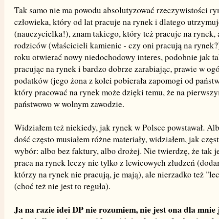
Tak samo nie ma powodu absolutyzować rzeczywistości r
człowieka, który od lat pracuje na rynek i dlatego utrzymuj
(nauczycielka!), znam takiego, który też pracuje na rynek,
rodziców (właścicieli kamienic - czy oni pracują na rynek?
roku otwierać nowy niedochodowy interes, podobnie jak ta
pracując na rynek i bardzo dobrze zarabiając, prawie w ogó
podatków (jego żona z kolei pobierała zapomogi od państwa
który pracować na rynek może dzięki temu, że na pierwszy
państwowo w wolnym zawodzie.
Widziałem też niekiedy, jak rynek w Polsce powstawał. Alb
dość często musiałem różne materiały, widziałem, jak częs
wybór: albo bez faktury, albo drożej. Nie twierdzę, że tak j
praca na rynek leczy nie tylko z lewicowych złudzeń (doda
którzy na rynek nie pracują, je mają), ale nierzadko też "le
(choć też nie jest to reguła).
Ja na razie idei DP nie rozumiem, nie jest ona dla mnie 