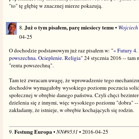
"to" tę głębię w znacznej mierze pokazują.
Już o tym pisałem, parę miesiecy temu
Wojciech
8.
•
04-25
O dochodzie podstawowym już raz pisałem w: "
« Futury 4.
powszechna. Ocieplenie. Religia
" 24 stycznia 2016 -- tam
"renta powszechną".
Tam też zwracam uwagę, że wprowadzenie tego mechanizm
dochodów wymagałoby wysokiego poziomu poczucia solid
społecznej w obrębie danego państwa. Czyli chęci bezint
dzielenia się z innymi, więc wysokiego poziomu "dobra" -- 
zakładamy, że istnieje, w obrębie kochających się rodzin.
Festung Europa
NN#9531
9.
•
• 2016-04-25