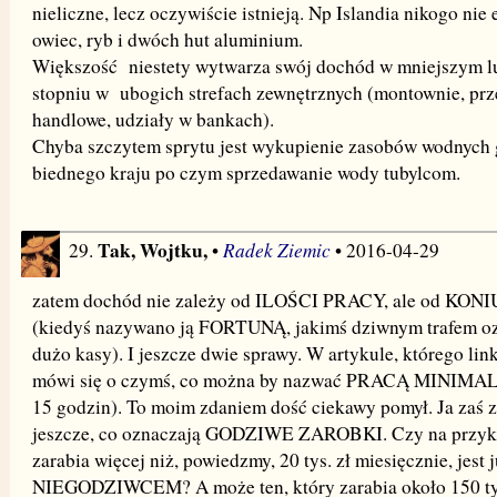
nieliczne, lecz oczywiście istnieją. Np Islandia nikogo nie 
owiec, ryb i dwóch hut aluminium.
Większość niestety wytwarza swój dochód w mniejszym 
stopniu w ubogich strefach zewnętrznych (montownie, prze
handlowe, udziały w bankach).
Chyba szczytem sprytu jest wykupienie zasobów wodnych 
biednego kraju po czym sprzedawanie wody tubylcom.
Tak, Wojtku,
Radek Ziemic
29.
•
• 2016-04-29
zatem dochód nie zależy od ILOŚCI PRACY, ale od K
(kiedyś nazywano ją FORTUNĄ, jakimś dziwnym trafem oz
dużo kasy). I jeszcze dwie sprawy. W artykule, którego lin
mówi się o czymś, co można by nazwać PRACĄ MINIMALN
15 godzin). To moim zdaniem dość ciekawy pomył. Ja zaś 
jeszcze, co oznaczają GODZIWE ZAROBKI. Czy na przykła
zarabia więcej niż, powiedzmy, 20 tys. zł miesięcznie, jest 
NIEGODZIWCEM? A może ten, który zarabia około 150 tys