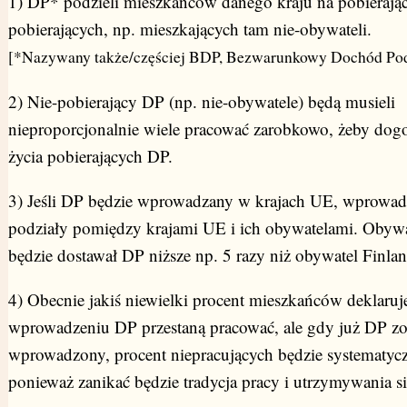
1) DP* podzieli mieszkańców danego kraju na pobierając
pobierających, np. mieszkających tam nie-obywateli.
[*Nazywany także/częściej BDP, Bezwarunkowy Dochód Po
2) Nie-pobierający DP (np. nie-obywatele) będą musieli
nieproporcjonalnie wiele pracować zarobkowo, żeby dog
życia pobierających DP.
3) Jeśli DP będzie wprowadzany w krajach UE, wprowad
podziały pomiędzy krajami UE i ich obywatelami. Obywa
będzie dostawał DP niższe np. 5 razy niż obywatel Finlan
4) Obecnie jakiś niewielki procent mieszkańców deklaruje
wprowadzeniu DP przestaną pracować, ale gdy już DP zo
wprowadzony, procent niepracujących będzie systematyczn
ponieważ zanikać będzie tradycja pracy i utrzymywania si