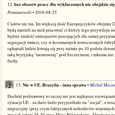
bez obozów pracy dla wykluczonych nie obejdzie się
12.
Pomianowski
• 2016-04-25
Cudów nie ma. Im większą ilość Europejczyków obejmie DP
będą musieli na nich pracować ci którzy tego przywileju n
będzie znaleźć entuzjastów pracujących dla samej przyjem
segregacji śmieci, czy w koszmarnych nowoczesnych fabry
ogłupiali ludzie kiwają się przy taśmie po 10 godzin dzien
taką brytyjską "montownię" pod Szczecinem, i nikomu nie
fuchy.
Nie w UE. Brazylia - inna sprawa
Michał Mazu
13.
•
Dochód podstawowy to raczej nie jest najlepsze rozwiązan
sytuacji UE - za dużo ludzi przyjeżdżało na "socjal", a te
migracyjny (przy czym faktycznych uchodźców wojennych 
masach jakieś 35-40 proc. Dużo Pakistańców, Afgańców na