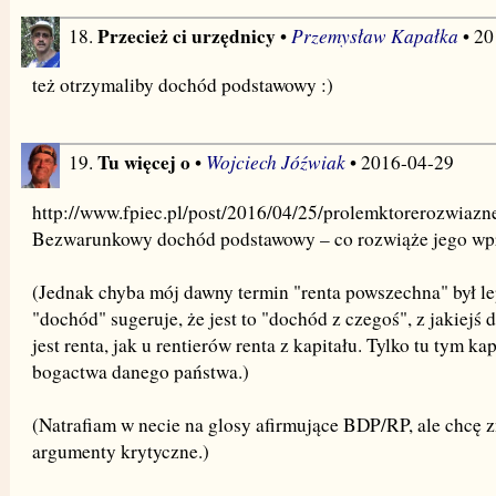
Przecież ci urzędnicy
Przemysław Kapałka
18.
•
• 20
też otrzymaliby dochód podstawowy :)
Tu więcej o
Wojciech Jóźwiak
19.
•
• 2016-04-29
http://www.fpiec.pl/post/2016/04/25/prolemktorerozwiaz
Bezwarunkowy dochód podstawowy – co rozwiąże jego wp
(Jednak chyba mój dawny termin "renta powszechna" był le
"dochód" sugeruje, że jest to "dochód z czegoś", z jakiejś d
jest renta, jak u rentierów renta z kapitału. Tylko tu tym ka
bogactwa danego państwa.)
(Natrafiam w necie na glosy afirmujące BDP/RP, ale chcę z
argumenty krytyczne.)