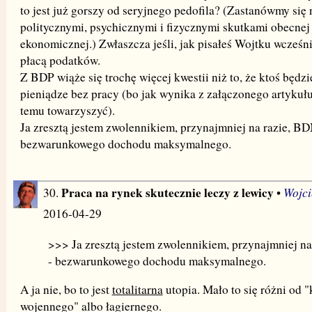
to jest już gorszy od seryjnego pedofila? (Zastanówmy się
politycznymi, psychicznymi i fizycznymi skutkami obecnej 
ekonomicznej.) Zwłaszcza jeśli, jak pisałeś Wojtku wcześni
płacą podatków.
Z BDP wiąże się trochę więcej kwestii niż to, że ktoś będzi
pieniądze bez pracy (bo jak wynika z załączonego artykuł
temu towarzyszyć).
Ja zresztą jestem zwolennikiem, przynajmniej na razie, BD
bezwarunkowego dochodu maksymalnego.
Praca na rynek skutecznie leczy z lewicy
Wojci
30.
•
2016-04-29
>>> Ja zresztą jestem zwolennikiem, przynajmniej n
- bezwarunkowego dochodu maksymalnego.
A ja nie, bo to jest
totalitarna
utopia. Mało to się różni od
wojennego" albo łagiernego.