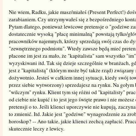
Nie wiem, Radku, jakie masz/miałeś (Present Perfect!) doś
zarabianiem. Czy utrzymywałeś się z bezpośredniego kont
Pytam dlatego, ponieważ lewicowe pretensje o "godziwe za
dostatecznie wysoką "płacę minimalną" powstają tylko/głó
pracowników najemnych, którzy sprzedają swój czas do dy
"zewnętrznego podmiotu". Wtedy zawsze będą mieć pretensj
płacone im jest za mało, że "kapitalista" sam wszystko "im"
wyzyskiwani itd. Tak się dzieje szczególnie w branżach, g
jest z "kapitalistą" (którym może być także rząd) związany
dożywotnio. Jesteś w całkiem innej sytuacji, kiedy swój tow
przez siebie wytworzony) sprzedajesz na rynku. Na goły
"wilczym" rynku. Klient tym się różni od "kapitalisty" pr
od ciebie nie kupić i to jest jego święte prawo i nie możesz
pretensji o to. Jeśli klienci uporczywie nie kupują, zaczyn
to zmienić. Itd. Jakie jest "godziwe" wynagrodzenie za zr
horoskop? -- Ano takie, jakie klienci zechcą zapłacić. Prac
skutecznie leczy z lewicy.