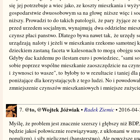
się jej potrzebuje a wiec jako, ze koszty mieszkania i wyż
gospodarstwie dwuosobowym sa na głowę niższe więc i socj
niższy. Prowadzi to do takich patologii, że pary żyjące ze
przed urzedem socjalnym, wynajmują dwa oddzielne mieszk
czynsz płaci panstwo. Dlatego bywa nawet tak, że urzędy s
urządzają naloty i jeżeli w mieszkaniu rzekomo samotnej k
dzieckiem zastaną faceta w kalesonach to mogą obojgu soc
Gdyby dac każdemu po ilestam euro i powiedziec, "sami sob
sobie poprzez wspólne mieszkanie zaoszczędzicie na czyns
i żywnosci to wasze", to byłoby to w rezultacie i taniej dla
poniżające dla korzystających z tego ludzi. No i powodowa
zmniejszenie czynszów mieszkaniowych i mniejsze zużycie
@to, @Wojtek Jóżwiak
Radek Ziemic
7.
•
• 2016-04-
Myślę, że problem jest znacznie szerszy i głębszy niż BDP,
będzie jakoś połowicznie rozwiązywany, z ukłonami w stronę
populizm), i siły nielicznej (bansterstwo). Ale powyższe u