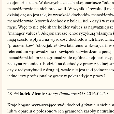
akcjonariuszach. W dawnych czasach akcjonariusze "odcin
ż
mened
erowie na nich pracowali. W wyniku "rewolucji me
ż
ż
dzisiaj często jest tak,
e wysokość dochodów mened
erów
ż
mened
erowie, ktorych dochody z kolei... itd. - czyli w rez
ż
myje. Więc to nie tyle share holder values sa najwa
niejsze
"manager values". Akcjonariusze, choc ryzykują własnym 
mają czesto wpływu na wysokość dochodów ich kierownic
"pracownikow" (choc jakieś dwa lata temu w Szwajcarii w
referendum wprowadzono obowiązek zatwierdzania pensji
ż
menad
erskich przez zgromadzenie ogólne akcjonariuszy, 
zaczyna zmieniac). Podział na dochody z pracy z jednej str
czy z redystrybucji z drugiej, wcale nie jest taki jednoznac
ż
jedno: czy profesjonalny gracz w pokera
yje z pracy?
@Radek Ziemic
Jerzy Pomianowski
28.
•
• 2016-04-29
Kraje bogate wytwarzające swój dochód głównie u siebie w
lub w oparciu o położone w ich granicach zasoby naturalne