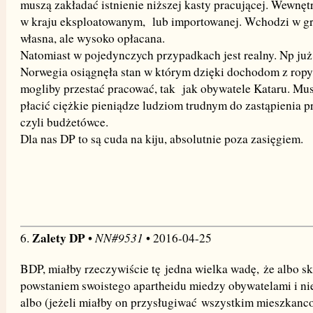
muszą zakładać istnienie niższej kasty pracującej. Wewnętr
w kraju eksploatowanym, lub importowanej. Wchodzi w gr
własna, ale wysoko opłacana.
Natomiast w pojedynczych przypadkach jest realny. Np już 
Norwegia osiągnęła stan w którym dzięki dochodom z rop
mogliby przestać pracować, tak jak obywatele Kataru. Mu
płacić ciężkie pieniądze ludziom trudnym do zastąpienia p
czyli budżetówce.
Dla nas DP to są cuda na kiju, absolutnie poza zasięgiem.
Zalety DP
NN#9531
6.
•
• 2016-04-25
BDP, miałby rzeczywiście tę jedna wielka wadę, że albo s
powstaniem swoistego apartheidu miedzy obywatelami i n
albo (jeżeli miałby on przysługiwać wszystkim mieszkanc