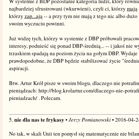
W systemie z BDP pozostanie kategoria ludzi, który równi
najbardziej sfrustrowani (wkurwieni), czyli ci, którzy
mają
którzy
zap...ają
-- a przy tym nie mają z tego nic albo dużo
swoim wyczuciu powinni.
Już widzę tych, którzy w systemie z DBP próbowali pracow
interesy, podnieść się ponad DBP-średnią... -- i jakoś nie wy
trzaskiem spadają na poziom życia na gołym DBP. Wydaje 
prawdopodobne, że DBP będzie stabilizować życie "średni
aspiracji.
Btw. Artur Krół pisze w swoim blogu, dlaczego nie potraf
pieniądzach: http://blog.krolartur.com/dlaczego-nie-potra
pieniadzach/ . Polecam.
nie dla nas te frykasy
Jerzy Pomianowski
5.
•
• 2016-04-2
No tak, w skali Unii ten pomysł się matematycznie nie bila