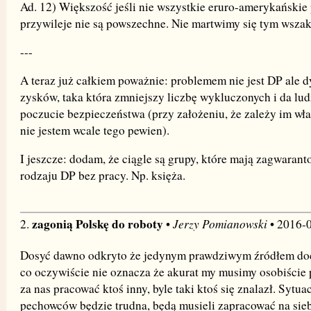
Ad. 12) Większość jeśli nie wszystkie eruro-amerykańskie 
przywileje nie są powszechne. Nie martwimy się tym wszak
---
A teraz już całkiem poważnie: problemem nie jest DP ale d
zysków, taka która zmniejszy liczbę wykluczonych i da lu
poczucie bezpieczeństwa (przy założeniu, że zależy im wła
nie jestem wcale tego pewien).
I jeszcze: dodam, że ciągle są grupy, które mają zagwaran
rodzaju DP bez pracy. Np. księża.
zagonią Polskę do roboty
Jerzy Pomianowski
2.
•
• 2016-
Dosyć dawno odkryto że jedynym prawdziwym źródłem doc
co oczywiście nie oznacza że akurat my musimy osobiście
za nas pracować ktoś inny, byle taki ktoś się znalazł. Sytua
pechowców będzie trudna, będą musieli zapracować na sieb