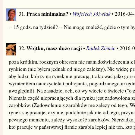
Praca minimalna?
Wojciech Jóźwiak
31.
•
• 2016-04
-- 15 godz. na tydzień? -- Nie mogę znaleźć, gdzie o tym by
Wojtku, masz dużo racji
Radek Ziemic
32.
•
• 2016-
poza krótkim, rocznym okresem nie mam doświadczenia z 
rynkiem (nie byłem jednak od niego zależny). Nie widzę p
aby ludzi, którzy na rynek nie pracują, traktować jako gors
wymieniłem nauczyciela i policjanta, pogardzanego urzęd
uwzględnił). Na zasadzie, och, co wy wiecie o świecie ("o z
Niemała część niepracujących dla rynku jest zadowolona z
zarobków. (Zadowolenie z zarobków nie zależy od tego, Wo
rynek się pracuje, czy nie, podobnie jak nie od tego, przyn
pewnego momentu, zależy wysokość zarobków. Nierzadko jes
kto pracuje w państwowej firmie zarabia lepiej niż ten, kto 