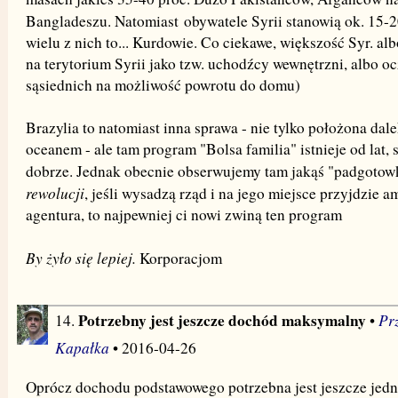
Bangladeszu. Natomiast
obywatele Syrii stanowią ok. 15-2
wielu z nich to... Kurdowie. Co ciekawe, większość Syr. al
na terytorium Syrii jako tzw. uchodźcy wewnętrzni, albo o
sąsiednich na możliwość powrotu do domu)
Brazylia to natomiast inna sprawa - nie tylko położona dale
oceanem - ale tam program "Bolsa familia" istnieje od lat, 
dobrze. Jednak obecnie obserwujemy tam jakąś "padgotow
rewolucji
, jeśli wysadzą rząd i na jego miejsce przyjdzie 
agentura, to najpewniej ci nowi zwiną ten program
By żyło się lepiej.
Korporacjom
Potrzebny jest jeszcze dochód maksymalny
Pr
14.
•
Kapałka
• 2016-04-26
Oprócz dochodu podstawowego potrzebna jest jeszcze jedn