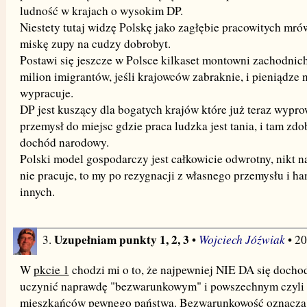
ludność w krajach o wysokim DP.
Niestety tutaj widzę Polskę jako zagłębie pracowitych mró
miskę zupy na cudzy dobrobyt.
Postawi się jeszcze w Polsce kilkaset montowni zachodnich 
milion imigrantów, jeśli krajowców zabraknie, i pieniądze 
wypracuje.
DP jest kuszący dla bogatych krajów które już teraz wypr
przemysł do miejsc gdzie praca ludzka jest tania, i tam zd
dochód narodowy.
Polski model gospodarczy jest całkowicie odwrotny, nikt na
nie pracuje, to my po rezygnacji z własnego przemysłu i h
innych.
Uzupełniam punkty 1, 2, 3
Wojciech Jóźwiak
3.
•
• 2
W
pkcie 1
chodzi mi o to, że najpewniej NIE DA się doch
uczynić naprawdę "bezwarunkowym" i powszechnym czyli 
mieszkańców pewnego państwa. Bezwarunkowość oznacza, ż