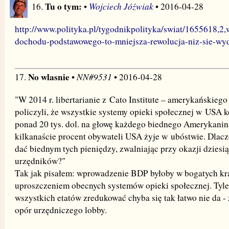
Tu o tym:
Wojciech Jóźwiak
16.
•
• 2016-04-28
http://www.polityka.pl/tygodnikpolityka/swiat/1655618,2
dochodu-podstawowego-to-mniejsza-rewolucja-niz-sie-wyd
No wlasnie
NN#9531
17.
•
• 2016-04-28
"W 2014 r. libertarianie z Cato Institute – amerykańskiego
policzyli, że wszystkie systemy opieki społecznej w USA k
ponad 20 tys. dol. na głowę każdego biednego Amerykanina 
kilkanaście procent obywateli USA żyje w ubóstwie. Dlacz
dać biednym tych pieniędzy, zwalniając przy okazji dziesią
urzędników?"
Tak jak pisałem: wprowadzenie BDP byłoby w bogatych kra
uproszczeniem obecnych systemów opieki społecznej. Tyle,
wszystkich etatów zredukować chyba się tak łatwo nie da - 
opór urzędniczego lobby.