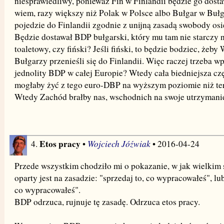
niesprawiedliwy, ponieważ Fin w Finlandii będzie go dostaw
wiem, razy większy niż Polak w Polsce albo Bułgar w Bułga
pojedzie do Finlandii zgodnie z unijną zasadą swobody osi
Będzie dostawał BDP bułgarski, który mu tam nie starczy n
toaletowy, czy fiński? Jeśli fiński, to będzie bodziec, ż
Bułgarzy przenieśli się do Finlandii. Więc raczej trzeba w
jednolity BDP w całej Europie? Wtedy cała biedniejsza cz
mogłaby żyć z tego euro-DBP na wyższym poziomie niż ter
Wtedy Zachód brałby nas, wschodnich na swoje utrzymani
Etos pracy
Wojciech Jóźwiak
4.
•
• 2016-04-24
Przede wszystkim chodziło mi o pokazanie, w jak wielkim 
oparty jest na zasadzie: "sprzedaj to, co wypracowałeś", lub
co wypracowałeś".
BDP odrzuca, rujnuje tę zasadę. Odrzuca etos pracy.