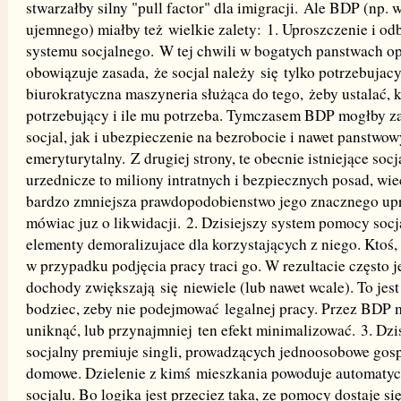
stwarzałby silny "pull factor" dla imigracji. Ale BDP (np. 
ujemnego) miałby też wielkie zalety: 1. Uproszczenie i o
systemu socjalnego. W tej chwili w bogatych panstwach o
obowiązuje zasada, że socjal należy się tylko potrzebujacym,
biurokratyczna maszyneria służąca do tego, żeby ustalać, k
potrzebujący i ile mu potrzeba. Tymczasem BDP mogłby z
socjal, jak i ubezpieczenie na bezrobocie i nawet panstwo
emeryturytalny. Z drugiej strony, te obecnie istniejące socj
urzednicze to miliony intratnych i bezpiecznych posad, wiec
bardzo zmniejsza prawdopodobienstwo jego znacznego upr
mówiac juz o likwidacji. 2. Dzisiejszy system pomocy socja
elementy demoralizujace dla korzystających z niego. Ktoś, 
w przypadku podjęcia pracy traci go. W rezultacie często je
dochody zwiększają się niewiele (lub nawet wcale). To jest
bodziec, zeby nie podejmować legalnej pracy. Przez BDP 
uniknąć, lub przynajmniej ten efekt minimalizować. 3. Dzi
socjalny premiuje singli, prowadzących jednoosobowe gos
domowe. Dzielenie z kimś mieszkania powoduje automatyc
socjalu. Bo logika jest przeciez taka, ze pomocy dostaje się 