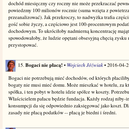
dochód miesięczny czy roczny nie może przekraczać pewn
powiedzmy 100 milionów rocznie (suma wzięta z powietrza,
przeanalizować). Jak przekroczy, to nadwyżka trafia częśc
gość sobie życzy, a częściowo jest 100-procentowym poda
dochodowym. To ukróciłoby nadmierną koncentrację mająt
spowodowałoby, że ludzie opętani obsesyjną chęcią zysku 
przystopować.
Bogaci nie płacą!
Wojciech Jóźwiak
15.
•
• 2016-04-2
Bogaci nie potrzebują mieć dochodów, od których płaciliby
bogaty nie musi mieć domu. Może mieszkać w hotelu, za kt
spółka, i ten pobyt w hotelu idzie spółce w koszty. Potrzeb
Właścicielem pałacu będzie fundacja. Każdy rodzaj niby-
konsumpcji da się odpowiednio zaksięgować jako koszt. Dl
zasady nie płacą podatków -- płacą je biedni i średni.