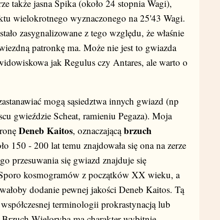
erze także jasna Spika (około 24 stopnia Wagi),
unktu wielokrotnego wyznaczonego na 25'43 Wagi.
stało zasygnalizowane z tego względu, że właśnie
wiezdną patronkę ma. Może nie jest to gwiazda
widowiskowa jak Regulus czy Antares, ale warto o
zastanawiać mogą sąsiedztwa innych gwiazd (np
jscu gwieździe Scheat, ramieniu Pegaza). Moja
Deneb Kaitos
brzuch
tronę
, oznaczającą
ło 150 - 200 lat temu znajdowała się ona na zerze
ego przesuwania się gwiazd znajduje się
a. Sporo kosmogramów z początków XX wieku, a
wałoby dodanie pewnej jakości Deneb Kaitos. Tą
spółczesnej terminologii prokrastynacją lub
Brzuch Wieloryba ma charakter wybitnie