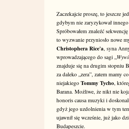
Zaczekajcie proszę, to jeszcze j
gdybym nie zaryzykował innego r
Spróbowałem znaleźć sekwencję d
to wyzwanie przyniosło nowe my
Christophera Rice'a
, syna Ann
wprowadzającego do sagi „
Wywi
znajduje się na drugim stopniu 
za daleko „zera”, zatem mamy co
Tommy Tycho
niejakiego
, któr
Barana. Możliwe, że nikt nie koj
honoris causa muzyki i doskonal
gdyż jego uzdolnienia w tym tem
ujawnił się wcześnie, już jako dz
Budapeszcie.