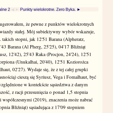
alne 2
◀ ►
Punkty wielokrotne. Zero Byka. ►
ugerowałem, że pewne z punktów wielokrotnych
gwiazdy stałej. Mój subiektywny wybór wskazuje,
takich stopni, jak 12'51 Barana (Alpheratz,
'43 Barana (Al Pherg, 25'25), 04'17 Bliźniąt
usz, 12'42), 25'43 Raka (Procjon, 24'24), 12'51
orpiona (Unukalhai, 20'40), 12'51 Koziorożca
aut, 02'27). Wydaje się, że z tej całej grupki
snością) cieszą się Syriusz, Vega i Fomalhaut, być
zględnione w kontekście sąsiedztwa z danym
szość, z racji przesunięcia o ponad 1,5 stopnia
 współczesnymi (2019), znaczenia może nabrać
opnia Bliźniąt) sąsiadująca z 17'09 stopniem