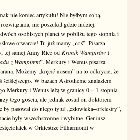
ednak nie koniec artykułu! Nie byłbym sobą,
ozwiązania, nie poszukał gdzie indziej.
wóch osobistych planet w pobliżu tego stopnia i
ślowe otwarcie! Tu już mamy „coś”. Pisarza
y, tej samej Anny Rice od
Kronik Wampirów
i
adu z Wampirem
”. Merkury i Wenus pisarza
Barana. Możemy „kręcić nosem” na to odkrycie, że
ś ściślejszego. W bazach Astrotheme znalazłem
ego Merkury i Wenus leżą w granicy 0 – 1 stopnia
arzy tego gościa, ale jednak został on doktorem
e by pasował do niego tytuł „człowieka–orkiestry”,
acie były wszechstronne i wybitne. Geniusz
iesięciolatek w Orkiestrze Filharmonii w