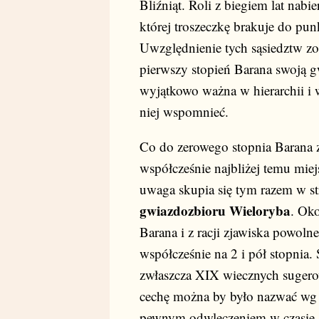
Bliźniąt. Roli z biegiem lat nabi
której troszeczkę brakuje do p
Uwzględnienie tych sąsiedztw zo
pierwszy stopień Barana swoją g
wyjątkowo ważna w hierarchii i 
niej wspomnieć.
Co do zerowego stopnia Barana 
współcześnie najbliżej temu mie
uwaga skupia się tym razem w s
gwiazdozbioru Wieloryba
. Oko
Barana i z racji zjawiska powoln
współcześnie na 2 i pół stopni
zwłaszcza XIX wiecznych sugero
cechę można by było nazwać wg w
pewnym odwleczeniem w czasie. 