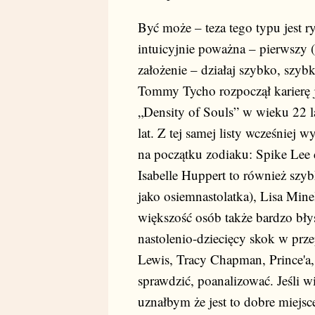
Być może – teza tego typu jest r
intuicyjnie poważna – pierwszy 
założenie – działaj szybko, szyb
Tommy Tycho rozpoczął karierę j
„Density of Souls” w wieku 22 l
lat. Z tej samej listy wcześnie
na początku zodiaku: Spike Lee d
Isabelle Huppert to również szybk
jako osiemnastolatka), Lisa Mine
większość osób także bardzo błys
nastolenio-dziecięcy skok w prze
Lewis, Tracy Chapman, Prince'a, 
sprawdzić, poanalizować. Jeśli 
uznałbym że jest to dobre miejs