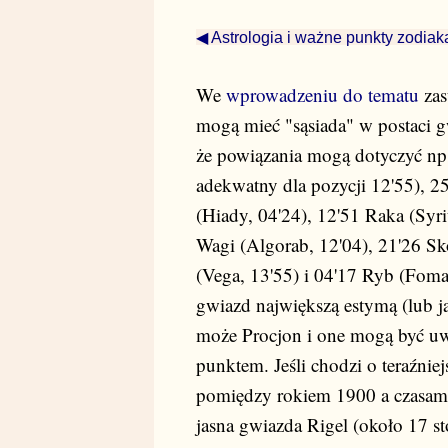
◀ Astrologia i ważne punkty zodiak
We
wprowadzeniu do tematu
zas
mogą mieć "sąsiada" w postaci 
że powiązania mogą dotyczyć np. 
adekwatny dla pozycji 12'55), 25
(Hiady, 04'24), 12'51 Raka (Syri
Wagi (Algorab, 12'04), 21'26 Sk
(Vega, 13'55) i 04'17 Ryb (Fomalh
gwiazd największą estymą (lub ja
może Procjon i one mogą być uw
punktem. Jeśli chodzi o teraźniej
pomiędzy rokiem 1900 a czasami
jasna gwiazda Rigel (około 17 st