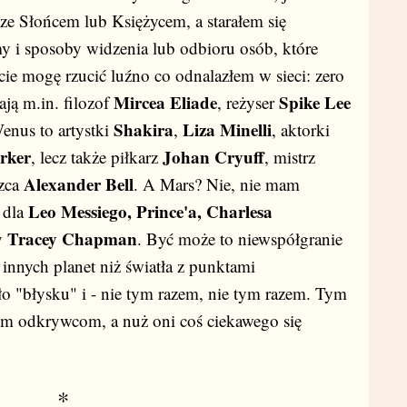
ze Słońcem lub Księżycem, a starałem się
i sposoby widzenia lub odbioru osób, które
cie mogę rzucić luźno co odnalazłem w sieci: zero
Mircea Eliade
Spike Lee
ją m.in. filozof
, reżyser
Shakira
Liza Minelli
Wenus to artystki
,
, aktorki
rker
Johan Cryuff
, lecz także piłkarz
, mistrz
Alexander Bell
zca
. A Mars? Nie, nie mam
Leo Messiego, Prince'a, Charlesa
 dla
Tracey Chapman
y
. Być może to niewspółgranie
 innych planet niż światła z punktami
o "błysku" i - nie tym razem, nie tym razem. Tym
ym odkrywcom, a nuż oni coś ciekawego się
*