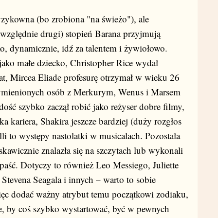
yzykowna (bo zrobiona "na świeżo"), ale
(względnie drugi) stopień Barana przyjmują
ko, dynamicznie, idź za talentem i żywiołowo.
ako małe dziecko, Christopher Rice wydał
at, Mircea Eliade profesurę otrzymał w wieku 26
j wymienionych osób z Merkurym, Wenus i Marsem
ość szybko zaczął robić jako reżyser dobre filmy,
a kariera, Shakira jeszcze bardziej (duży rozgłos
lli to występy nastolatki w musicalach. Pozostała
kawicznie znalazła się na szczytach lub wykonali
paść. Dotyczy to również Leo Messiego, Juliette
Stevena Seagala i innych – warto to sobie
więc dodać ważny atrybut temu początkowi zodiaku,
ce, by coś szybko wystartować, być w pewnych