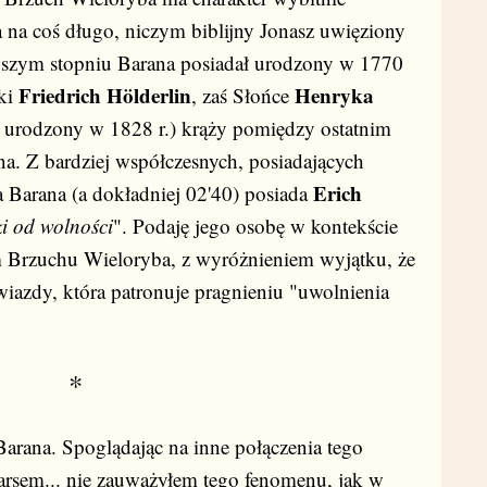
ka na coś długo, niczym biblijny Jonasz uwięziony
wszym stopniu Barana posiadał urodzony w 1770
Friedrich Hölderlin
Henryka
cki
, zaś Słońce
 urodzony w 1828 r.) krąży pomiędzy ostatnim
a. Z bardziej współczesnych, posiadających
Erich
 Barana (a dokładniej 02'40) posiada
i od wolności
". Podaję jego osobę w kontekście
 Brzuchu Wieloryba, z wyróżnieniem wyjątku, że
wiazdy, która patronuje pragnieniu "uwolnienia
*
arana. Spoglądając na inne połączenia tego
rsem... nie zauważyłem tego fenomenu, jak w