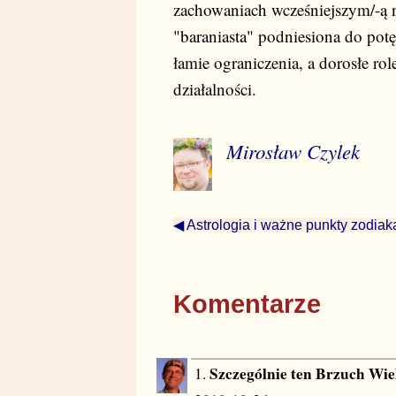
zachowaniach wcześniejszym/-ą n
"baraniasta" podniesiona do pot
łamie ograniczenia, a dorosłe ro
działalności.
Mirosław Czylek
◀ Astrologia i ważne punkty zodiak
Komentarze
Szczególnie ten Brzuch Wi
1.