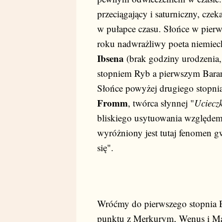
przeciągający i saturniczny, cze
w pułapce czasu. Słońce w pier
roku nadwrażliwy poeta niemie
Ibsena
(brak godziny urodzenia,
stopniem Ryb a pierwszym Baran
Słońce powyżej drugiego stopnia
Fromm
, twórca słynnej "
Ucieczk
bliskiego usytuowania względem
wyróżniony jest tutaj fenomen g
się".
Wróćmy do pierwszego stopnia B
punktu z Merkurym, Wenus i Ma