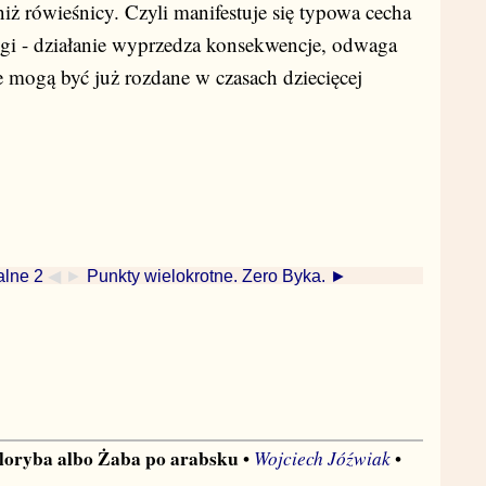
iż rówieśnicy. Czyli manifestuje się typowa cecha
ęgi - działanie wyprzedza konsekwencje, odwaga
le mogą być już rozdane w czasach dziecięcej
alne 2
◀ ►
Punkty wielokrotne. Zero Byka. ►
eloryba albo Żaba po arabsku
Wojciech Jóźwiak
•
•