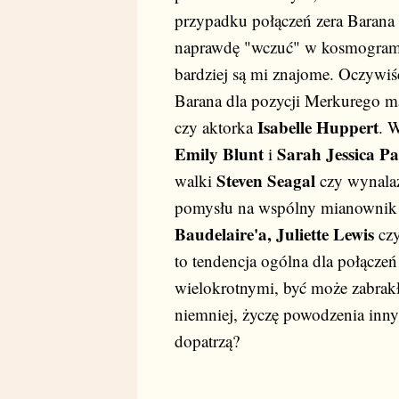
przypadku połączeń zera Barana 
naprawdę "wczuć" w kosmogramy 
bardziej są mi znajome. Oczywiś
Barana dla pozycji Merkurego ma
Isabelle Huppert
czy aktorka
. 
Emily Blunt
Sarah Jessica Pa
i
Steven Seagal
walki
czy wynala
pomysłu na wspólny mianownik
Baudelaire'a, Juliette Lewis
cz
to tendencja ogólna dla połączeń
wielokrotnymi, być może zabrakł
niemniej, życzę powodzenia inn
dopatrzą?