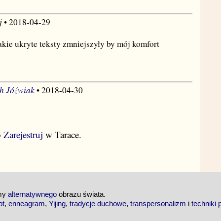
j
• 2018-04-29
kie ukryte teksty zmniejszyły by mój komfort
h Jóźwiak
• 2018-04-30
b
Zarejestruj
w Tarace.
emy
alternatywnego
obrazu świata.
ot
,
enneagram
,
Yijing
,
tradycje duchowe
,
transpersonalizm
i
techniki 