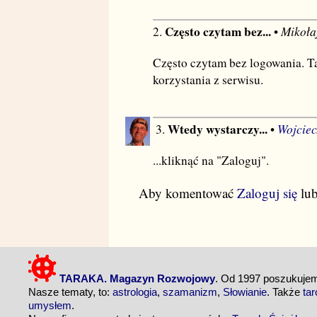
Często czytam bez...
Mikoła
2.
•
Często czytam bez logowania. Ta
korzystania z serwisu.
Wtedy wystarczy...
Wojciec
3.
•
...kliknąć na "Zaloguj".
Aby komentować
Zaloguj się
lu
TARAKA. Magazyn Rozwojowy
. Od 1997 poszukuj
Nasze tematy, to:
astrologia
,
szamanizm
,
Słowianie
. Także
tar
umysłem
.