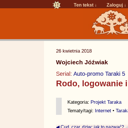
Ten tekst ↓
Zaloguj
↓
26 kwietnia 2018
Wojciech Jóźwiak
Serial:
Auto-promo Taraki 5
Rodo, logowanie i
Kategoria:
Projekt Taraka
Tematy/tagi:
Internet
•
Tarak
◀ Cud, czar, dziw: jak to nazwać?