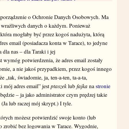
ozporządzenie o Ochronie Danych Osobowych. Ma
eci wrażliwych danych o każdym. Ponieważ
 która mogłaby być przez kogoś nadużyta, którą
dres email (posiadacza konta w Tarace), to jedyne
dla nas – dla Taraki i jej
 wymóg potwierdzenia, że adres email zostały
domie, a nie jakoś przypadkiem, przez kogoś innego
 „tak, świadomie, ja, ten-a-ten, ta-a-ta,
 mój adres email” jest
ptaszek
lub
fajka
na
stronie
e będzie – ja jako administrator czym prędzej takie
a lub raczej mój skrypt.) I tyle.
których możesz potwierdzić swoje konto (lub
 to zrobić bez logowania w Tarace. Wygodnie,