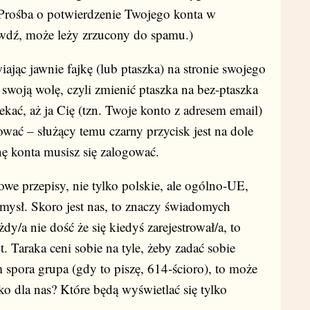
 „Prośba o potwierdzenie Twojego konta w
rawdź, może leży zrzucony do spamu.)
iając jawnie fajkę (lub ptaszka) na stronie swojego
swoją wolę, czyli zmienić ptaszka na bez-ptaszka
ekać, aż ja Cię (tzn. Twoje konto z adresem email)
wać – służący temu czarny przycisk jest na dole
nę konta musisz się zalogować.
e przepisy, nie tylko polskie, ale ogólno-UE,
ysł. Skoro jest nas, to znaczy świadomych
dy/a nie dość że się kiedyś zarejestrował/a, to
. Taraka ceni sobie na tyle, żeby zadać sobie
em spora grupa (gdy to piszę, 614-ścioro), to może
lko dla nas? Które będą wyświetlać się tylko