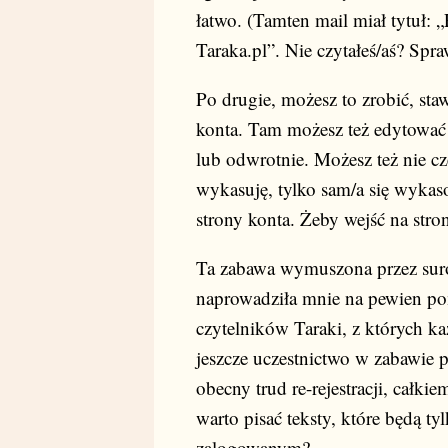
łatwo. (Tamten mail miał tytuł:
Taraka.pl”. Nie czytałeś/aś? Sp
Po drugie, możesz to zrobić, staw
konta. Tam możesz też edytować 
lub odwrotnie. Możesz też nie cz
wykasuję, tylko sam/a się wykaso
strony konta. Żeby wejść na stro
Ta zabawa wymuszona przez surow
naprowadziła mnie na pewien pom
czytelników Taraki, z których każ
jeszcze uczestnictwo w zabawie pt
obecny trud re-rejestracji, całki
warto pisać teksty, które będą ty
zalogowanym?