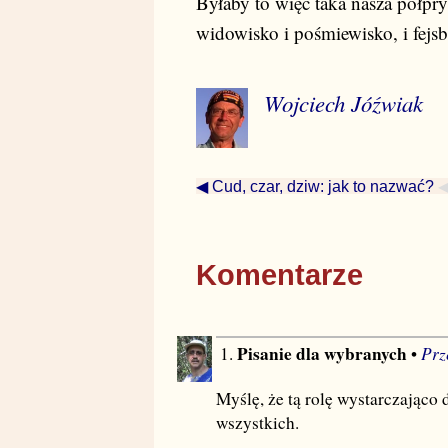
Byłaby to więc taka nasza półpr
widowisko i pośmiewisko, i fej
Wojciech Jóźwiak
◀ Cud, czar, dziw: jak to nazwać?
Komentarze
Pisanie dla wybranych
Prz
1.
•
Myślę, że tą rolę wystarczająco d
wszystkich.