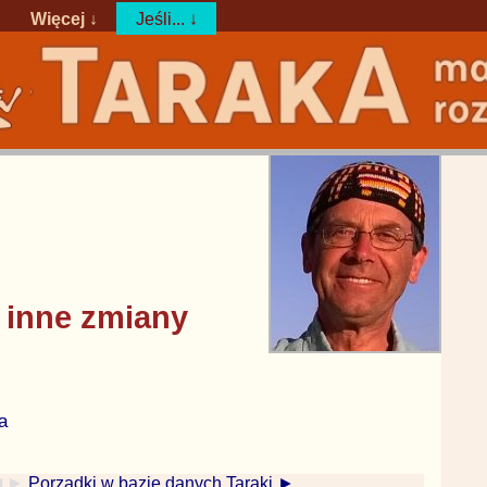
Więcej ↓
Jeśli... ↓
 inne zmiany
a
◀ ►
Porządki w bazie danych Taraki ►