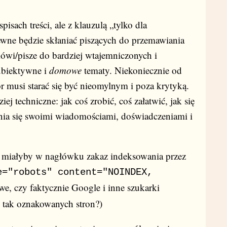
isach treści, ale z klauzulą „tylko dla
wne będzie skłaniać piszących do przemawiania
 mówi/pisze do bardziej wtajemniczonych i
subiektywne i
domowe
tematy. Niekoniecznie od
r musi starać się być nieomylnym i poza krytyką.
iej techniczne: jak coś zrobić, coś załatwić, jak się
enia się swoimi wiadomościami, doświadczeniami i
” miałyby w nagłówku zakaz indeksowania przez
e="robots" content="NOINDEX,
awe, czy faktycznie Google i inne szukarki
ć tak oznakowanych stron?)