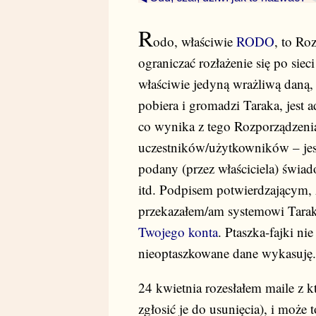
R
odo, właściwie
RODO
, to R
ograniczać rozłażenie się po si
właściwie jedyną wrażliwą daną,
pobiera i gromadzi Taraka, jest a
co wynika z tego Rozporządzenia 
uczestników/użytkowników – jest
podany (przez właściciela) świa
itd. Podpisem potwierdzającym, że
przekazałem/am systemowi Taraki
Twojego konta
. Ptaszka-fajki ni
nieoptaszkowane dane wykasuję. (J
24 kwietnia rozesłałem maile z 
zgłosić je do usunięcia), i może