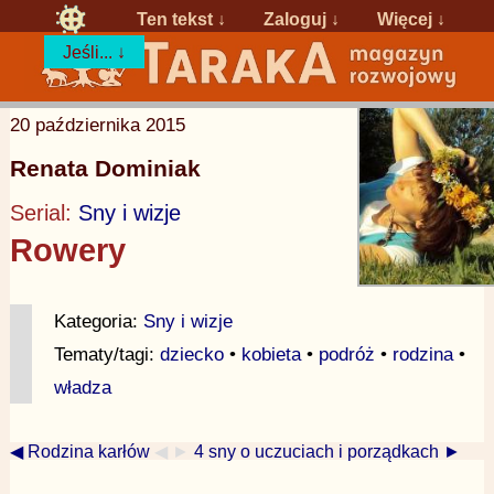
Ten tekst ↓
Zaloguj
↓
Więcej ↓
Jeśli... ↓
20 października 2015
Renata Dominiak
Serial:
Sny i wizje
Rowery
Kategoria:
Sny i wizje
Tematy/tagi:
dziecko
•
kobieta
•
podróż
•
rodzina
•
władza
◀ Rodzina karłów
◀ ►
4 sny o uczuciach i porządkach ►