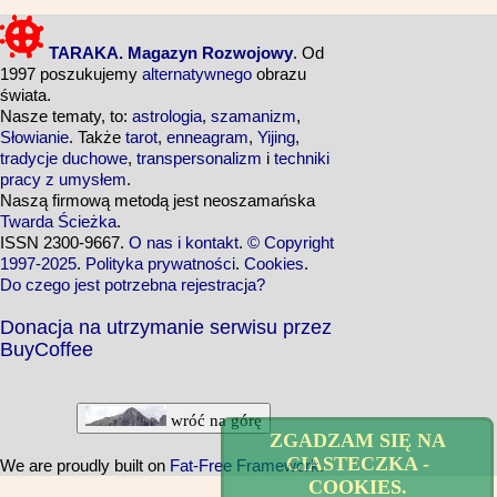
TARAKA. Magazyn Rozwojowy
. Od
1997 poszukujemy
alternatywnego
obrazu
świata.
Nasze tematy, to:
astrologia
,
szamanizm
,
Słowianie
. Także
tarot
,
enneagram
,
Yijing
,
tradycje duchowe
,
transpersonalizm
i
techniki
pracy z umysłem
.
Naszą firmową metodą jest neoszamańska
Twarda Ścieżka
.
ISSN 2300-9667.
O nas i kontakt
.
© Copyright
1997-2025
.
Polityka prywatności
.
Cookies
.
Do czego jest potrzebna rejestracja?
Donacja na utrzymanie serwisu przez
BuyCoffee
wróć na górę
ZGADZAM SIĘ NA
CIASTECZKA -
We are proudly built on
Fat-Free Framework
.
COOKIES.