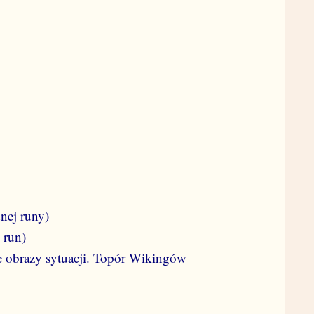
nej runy)
 run)
e obrazy sytuacji. Topór Wikingów