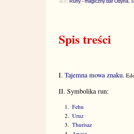
◀ ►
Runy - magiczny dar Odyna.
Spis treści
I.
Tajemna mowa znaku
.
Edd
II. Symbolika run:
Fehu
Uruz
Thurisaz
Ansuz