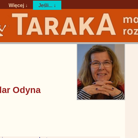
Więcej ↓
Jeśli... ↓
dar Odyna