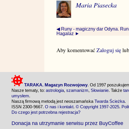
Maria Piasecka
◀ Runy - magiczny dar Odyna. Run
Hagalaz ►
Aby komentować
Zaloguj się
lu
TARAKA. Magazyn Rozwojowy
. Od 1997 poszukuj
Nasze tematy, to:
astrologia
,
szamanizm
,
Słowianie
. Także
tar
umysłem
.
Naszą firmową metodą jest neoszamańska
Twarda Ścieżka
.
ISSN 2300-9667.
O nas i kontakt
.
© Copyright 1997-2025
.
Pol
Do czego jest potrzebna rejestracja?
Donacja na utrzymanie serwisu przez BuyCoffee