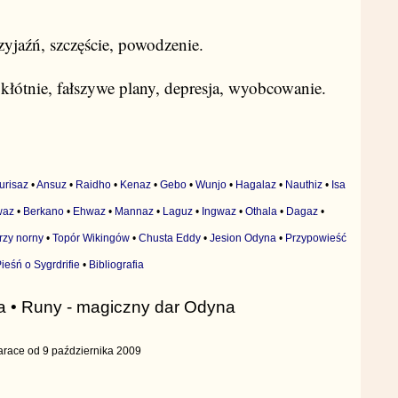
zyjaźń, szczęście, powodzenie.
 kłótnie, fałszywe plany, depresja, wyobcowanie.
urisaz
•
Ansuz
•
Raidho
•
Kenaz
•
Gebo
•
Wunjo
•
Hagalaz
•
Nauthiz
•
Isa
waz
•
Berkano
•
Ehwaz
•
Mannaz
•
Laguz
•
Ingwaz
•
Othala
•
Dagaz
•
rzy norny
•
Topór Wikingów
•
Chusta Eddy
•
Jesion Odyna
•
Przypowieść
ieśń o Sygrdrifie
•
Bibliografia
a • Runy - magiczny dar Odyna
arace od 9 października 2009