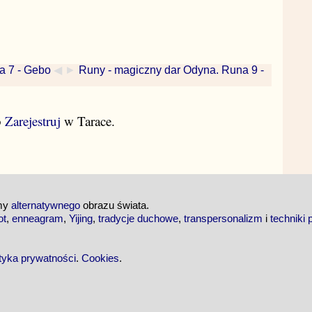
a 7 - Gebo
◀ ►
Runy - magiczny dar Odyna. Runa 9 -
b
Zarejestruj
w Tarace.
emy
alternatywnego
obrazu świata.
ot
,
enneagram
,
Yijing
,
tradycje duchowe
,
transpersonalizm
i
techniki 
ityka prywatności
.
Cookies
.