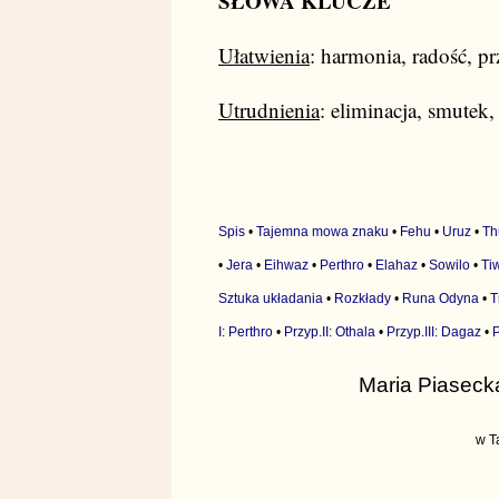
SŁOWA KLUCZE
Ułatwienia
: harmonia, radość, pr
Utrudnienia
: eliminacja, smutek,
Spis
•
Tajemna mowa znaku
•
Fehu
•
Uruz
•
Th
•
Jera
•
Eihwaz
•
Perthro
•
Elahaz
•
Sowilo
•
Ti
Sztuka układania
•
Rozkłady
•
Runa Odyna
•
T
I: Perthro
•
Przyp.II: Othala
•
Przyp.III: Dagaz
•
P
Maria Piaseck
w T