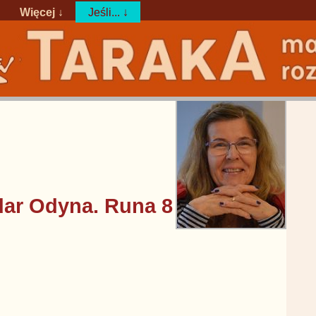
Więcej ↓
Jeśli... ↓
dar Odyna. Runa 8