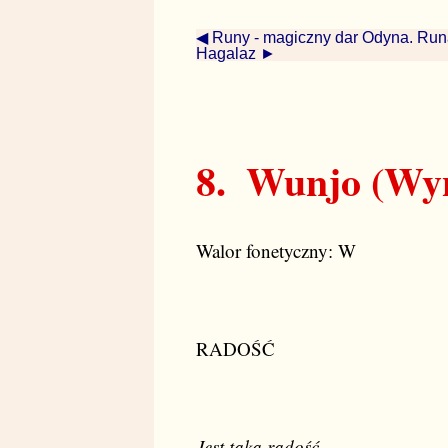
◀ Runy - magiczny dar Odyna. Run
Hagalaz ►
8.
Wunjo (Wyn
Walor fonetyczny: W
RADOŚĆ
Jest taka radość