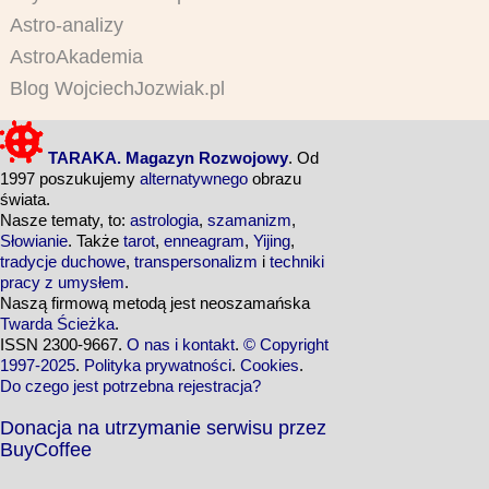
Astro-analizy
AstroAkademia
Blog WojciechJozwiak.pl
TARAKA. Magazyn Rozwojowy
. Od
1997 poszukujemy
alternatywnego
obrazu
świata.
Nasze tematy, to:
astrologia
,
szamanizm
,
Słowianie
. Także
tarot
,
enneagram
,
Yijing
,
tradycje duchowe
,
transpersonalizm
i
techniki
pracy z umysłem
.
Naszą firmową metodą jest neoszamańska
Twarda Ścieżka
.
ISSN 2300-9667.
O nas i kontakt
.
© Copyright
1997-2025
.
Polityka prywatności
.
Cookies
.
Do czego jest potrzebna rejestracja?
Donacja na utrzymanie serwisu przez
BuyCoffee