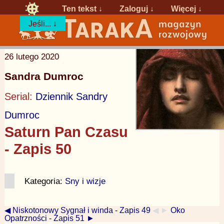
Ten tekst ↓
Zaloguj
↓
Więcej ↓
Jeśli... ↓
26 lutego 2020
Sandra Dumroc
Serial:
Dziennik Sandry
Dumroc
Saturn Pan Czasu
- Zapis 50
Kategoria:
Sny i wizje
◀ Niskotonowy Sygnał i winda - Zapis 49
◀ ►
Oko
Opatrzności - Zapis 51 ►