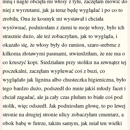
mną i nagle obcięła mi włosy z tylu, zaczęłam mówić do
niej z wyrzutami, jak ja teraz będę wyglądać i po co to
zrobiła, Ona że kosmyk mi wystawał i chciała
wyrównać, podniosłam z ziemi te moje włosy, było ich
strasznie dużo, ale też zobaczyłam, jak to wygląda, i
okazało się, że włosy były do ramion, szaro-srebrne z
kilkoma złotawymi pasmami, stwierdziłam, że nie ma o
co kruszyć kopi. Siedziałam przy stoliku na zewnątrz tej
poczekalni, zaczęłam wypluwać coś z buzi, co
wyglądało jak lignina albo chusteczka higieniczna, było
tego bardzo dużo, podszedł do mnie jakiś młody facet i
chciał zagadać, ale ja cały czas plułam to białe coś pod
stolik, więc odszedł. Jak podniosłam głowę, to po lewej
stronie na drugiej stronie ulicy zobaczyłam cmentarz, a
obok babę w futrze, takim samym, jak miał ten wielki