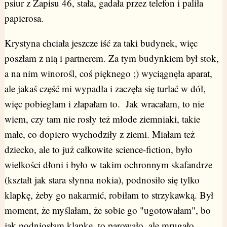
psiur z Zapisu 46, stała, gadała przez telefon i paliła
papierosa.
Krystyna chciała jeszcze iść za taki budynek, więc
poszłam z nią i partnerem. Za tym budynkiem był stok,
a na nim winorośl, coś pięknego ;) wyciągnęła aparat,
ale jakaś część mi wypadła i zaczęła się turlać w dół,
więc pobiegłam i złapałam to. Jak wracałam, to nie
wiem, czy tam nie rosły też młode ziemniaki, takie
małe, co dopiero wychodziły z ziemi. Miałam też
dziecko, ale to już całkowite science-fiction, było
wielkości dłoni i było w takim ochronnym skafandrze
(kształt jak stara słynna nokia), podnosiło się tylko
klapkę, żeby go nakarmić, robiłam to strzykawką. Był
moment, że myślałam, że sobie go "ugotowałam", bo
jak podniosłam klapkę, to parowało, ale mrugało