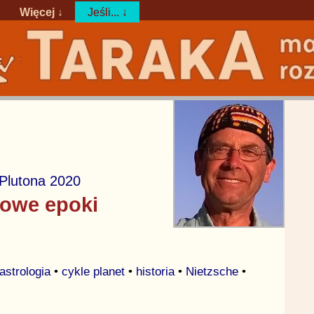
Więcej ↓
Jeśli... ↓
 Plutona 2020
owe epoki
astrologia
•
cykle planet
•
historia
•
Nietzsche
•