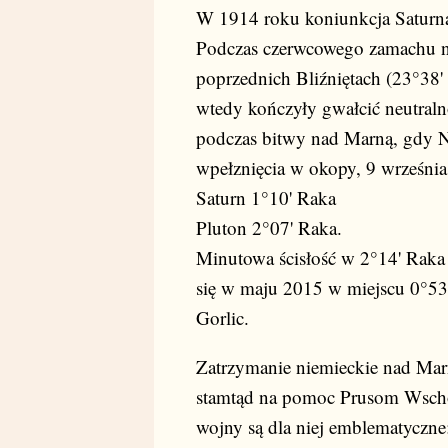
W 1914 roku koniunkcja Saturna
Podczas czerwcowego zamachu na
poprzednich Bliźniętach (23°38' 
wtedy kończyły gwałcić neutralno
podczas bitwy nad Marną, gdy N
wpełznięcia w okopy, 9 września
Saturn 1°10' Raka
Pluton 2°07' Raka.
Minutowa ścisłość w 2°14' Raka 
się w maju 2015 w miejscu 0°53'
Gorlic.
Zatrzymanie niemieckie nad Marn
stamtąd na pomoc Prusom Wscho
wojny są dla niej emblematyczne