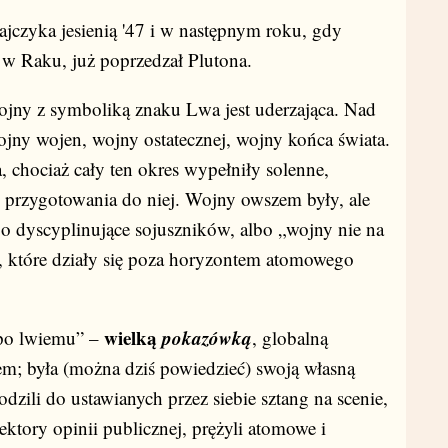
ajczyka jesienią '47 i w następnym roku, gdy
e w Raku, już poprzedzał Plutona.
jny z symboliką znaku Lwa jest uderzająca. Nad
ny wojen, wojny ostatecznej, wojny końca świata.
 chociaż cały ten okres wypełniły solenne,
ł przygotowania do niej. Wojny owszem były, ale
bo dyscyplinujące sojuszników, albo „wojny nie na
e, które działy się poza horyzontem atomowego
wielką
pokazówką
„po lwiemu” –
, globalną
jem; była (można dziś powiedzieć) swoją własną
zili do ustawianych przez siebie sztang na scenie,
lektory opinii publicznej, prężyli atomowe i