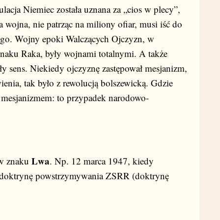
tulacja Niemiec została uznana za „cios w plecy”,
 wojna, nie patrząc na miliony ofiar, musi iść do
iego. Wojny epoki Walczących Ojczyzn, w
naku Raka, były wojnami totalnymi. A także
ały sens. Niekiedy ojczyznę zastępował mesjanizm,
wienia, tak było z rewolucją bolszewicką. Gdzie
ę z mesjanizmem: to przypadek narodowo-
Lwa
 w znaku
. Np. 12 marca 1947, kiedy
ą doktrynę powstrzymywania ZSRR (doktrynę