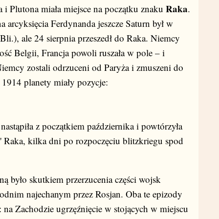
Raka
 i Plutona miała miejsce na początku znaku
.
 arcyksięcia Ferdynanda jeszcze Saturn był w
Bli.), ale 24 sierpnia przeszedł do Raka. Niemcy
ść Belgii, Francja powoli ruszała w pole – i
iemcy zostali odrzuceni od Paryża i zmuszeni do
 1914 planety miały pozycje:
nastąpiła z początkiem października i powtórzyła
 Raka, kilka dni po rozpoczęciu blitzkriegu spod
ą było skutkiem przerzucenia części wojsk
dnim najechanym przez Rosjan. Oba te epizody
: na Zachodzie ugrzęźnięcie w stojących w miejscu