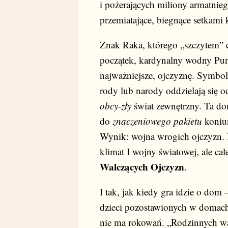
i pożerających miliony armatnie
przemiatające, biegnące setkami
Znak Raka, którego „szczytem” c
początek, kardynalny wodny Punk
najważniejsze, ojczyznę. Symboli
rody lub narody oddzielają się o
obcy-zły
świat zewnętrzny. Ta d
do
znaczeniowego pakietu
koniun
Wynik: wojna wrogich ojczyzn. I 
klimat I wojny światowej, ale c
Walczących Ojczyzn
.
I tak, jak kiedy gra idzie o dom 
dzieci pozostawionych w domach
nie ma rokowań. „Rodzinnych wart