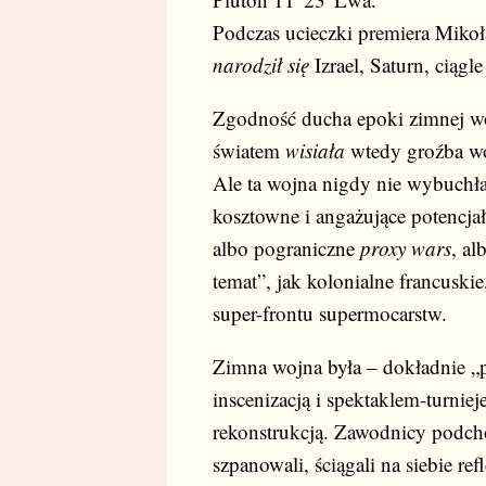
Podczas ucieczki premiera Mikoł
narodził się
Izrael, Saturn, ciągl
Zgodność ducha epoki zimnej wo
światem
wisiała
wtedy groźba woj
Ale ta wojna nigdy nie wybuchła,
kosztowne i angażujące potencja
albo pograniczne
proxy wars
, al
temat”, jak kolonialne francuski
super-frontu supermocarstw.
Zimna wojna była – dokładnie 
inscenizacją i spektaklem-turnie
rekonstrukcją. Zawodnicy podchod
szpanowali, ściągali na siebie ref