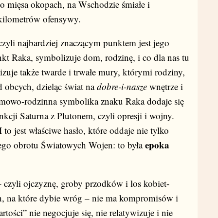
go mięsa okopach, na Wschodzie śmiałe i
 kilometrów ofensywy.
zyli najbardziej znaczącym punktem jest jego
t Raka, symbolizuje dom, rodzinę, i co dla nas tu
zuje także twarde i trwałe mury, którymi rodziny,
d obcych, dzieląc świat na
dobre-i-nasze
wnętrze i
omowo-rodzinna symbolika znaku Raka dodaje się
kcji Saturna z Plutonem, czyli opresji i wojny.
to jest właściwe hasło, które oddaje nie tylko
epoka
ałego obrotu Światowych Wojen: to była
– czyli ojczyznę, groby przodków i los kobiet-
, na które dybie wróg – nie ma kompromisów i
ości” nie negocjuje się, nie relatywizuje i nie