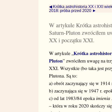
◀ Krótka astrohistoria XX i XXI wie
2018: próba przed 2020 ►
W artykule Krótka astrohis
Saturn-Pluton zwróciłem uw
XX i początku XXI.
Krótka astrohistor
W artykule „
Pluton
” zwróciłem uwagę na trz
XXI. Wszystkie (bo taka jest przy
Plutona. Są to:
a) obrót zaczynający się w 1914 
b) zaczynająca się w 1947 r. ep
c) od lat 1983/84 epoka
imienia
– która w roku 2020 skończy się 