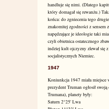
handluje się nimi. (Dlatego kapi
który domagał się rewanżu.) Taka
końca: do zgniecenia tego drug
znakomitej zgodności z sensem z
napędzające je ideologie taki mi
czyli obietnica ostatecznego zba
indziej kult ojczyzny zlewał si
socjalistycznych Niemiec.
1947
Koniunkcja 1947 miała miejsce
prezydent Truman ogłosił swoj
Trumana), planety były:
Saturn 2°25' Lwa
Pluton 11°23' Lwa.