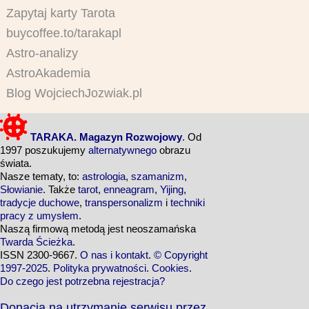
Zapytaj karty Tarota
buycoffee.to/tarakapl
Astro-analizy
AstroAkademia
Blog WojciechJozwiak.pl
TARAKA. Magazyn Rozwojowy
. Od
1997 poszukujemy
alternatywnego
obrazu
świata.
Nasze tematy, to:
astrologia
,
szamanizm
,
Słowianie
. Także
tarot
,
enneagram
,
Yijing
,
tradycje duchowe
,
transpersonalizm
i
techniki
pracy z umysłem
.
Naszą firmową metodą jest neoszamańska
Twarda Ścieżka
.
ISSN 2300-9667.
O nas i kontakt
.
© Copyright
1997-2025
.
Polityka prywatności
.
Cookies
.
Do czego jest potrzebna rejestracja?
Donacja na utrzymanie serwisu przez