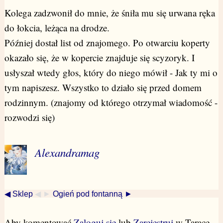
Kolega zadzwonił do mnie, że śniła mu się urwana ręka
do łokcia, leżąca na drodze.
Później dostał list od znajomego. Po otwarciu koperty
okazało się, że w kopercie znajduje się scyzoryk. I
usłyszał wtedy głos, który do niego mówił - Jak ty mi o
tym napiszesz. Wszystko to działo się przed domem
rodzinnym. (znajomy od którego otrzymał wiadomość -
rozwodzi się)
Alexandramag
◀ Sklep
◀ ►
Ogień pod fontanną ►
Aby komentować
Zaloguj się
lub
Zarejestruj
w Tarace.