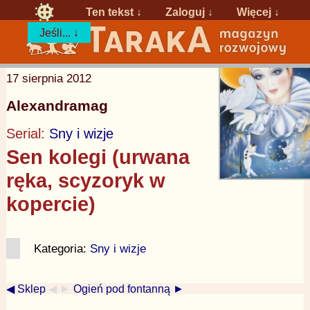
Ten tekst ↓
Zaloguj
↓
Więcej ↓
Jeśli... ↓
17 sierpnia 2012
Alexandramag
Serial:
Sny i wizje
Sen kolegi (urwana
ręka, scyzoryk w
kopercie)
Kategoria:
Sny i wizje
◀ Sklep
◀ ►
Ogień pod fontanną ►