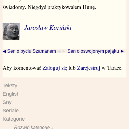
świadomy. Niegdyś praktykowałem Hunę.
Jarosław Koziński
◀ Sen o byciu Szamanem
◀ ►
Sen o oswojonym pająku ►
Aby komentować
Zaloguj się
lub
Zarejestruj
w Tarace.
Teksty
English
Sny
Seriale
Kategorie
Rozwiń kategorie ↓