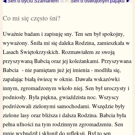
◀ Sen o byciu Szamanem
◀ ►
Sen o oswojonym pająku ►
Co mi się często śni?
Uważnie badam i zapisuję sny. Ten sen był spokojny,
wyważony. Śniła mi się daleka Rodzina, zamieszkała w
Lasach Świętokrzyskich. Rozmawiałem ze swoją
przyszywaną Babcią oraz jej koleżankami. Przyszywana
Babcia - nie pamiętam już jej imienia - modliła się,
zapalając białą świecę w oknie. Dawała wskazówki
innym, zgromadzonym wkoło niej. Sen był uroczysty i
podniosły. Była piękna, gwiaździsta noc. Wszyscy
podróżowali zielonymi samochodami. Wszędzie były
zielone lasy oraz bliższa i dalsza Rodzina. Babcia była
pełna ufności na tym rodzinnym zgromadzeniu. Sen
mnie wybudził i skłonił do refleksji. Był to sen