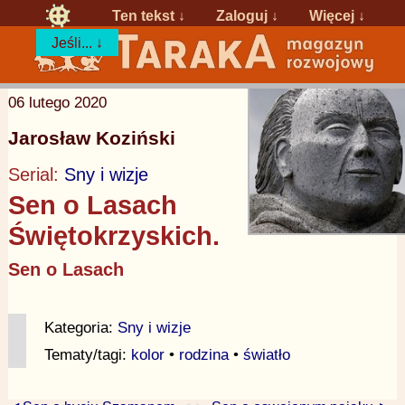
Ten tekst ↓
Zaloguj
↓
Więcej ↓
Jeśli... ↓
06 lutego 2020
Jarosław Koziński
Serial:
Sny i wizje
Sen o Lasach
Świętokrzyskich.
Sen o Lasach
Kategoria:
Sny i wizje
Tematy/tagi:
kolor
•
rodzina
•
światło