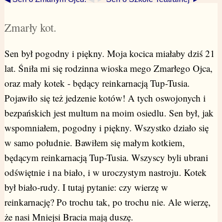
Zmarły kot.
Sen był pogodny i piękny. Moja kocica miałaby dziś 21
lat. Śniła mi się rodzinna wioska mego Zmarłego Ojca,
oraz mały kotek - będący reinkarnacją Tup-Tusia.
Pojawiło się też jedzenie kotów! A tych oswojonych i
bezpańskich jest multum na moim osiedlu. Sen był, jak
wspomniałem, pogodny i piękny. Wszystko działo się
w samo południe. Bawiłem się małym kotkiem,
będącym reinkarnacją Tup-Tusia. Wszyscy byli ubrani
odświętnie i na biało, i w uroczystym nastroju. Kotek
był biało-rudy. I tutaj pytanie: czy wierzę w
reinkarnację? Po trochu tak, po trochu nie. Ale wierzę,
że nasi Mniejsi Bracia mają duszę.