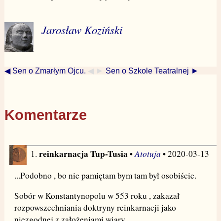
Jarosław Koziński
◀ Sen o Zmarłym Ojcu.
◀ ►
Sen o Szkole Teatralnej ►
Komentarze
reinkarnacja Tup-Tusia
Atotuja
1.
•
• 2020-03-13
...Podobno , bo nie pamiętam bym tam był osobiście.
Sobór w Konstantynopolu w 553 roku , zakazał
rozpowszechniania doktryny reinkarnacji jako
niezgodnej z założeniami wiary…