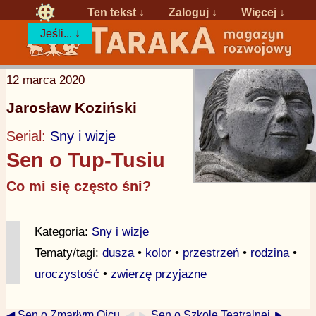
Ten tekst ↓
Zaloguj
↓
Więcej ↓
Jeśli... ↓
12 marca 2020
Jarosław Koziński
Serial:
Sny i wizje
Sen o Tup-Tusiu
Co mi się często śni?
Kategoria:
Sny i wizje
Tematy/tagi:
dusza
•
kolor
•
przestrzeń
•
rodzina
•
uroczystość
•
zwierzę przyjazne
◀ Sen o Zmarłym Ojcu.
◀ ►
Sen o Szkole Teatralnej ►