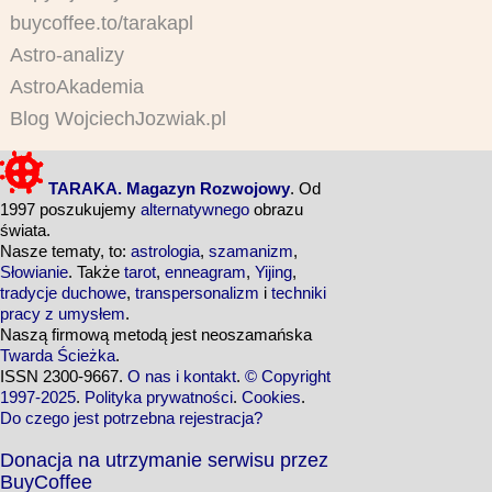
buycoffee.to/tarakapl
Astro-analizy
AstroAkademia
Blog WojciechJozwiak.pl
TARAKA. Magazyn Rozwojowy
. Od
1997 poszukujemy
alternatywnego
obrazu
świata.
Nasze tematy, to:
astrologia
,
szamanizm
,
Słowianie
. Także
tarot
,
enneagram
,
Yijing
,
tradycje duchowe
,
transpersonalizm
i
techniki
pracy z umysłem
.
Naszą firmową metodą jest neoszamańska
Twarda Ścieżka
.
ISSN 2300-9667.
O nas i kontakt
.
© Copyright
1997-2025
.
Polityka prywatności
.
Cookies
.
Do czego jest potrzebna rejestracja?
Donacja na utrzymanie serwisu przez
BuyCoffee