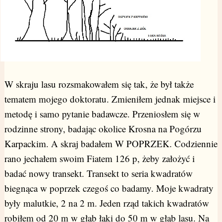
W skraju lasu rozsmakowałem się tak, że był także
tematem mojego doktoratu. Zmieniłem jednak miejsce i
metodę i samo pytanie badawcze. Przeniosłem się w
rodzinne strony, badając okolice Krosna na Pogórzu
Karpackim. A skraj badałem W POPRZEK. Codziennie
rano jechałem swoim Fiatem 126 p, żeby założyć i
badać nowy transekt. Transekt to seria kwadratów
biegnąca w poprzek czegoś co badamy. Moje kwadraty
były malutkie, 2 na 2 m. Jeden rząd takich kwadratów
robiłem od 20 m w głąb łąki do 50 m w głąb lasu. Na