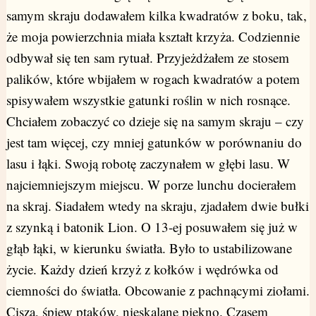
samym skraju dodawałem kilka kwadratów z boku, tak,
że moja powierzchnia miała kształt krzyża. Codziennie
odbywał się ten sam rytuał. Przyjeżdżałem ze stosem
palików, które wbijałem w rogach kwadratów a potem
spisywałem wszystkie gatunki roślin w nich rosnące.
Chciałem zobaczyć co dzieje się na samym skraju – czy
jest tam więcej, czy mniej gatunków w porównaniu do
lasu i łąki. Swoją robotę zaczynałem w głębi lasu. W
najciemniejszym miejscu. W porze lunchu docierałem
na skraj. Siadałem wtedy na skraju, zjadałem dwie bułki
z szynką i batonik Lion. O 13-ej posuwałem się już w
głąb łąki, w kierunku światła. Było to ustabilizowane
życie. Każdy dzień krzyż z kołków i wędrówka od
ciemności do światła. Obcowanie z pachnącymi ziołami.
Cisza, śpiew ptaków, nieskalane piękno. Czasem