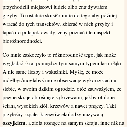
przychodzili miejscowi ludzie albo znajdywałem
grzyby. To ostatnie skusiło mnie do tego aby później
wracać do tych transektów, zbierać w nich grzyby i
łapać do pułapek owady, żeby poznać i ten aspekt
bioróżnorodności.
Co mnie zaskoczyło to różnorodność tego, jak może
wyglądać skraj pomiędzy tym samym typem lasu i łąki.
A nie same liczby i wskaźniki. Myślę, że może
mógłbyś/mogłabyś moje obserwacje wykorzystać i u
siebie, w swoim dzikim ogrodzie. otóż zauważyłem, że
pewne skraje obrośnięte są krzewami, jakby otulone
ścianą wysokich ziół, krzewów a nawet pnączy. Taki
przyleśny szpaler krzewów ekolodzy nazywają
oszyjkiem
, a zioła rosnące na samym skraju, inne niż na