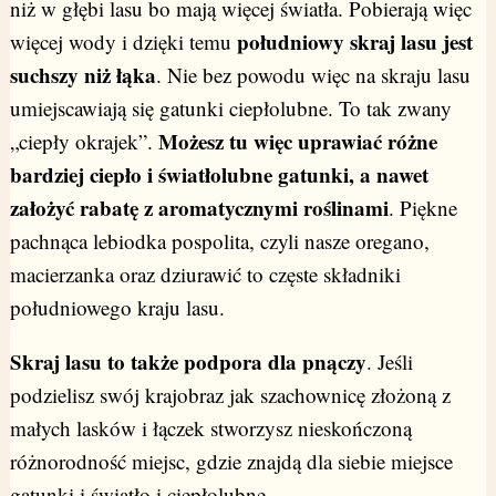
niż w głębi lasu bo mają więcej światła. Pobierają więc
południowy skraj lasu jest
więcej wody i dzięki temu
suchszy niż łąka
. Nie bez powodu więc na skraju lasu
umiejscawiają się gatunki ciepłolubne. To tak zwany
Możesz tu więc uprawiać różne
„ciepły okrajek”.
bardziej ciepło i światłolubne gatunki, a nawet
założyć rabatę z aromatycznymi roślinami
. Piękne
pachnąca lebiodka pospolita, czyli nasze oregano,
macierzanka oraz dziurawić to częste składniki
południowego kraju lasu.
Skraj lasu to także podpora dla pnączy
. Jeśli
podzielisz swój krajobraz jak szachownicę złożoną z
małych lasków i łączek stworzysz nieskończoną
różnorodność miejsc, gdzie znajdą dla siebie miejsce
gatunki i światło i ciepłolubne.