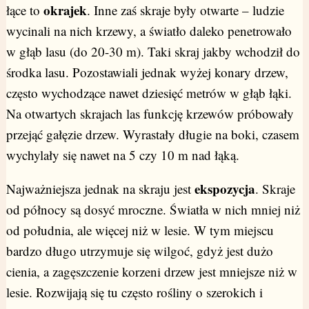
okrajek
łące to
. Inne zaś skraje były otwarte – ludzie
wycinali na nich krzewy, a światło daleko penetrowało
w głąb lasu (do 20-30 m). Taki skraj jakby wchodził do
środka lasu. Pozostawiali jednak wyżej konary drzew,
często wychodzące nawet dziesięć metrów w głąb łąki.
Na otwartych skrajach las funkcję krzewów próbowały
przejąć gałęzie drzew. Wyrastały długie na boki, czasem
wychylały się nawet na 5 czy 10 m nad łąką.
ekspozycja
Najważniejsza jednak na skraju jest
. Skraje
od północy są dosyć mroczne. Światła w nich mniej niż
od południa, ale więcej niż w lesie. W tym miejscu
bardzo długo utrzymuje się wilgoć, gdyż jest dużo
cienia, a zagęszczenie korzeni drzew jest mniejsze niż w
lesie. Rozwijają się tu często rośliny o szerokich i