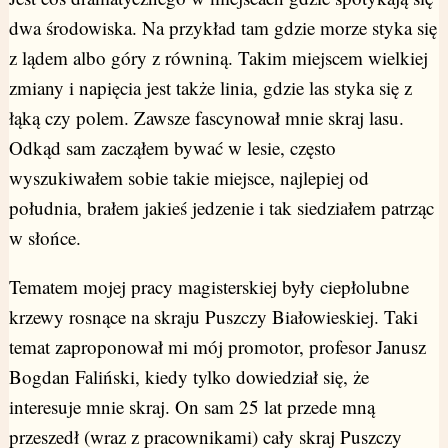
dwa środowiska. Na przykład tam gdzie morze styka się
z lądem albo góry z równiną. Takim miejscem wielkiej
zmiany i napięcia jest także linia, gdzie las styka się z
łąką czy polem. Zawsze fascynował mnie skraj lasu.
Odkąd sam zacząłem bywać w lesie, często
wyszukiwałem sobie takie miejsce, najlepiej od
południa, brałem jakieś jedzenie i tak siedziałem patrząc
w słońce.
Tematem mojej pracy magisterskiej były ciepłolubne
krzewy rosnące na skraju Puszczy Białowieskiej. Taki
temat zaproponował mi mój promotor, profesor Janusz
Bogdan Faliński, kiedy tylko dowiedział się, że
interesuje mnie skraj. On sam 25 lat przede mną
przeszedł (wraz z pracownikami) cały skraj Puszczy