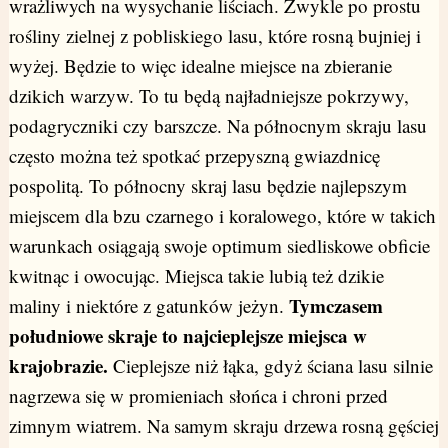
wrażliwych na wysychanie liściach. Zwykle po prostu
rośliny zielnej z pobliskiego lasu, które rosną bujniej i
wyżej. Będzie to więc idealne miejsce na zbieranie
dzikich warzyw. To tu będą najładniejsze pokrzywy,
podagryczniki czy barszcze. Na północnym skraju lasu
często można też spotkać przepyszną gwiazdnicę
pospolitą. To północny skraj lasu będzie najlepszym
miejscem dla bzu czarnego i koralowego, które w takich
warunkach osiągają swoje optimum siedliskowe obficie
kwitnąc i owocując. Miejsca takie lubią też dzikie
Tymczasem
maliny i niektóre z gatunków jeżyn.
południowe skraje to najcieplejsze miejsca w
krajobrazie.
Cieplejsze niż łąka, gdyż ściana lasu silnie
nagrzewa się w promieniach słońca i chroni przed
zimnym wiatrem. Na samym skraju drzewa rosną gęściej