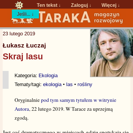
Ten tekst ↓
Zaloguj
↓
Więcej ↓
Jeśli... ↓
23 lutego 2019
Łukasz Łuczaj
Skraj lasu
Kategoria:
Ekologia
Tematy/tagi:
ekologia
•
las
•
rośliny
Oryginalnie
pod tym samym tytułem w witrynie
Autora
, 22 lutego 2019. W Tarace za uprzejmą
zgodą.
Jest coś dramatycznego w miejscach gdzie spotykają się