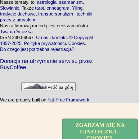
Nasze tematy, to:
astrologia
,
szamanizm
,
Słowianie
. Także
tarot
,
enneagram
,
Yijing
,
tradycje duchowe
,
transpersonalizm
i
techniki
pracy z umysłem
.
Naszą firmową metodą jest neoszamańska
Twarda Ścieżka
.
ISSN 2300-9667.
O nas i kontakt
.
© Copyright
1997-2025
.
Polityka prywatności
.
Cookies
.
Do czego jest potrzebna rejestracja?
Donacja na utrzymanie serwisu przez
BuyCoffee
wróć na górę
We are proudly built on
Fat-Free Framework
.
ZGADZAM SIĘ NA
CIASTECZKA -
COOKIES.