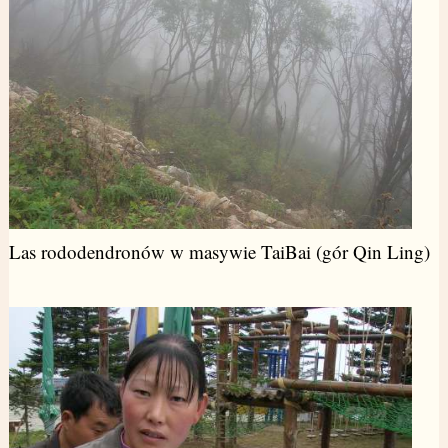
Las rododendronów w masywie TaiBai (gór Qin Ling)