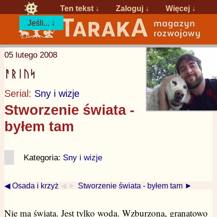
Ten tekst ↓
Zaloguj
↓
Więcej ↓
Jeśli... ↓
05 lutego 2008
ᚨᚱᛁᚢᛋ
Serial:
Sny i wizje
Stworzenie świata -
byłem tam
Kategoria:
Sny i wizje
◀ Osada i krzyż
◀ ►
Stworzenie świata - byłem tam ►
Nie ma świata. Jest tylko woda. Wzburzona, granatowo