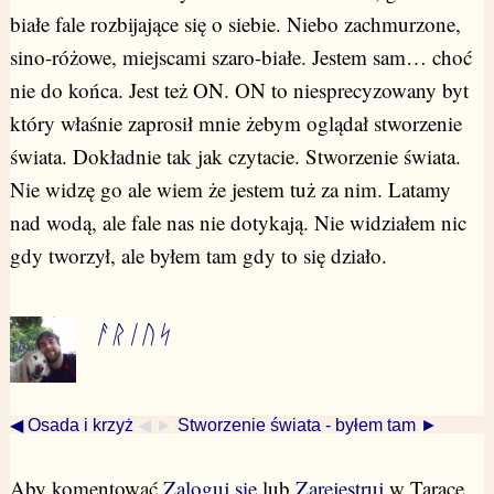
białe fale rozbijające się o siebie. Niebo zachmurzone,
sino-różowe, miejscami szaro-białe. Jestem sam… choć
nie do końca. Jest też ON. ON to niesprecyzowany byt
który właśnie zaprosił mnie żebym oglądał stworzenie
świata. Dokładnie tak jak czytacie. Stworzenie świata.
Nie widzę go ale wiem że jestem tuż za nim. Latamy
nad wodą, ale fale nas nie dotykają. Nie widziałem nic
gdy tworzył, ale byłem tam gdy to się działo.
ᚨᚱᛁᚢᛋ
◀ Osada i krzyż
◀ ►
Stworzenie świata - byłem tam ►
Aby komentować
Zaloguj się
lub
Zarejestruj
w Tarace.