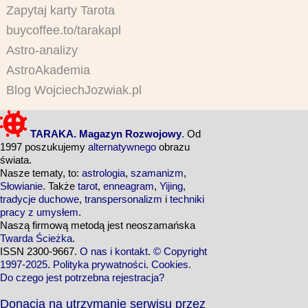
Zapytaj karty Tarota
buycoffee.to/tarakapl
Astro-analizy
AstroAkademia
Blog WojciechJozwiak.pl
TARAKA. Magazyn Rozwojowy
. Od
1997 poszukujemy
alternatywnego
obrazu
świata.
Nasze tematy, to:
astrologia
,
szamanizm
,
Słowianie
. Także
tarot
,
enneagram
,
Yijing
,
tradycje duchowe
,
transpersonalizm
i
techniki
pracy z umysłem
.
Naszą firmową metodą jest neoszamańska
Twarda Ścieżka
.
ISSN 2300-9667.
O nas i kontakt
.
© Copyright
1997-2025
.
Polityka prywatności
.
Cookies
.
Do czego jest potrzebna rejestracja?
Donacja na utrzymanie serwisu przez