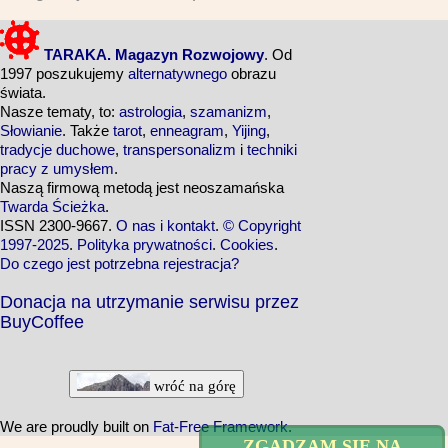
TARAKA. Magazyn Rozwojowy
. Od
1997 poszukujemy
alternatywnego
obrazu
świata.
Nasze tematy, to:
astrologia
,
szamanizm
,
Słowianie
. Także
tarot
,
enneagram
,
Yijing
,
tradycje duchowe
,
transpersonalizm
i
techniki
pracy z umysłem
.
Naszą firmową metodą jest neoszamańska
Twarda Ścieżka
.
ISSN 2300-9667.
O nas i kontakt
.
© Copyright
1997-2025
.
Polityka prywatności
.
Cookies
.
Do czego jest potrzebna rejestracja?
Donacja na utrzymanie serwisu przez
BuyCoffee
wróć na górę
We are proudly built on
Fat-Free Framework
.
ZGADZAM SIĘ NA