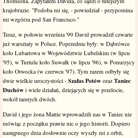
Thomsona. Zapytałem Davida, co sądzi o tutejszym
krajobrazie. "Podoba mi się, - powiedział - przypomina
mi wzgórza pod San Francisco."
Teraz, w połowie września '99 David prowadził czwarte
już warsztaty w Polsce. Poprzednie były: w Dąbrówce
koło Lubartowa w Województwie Lubelskim (w lipcu
'95), w Turtulu koło Suwałk (w lipcu '96), w Ponurzycy
koło Otwocka (w czerwcu '97). Tym razem odbyły się
Szałas Potów
Taniec
dwie wielkie uroczystości -
oraz
Duchów
i wiele działań, dziejących się w przelocie,
wokół tamtych dwóch.
David i jego żona Mattie wprowadzili nas w Taniec nie
mówiąc z początku prawie nic o jego historii. Dopiero
następnego dnia dosłownie oczy wyszły mi z orbit,