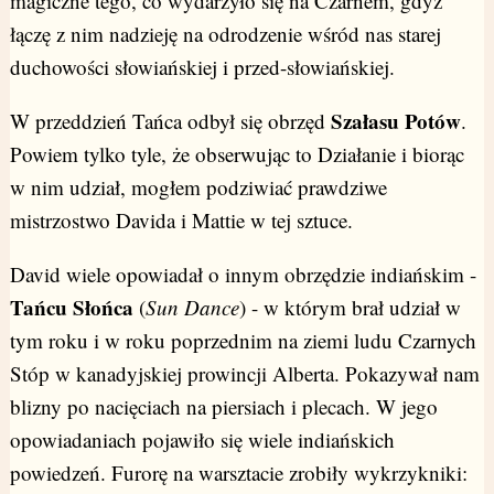
magiczne tego, co wydarzyło się na Czarnem, gdyż
łączę z nim nadzieję na odrodzenie wśród nas starej
duchowości słowiańskiej i przed-słowiańskiej.
Szałasu Potów
W przeddzień Tańca odbył się obrzęd
.
Powiem tylko tyle, że obserwując to Działanie i biorąc
w nim udział, mogłem podziwiać prawdziwe
mistrzostwo Davida i Mattie w tej sztuce.
David wiele opowiadał o innym obrzędzie indiańskim -
Tańcu Słońca
(
Sun Dance
) - w którym brał udział w
tym roku i w roku poprzednim na ziemi ludu Czarnych
Stóp w kanadyjskiej prowincji Alberta. Pokazywał nam
blizny po nacięciach na piersiach i plecach. W jego
opowiadaniach pojawiło się wiele indiańskich
powiedzeń. Furorę na warsztacie zrobiły wykrzykniki: