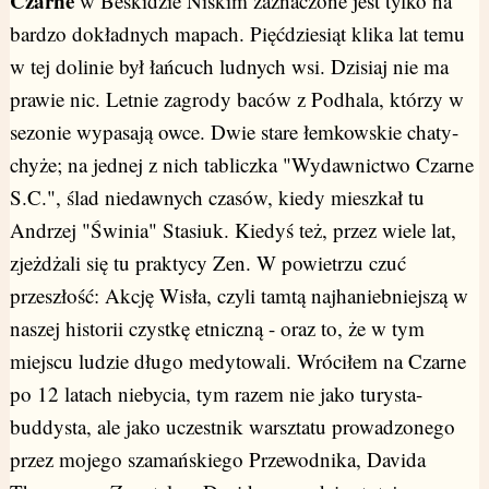
Czarne
w Beskidzie Niskim zaznaczone jest tylko na
bardzo dokładnych mapach. Pięćdziesiąt klika lat temu
w tej dolinie był łańcuch ludnych wsi. Dzisiaj nie ma
prawie nic. Letnie zagrody baców z Podhala, którzy w
sezonie wypasają owce. Dwie stare łemkowskie chaty-
chyże; na jednej z nich tabliczka "Wydawnictwo Czarne
S.C.", ślad niedawnych czasów, kiedy mieszkał tu
Andrzej "Świnia" Stasiuk. Kiedyś też, przez wiele lat,
zjeżdżali się tu praktycy Zen. W powietrzu czuć
przeszłość: Akcję Wisła, czyli tamtą najhaniebniejszą w
naszej historii czystkę etniczną - oraz to, że w tym
miejscu ludzie długo medytowali. Wróciłem na Czarne
po 12 latach niebycia, tym razem nie jako turysta-
buddysta, ale jako uczestnik warsztatu prowadzonego
przez mojego szamańskiego Przewodnika, Davida