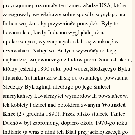
przynajmniej rozumiały ten taniec władze USA, które
zareagowały we właściwy sobie sposób: wysyłając na
Indian wojsko, aby przywróciło porządek. Były to
bowiem lata, kiedy Indianie wyglądali już na
upokorzonych, wyczerpanych i dali się zamknąć w
rezerwatach. Natręctwa Białych wywołały reakcję
najbardziej wojowniczego z ludów prerii, Sioux-Lakota,
którzy jesienią 1890 roku pod wodzą Siedzącego Byka
(Tatanka Yotanka) zerwali się do ostatniego powstania.
Siedzący Byk zginął; niedługo po jego śmierci
amerykańscy kawalerzyści wymordowali powstańców,
Wounded
ich kobiety i dzieci nad potokiem zwanym
Knee
(27 grudnia 1890). Przez blisko stulecie Taniec
Duchów był zabroniony, dopiero około 1970-go roku
Indianie (a wraz z nimi ich Biali przyjaciele) zaczęli go