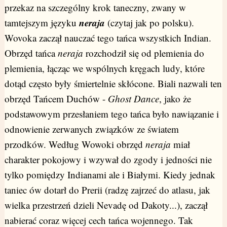
przekaz na szczególny krok taneczny, zwany w
neraja
tamtejszym języku
(czytaj jak po polsku).
Wovoka zaczął nauczać tego tańca wszystkich Indian.
Obrzęd tańca
neraja
rozchodził się od plemienia do
plemienia, łącząc we wspólnych kręgach ludy, które
dotąd często były śmiertelnie skłócone. Biali nazwali ten
obrzęd Tańcem Duchów -
Ghost Dance
, jako że
podstawowym przesłaniem tego tańca było nawiązanie i
odnowienie zerwanych związków ze światem
przodków. Według Wowoki obrzęd
neraja
miał
charakter pokojowy i wzywał do zgody i jedności nie
tylko pomiędzy Indianami ale i Białymi. Kiedy jednak
taniec ów dotarł do Prerii (radzę zajrzeć do atlasu, jak
wielka przestrzeń dzieli Nevadę od Dakoty...), zaczął
nabierać coraz więcej cech tańca wojennego. Tak