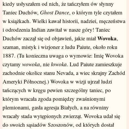
kiedy usłyszałem od nich, że tańczyłem ów słynny
Taniec Duchów,
Ghost Dance
, o którym tyle czytałem
w książkach. Wielki kawał historii, nadziei, męczeństwa
i odrodzenia Indian zawitał w nasze góry! Taniec
Wovoka
Duchów zaczął się od objawień, jakie miał
,
szaman, mistyk i wizjoner z ludu Paiute, około roku
1887. (Tu konieczna uwaga o wymowie: Imię Wovoka
czytamy
wowoka
, nie
łowoka
. Lud Paiute zamieszkuje
zachodnie okolice stanu Nevada, a wiec skrajny Zachód
Ameryki Północnej.) Wovoka w wizji ujrzał ludzi
tańczących w kręgu pewien szczególny taniec, po
którym wracała zgoda pomiędzy zwaśnionymi
plemionami, gasła agresja Białych, a na równiny
wracały stada wytępionych zwierząt. Wovoka udał się
do swoich sąsiadów Szoszonów, od których dostał