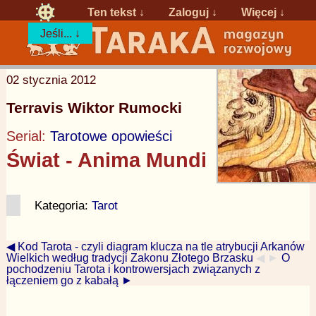
Ten tekst ↓
Zaloguj
↓
Więcej ↓
Jeśli... ↓
02 stycznia 2012
Terravis Wiktor Rumocki
Serial:
Tarotowe opowieści
Świat - Anima Mundi
Kategoria:
Tarot
◀ Kod Tarota - czyli diagram klucza na tle atrybucji Arkanów
Wielkich według tradycji Zakonu Złotego Brzasku
◀ ►
O
pochodzeniu Tarota i kontrowersjach związanych z
łączeniem go z kabałą ►