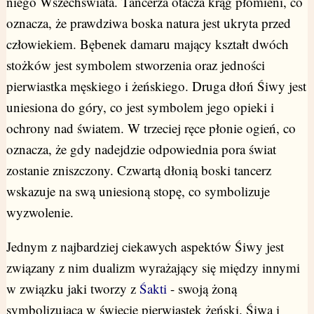
niego Wszechświata. Tancerza otacza krąg płomieni, co
oznacza, że prawdziwa boska natura jest ukryta przed
człowiekiem. Bębenek damaru mający kształt dwóch
stożków jest symbolem stworzenia oraz jedności
pierwiastka męskiego i żeńskiego. Druga dłoń Śiwy jest
uniesiona do góry, co jest symbolem jego opieki i
ochrony nad światem. W trzeciej ręce płonie ogień, co
oznacza, że gdy nadejdzie odpowiednia pora świat
zostanie zniszczony. Czwartą dłonią boski tancerz
wskazuje na swą uniesioną stopę, co symbolizuje
wyzwolenie.
Jednym z najbardziej ciekawych aspektów Śiwy jest
związany z nim dualizm wyrażający się między innymi
w związku jaki tworzy z
Śakti
- swoją żoną
symbolizującą w świecie pierwiastek żeński. Śiwa i