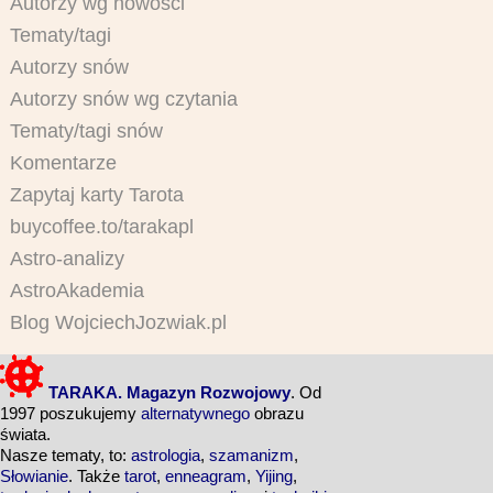
Autorzy wg nowości
Tematy/tagi
Autorzy snów
Autorzy snów wg czytania
Tematy/tagi snów
Komentarze
Zapytaj karty Tarota
buycoffee.to/tarakapl
Astro-analizy
AstroAkademia
Blog WojciechJozwiak.pl
TARAKA. Magazyn Rozwojowy
. Od
1997 poszukujemy
alternatywnego
obrazu
świata.
Nasze tematy, to:
astrologia
,
szamanizm
,
Słowianie
. Także
tarot
,
enneagram
,
Yijing
,