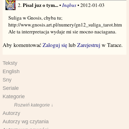
Pisal juz o tym...
Inqbus
2.
•
• 2012-01-03
Suliga w Gnosis, chyba tu;
http://www.gnosis.art.pl/numery/gn12_suliga_tarot.htm
Ale ta interrpretacja wydaje mi sie mocno naciagana.
Aby komentować
Zaloguj się
lub
Zarejestruj
w Tarace.
Teksty
English
Sny
Seriale
Kategorie
Rozwiń kategorie ↓
Autorzy
Autorzy wg czytania