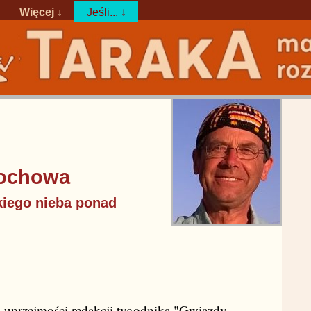
Więcej ↓
Jeśli... ↓
tochowa
iego nieba ponad
ki uprzejmości redakcji tygodnika "Gwiazdy