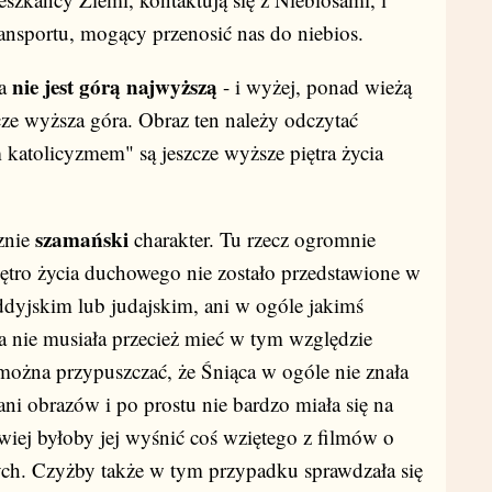
ransportu, mogący przenosić nas do niebios.
nie jest górą najwyższą
ra
- i wyżej, ponad wieżą
zcze wyższa góra. Obraz ten należy odczytać
 katolicyzmem" są jeszcze wyższe piętra życia
szamański
znie
charakter. Tu rzecz ogromnie
iętro życia duchowego nie zostało przedstawione w
dyjskim lub judajskim, ani w ogóle jakimś
 nie musiała przecież mieć w tym względzie
można przypuszczać, że Śniąca w ogóle nie znała
i obrazów i po prostu nie bardzo miała się na
iej byłoby jej wyśnić coś wziętego z filmów o
ych. Czyżby także w tym przypadku sprawdzała się