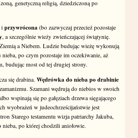
zoną, genetyczną religią, dziedziczoną po
przywrócona
 i
(bo zazwyczaj przecież pozostaje
y
, a szczególnie wieży zwieńczającej świątynię.
 Ziemią a Niebem. Ludzie budując wieżę wykonują
u nieba, po czym pozostaje im oczekiwanie, aż
budując most od tej drugiej strony.
Wędrówka do nieba po drabinie
za się drabina.
szamanizmu. Szamani wędrują do niebios w swoich
 albo wspinają się po gałęziach drzewa sięgającego
h wyobrażeń w judeochrześcijaństwie jest
stron Starego testamentu wizja patriarchy Jakuba,
 nieba, po której chodzili aniołowie.