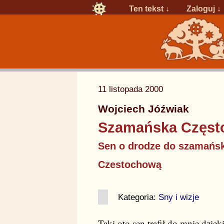
Ten tekst ↓
Zaloguj
↓
11 listopada 2000
Wojciech Jóźwiak
Szamańska Częs
Sen o drodze do szamańsk
Czestochową
Kategoria:
Sny i wizje
Taki oto sen trafił do mnie dzię