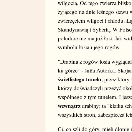
wilgocią. Od tego zwierza blisko
żyjącego na dnie leśnego stawu w
zwierzęciem wilgoci i chłodu. Ł
Skandynawią i Syberią. W Polsce 
południe nie ma już łosi. Jak w
symbolu łosia i jego rogów.
"Drabina z rogów łosia wyglądał
ku górze" - śniła Autorka. Skojar
świetlistego tunelu
, przez któr
którzy doświadczyli przeżyć ok
wspólnego z tym tunelem. I jeszc
wewnątrz
drabiny; ta "klatka sc
wszystkich stron, zabezpiecza ic
Ci, co szli do góry, mieli dłonie 