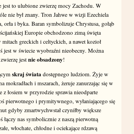
e jest to ulubione zwierzę mocy Zachodu. W
óle nie był znany. Tron Jahwe w wizji Ezechiela
wa, orła i byka. Baran symbolizuje Chrystusa, gołąb
ścijańskiej Europie obchodzono zimą święta
 mitach greckich i celtyckich, a nawet kozioł
Łoś jest w świecie wyobraźni nieobecny. Można
nie obsadzony
zwierzę jest
!
skraj świata
jącym
dostępnego ludziom. Żyje w
na mokradłach i mszarach, żeruje zanurzając się w
 z łosiem w przyrodzie sprawia nieodparte
oś pierwotnego i prymitywnego, wyłaniającego się
amut gdyby zmartwychwstał czyniłby większe
 łączy nas symbolicznie z naszą pierwotną
załe, włochate, chłodne i ociekające rdzawą