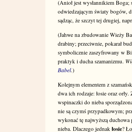
(Anioł jest wysłannikiem Boga; 
odwiedzającym światy bogów, d
sądząc, że szczyt tej drugiej, na
(Jahwe na zbudowanie Wieży Bab
drabiny; przeciwnie, pokarał bu
symbolicznie zaszyfrowany w Bib
praktyk i ducha szamanizmu.
Wi
Babel
.
)
Kolejnym elementem z szamański
dwa ich rodzaje: łosie oraz orły
wspinaczki do nieba sporządzona
nie są czymś przypadkowym; prz
wykonać tę najwyższą duchowa pr
łosie
nieba. Dlaczego jednak
? Ł