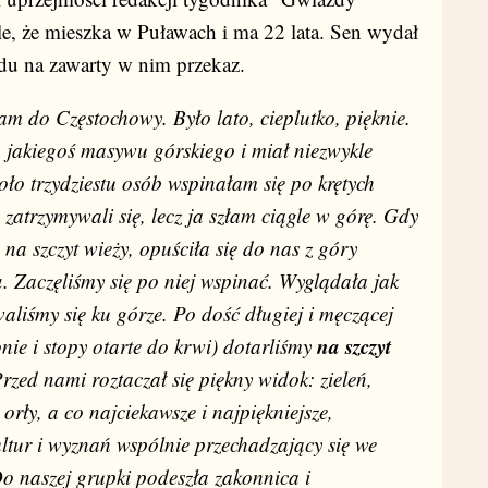
e, że mieszka w Puławach i ma 22 lata. Sen wydał
du na zawarty w nim przekaz.
m do Częstochowy. Było lato, cieplutko, pięknie.
p jakiegoś masywu górskiego i miał niezwykle
ło trzydziestu osób wspinałam się po krętych
y zatrzymywali się, lecz ja szłam ciągle w górę. Gdy
na szczyt wieży, opuściła się do nas z góry
a
. Zaczęliśmy się po niej wspinać. Wyglądała jak
liśmy się ku górze. Po dość długiej i męczącej
na szczyt
nie i stopy otarte do krwi) dotarliśmy
zed nami roztaczał się piękny widok: zieleń,
orły, a co najciekawsze i najpiękniejsze,
kultur i wyznań wspólnie przechadzający się we
Do naszej grupki podeszła zakonnica i