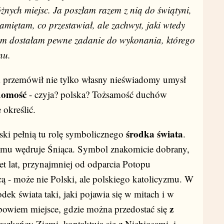
óżnych miejsc. Ja poszłam razem z nią do świątyni,
pamiętam, co przestawiał, ale zachwyt, jaki wtedy
Tam dostałam pewne zadanie do wykonania, którego
nu.
m przemówił nie tylko własny nieświadomy umysł
domość
- czyja? polska? Tożsamość duchów
 określić.
środka świata
ski pełnią tu rolę symbolicznego
.
remu wędruje Śniąca. Symbol znakomicie dobrany,
et lat, przynajmniej od odparcia Potopu
cą - może nie Polski, ale polskiego katolicyzmu. W
dek świata taki, jaki pojawia się w mitach i w
z
bowiem miejsce, gdzie można przedostać się
ieszkańcy Ziemi, kontaktują się z Niebiosami, i