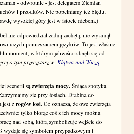
szaman - odwrotnie - jest delegatem Ziemian
uchów i przodków. Nie popełniamy też błędu,
prawdę wysokiej góry jest w istocie niebem.)
el nie odpowiedział żadną zachętą, nie wysunął
downiczych pomieszaniem języków. To jest właśnie
lii moment, w którym jahwiści odcięli się od
ęcej o tym przeczytasz w:
Klątwa nad Wieżą
zwierzęta mocy
ej scenerii są
. Śniąca spotyka
. Zatrzymajmy się przy łosiach. Drabina do
rogów łosi
 jest z
. Co oznacza, że owe zwierzęta
eciwnie: tylko biorąc coś z ich mocy można
acę nad sobą, którą symbolizuje wejście do
oś wydaje się symbolem przypadkowym i