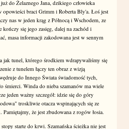
 już do Żelaznego Jana, dzikiego człowieka
 opowieści braci Grimm i Roberta Bly'a. Łoś jest
ączy nas w jeden krąg z Północą i Wschodem, ze
kończy się jego zasięg, dalej na zachód i
idać, masa informacji zakodowana jest w sennym
a jak tunel, którego środkiem wdrapywaliśmy się
zenie z tunelem łączy ten obraz z wizją
y wędruje do Innego Świata świadomość tych,
oło śmierci. Winda do nieba szamanów ma wiele
ze jeden ważny szczegół: idzie się do góry
hodowa" troskliwie otacza wspinających się ze
h. Pamiętajmy, że jest zbudowana z rogów łosia.
i stopy starte do krwi. Szamańska ścieżka nie jest