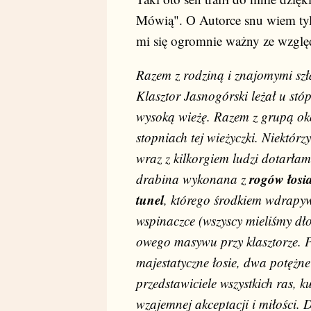
Mówią". O Autorce snu wiem tyl
mi się ogromnie ważny ze wzglę
Razem z rodziną i znajomymi szła
Klasztor Jasnogórski leżał u stó
wysoką wieżę. Razem z grupą oko
stopniach tej wieżyczki. Niektórz
wraz z kilkorgiem ludzi dotarłam 
rogów łosi
drabina wykonana z
tunel
, którego środkiem wdrapywa
wspinaczce (wszyscy mieliśmy dło
owego masywu przy klasztorze. Pr
majestatyczne łosie, dwa potężne 
przedstawiciele wszystkich ras, 
wzajemnej akceptacji i miłości. 