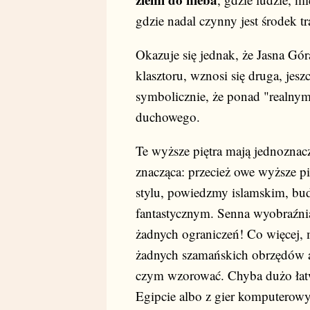
gdzie nadal czynny jest środek t
Okazuje się jednak, że Jasna Gó
klasztoru, wznosi się druga, jes
symbolicznie, że ponad "realnym
duchowego.
Te wyższe piętra mają jednoznac
znacząca: przecież owe wyższe p
stylu, powiedzmy islamskim, bud
fantastycznym. Senna wyobraźnia
żadnych ograniczeń! Co więcej, 
żadnych szamańskich obrzędów an
czym wzorować. Chyba dużo łatw
Egipcie albo z gier komputerow