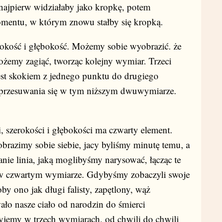
najpierw widziałaby jako kropkę, potem
omentu, w którym znowu stałby się kropką.
okość i głębokość. Możemy sobie wyobrazić. że
emy zagiąć, tworząc kolejny wymiar. Trzeci
est skokiem z jednego punktu do drugiego
 przesuwania się w tym niższym dwuwymiarze.
 szerokości i głębokości ma czwarty element.
obrazimy sobie siebie, jacy byliśmy minutę temu, a
anie linia, jaką moglibyśmy narysować, łącząc te
 w czwartym wymiarze. Gdybyśmy zobaczyli swoje
y ono jak długi falisty, zapętlony, wąż
ało nasze ciało od narodzin do śmierci
żyjemy w trzech wymiarach, od chwili do chwili