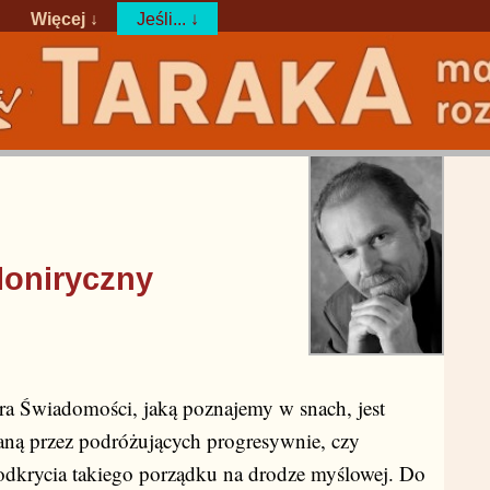
Więcej ↓
Jeśli... ↓
iloniryczny
ura Świadomości, jaką poznajemy w snach, jest
aną przez podróżujących progresywnie, czy
odkrycia takiego porządku na drodze myślowej. Do