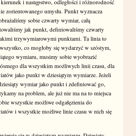
kierunek i następstwo, odległości i różnorodność
ennie zorientowanego umysłu. Punkt wyznacza
brażaliśmy sobie czwarty wymiar, całą
towaliśmy jak punkt, definiowaliśmy czwarty
takimi trzywymiarowymi punktami. Ta linia to
wszystko, co mogłoby się wydarzyć w szóstym,
wiątego wymiaru, musimy sobie wyobrazić
 ósmego dla wszystkim możliwych linii czasu, dla
atów jako punkt w dziesiątym wymiarze. Jeżeli
ziesiąty wymiar jako punkt i zdefiniować go,
tykamy na problem, ale już nie ma na to miejsca
sobie wszystkie możliwe odgałęzienia do
tów i wszystkie możliwe linie czasu w nich się
wierają się w dziesiątym wymiarze. Dziesiąty