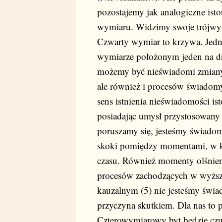
pozostajemy jak analogiczne is
wymiaru. Widzimy swoje trójwy
Czwarty wymiar to krzywa. Jedn
wymiarze położonym jeden na dru
możemy być nieświadomi zmiany
ale również i procesów świado
sens istnienia nieświadomości is
posiadając umysł przystosowany 
poruszamy się, jesteśmy świadom
skoki pomiędzy momentami, w k
czasu. Również momenty olśnieni
procesów zachodzących w wyższy
kauzalnym (5) nie jesteśmy świad
przyczyna skutkiem. Dla nas to p
Czterowymiarowy byt będzie czuł, 