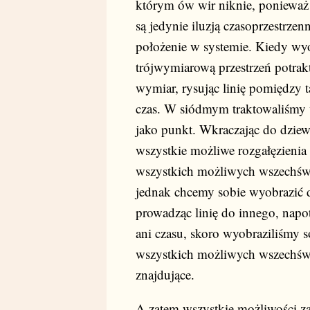
którym ów wir niknie, ponieważ 
są jedynie iluzją czasoprzestrz
położenie w systemie. Kiedy wyo
trójwymiarową przestrzeń potrak
wymiar, rysując linię pomiędzy 
czas. W siódmym traktowaliśmy 
jako punkt. Wkraczając do dzie
wszystkie możliwe rozgałęzienia
wszystkich możliwych wszechświ
jednak chcemy sobie wyobrazić d
prowadząc linię do innego, napo
ani czasu, skoro wyobraziliśmy 
wszystkich możliwych wszechświa
znajdujące.
A zatem wszystkie możliwości za