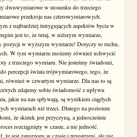
toty dwuwymiarowe w stosunku do trzeciego
miarowe przekroje nas czterowymiarowych.
ym z najbardziej intrygujących aspektów bycia w
gim jest to, że tutaj, w niższym wymiarze,
 pozycji w wyższym wymiarze! Dotyczy to ruchu,
mych. W tym wymiarze możemy również uchwycić
toty z trzeciego wymiaru. Nie jesteśmy świadomi,
do percepcji świata trójwymiarowego, tego, że
i, również w czwartym wymiarze. Dla nas to są
tórych zdajemy sobie świadomość z upływu
a, jakie na nas spływają, są wynikiem ciągłych
ch wymiarach niż trzeci. Dlatego na poziomie
omi, że skutek jest przyczyną, a jednocześnie
roces rozciągnięty w czasie, a nie jedność.
że jest zanurzony w czasie i przestrzeni, ale nie