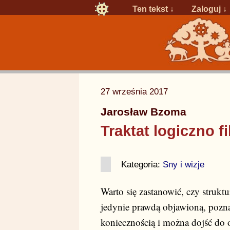
Ten tekst ↓
Zaloguj
↓
27 września 2017
Jarosław Bzoma
Traktat logiczno f
Kategoria:
Sny i wizje
Warto się zastanowić, czy strukt
jedynie prawdą objawioną, pozn
koniecznością i można dojść do 