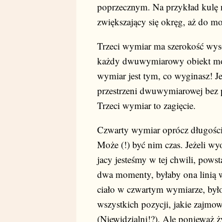
poprzecznym. Na przykład kulę 
zwiększający się okręg, aż do m
Trzeci wymiar ma szerokość wys
każdy dwuwymiarowy obiekt moż
wymiar jest tym, co wyginasz! J
przestrzeni dwuwymiarowej bez
Trzeci wymiar to zagięcie.
Czwarty wymiar oprócz długości,
Może (!) być nim czas. Jeżeli wy
jacy jesteśmy w tej chwili, powst
dwa momenty, byłaby ona linią
ciało w czwartym wymiarze, byłob
wszystkich pozycji, jakie zajmow
(Niewidzialni!?). Ale ponieważ 