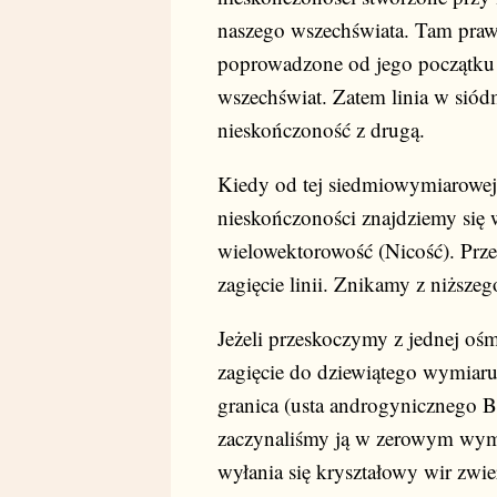
naszego wszechświata. Tam prawa 
poprowadzone od jego początku 
wszechświat. Zatem linia w sió
nieskończoność z drugą.
Kiedy od tej siedmiowymiarowej 
nieskończoności znajdziemy si
wielowektorowość (Nicość). Prz
zagięcie linii. Znikamy z niższ
Jeżeli przeskoczymy z jednej ośm
zagięcie do dziewiątego wymiaru.
granica (usta androgynicznego 
zaczynaliśmy ją w zerowym wym
wyłania się kryształowy wir zwier