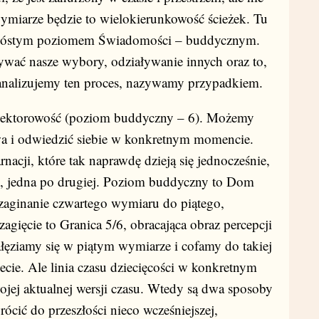
ymiarze będzie to wielokierunkowość ścieżek. Tu
 szóstym poziomem Świadomości – buddycznym.
ływać nasze wybory, odziaływanie innych oraz to,
analizujemy ten proces, nazywamy przypadkiem.
owektorowość (poziom buddyczny – 6). Możemy
wa i odwiedzić siebie w konkretnym momencie.
nacji, które tak naprawdę dzieją się jednocześnie,
ć, jedna po drugiej. Poziom buddyczny to Dom
aginanie czwartego wymiaru do piątego,
zagięcie to Granica 5/6, obracająca obraz percepcji
ałęziamy się w piątym wymiarze i cofamy do takiej
ie. Ale linia czasu dziecięcości w konkretnym
ojej aktualnej wersji czasu. Wtedy są dwa sposoby
ócić do przeszłości nieco wcześniejszej,