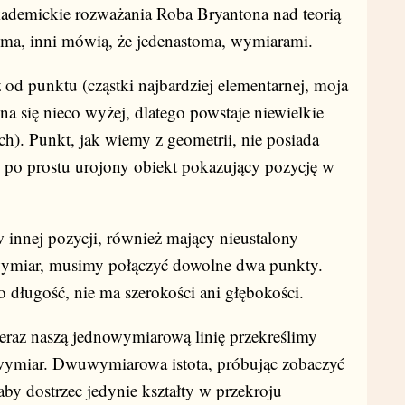
akademickie rozważania Roba Bryantona nad teorią
ioma, inni mówią, że jedenastoma, wymiarami.
od punktu (cząstki najbardziej elementarnej, moja
a się nieco wyżej, dlatego powstaje niewielkie
). Punkt, jak wiemy z geometrii, nie posiada
o po prostu urojony obiekt pokazujący pozycję w
innej pozycji, również mający nieustalony
wymiar, musimy połączyć dowolne dwa punkty.
długość, nie ma szerokości ani głębokości.
 teraz naszą jednowymiarową linię przekreślimy
 wymiar. Dwuwymiarowa istota, próbując zobaczyć
by dostrzec jedynie kształty w przekroju