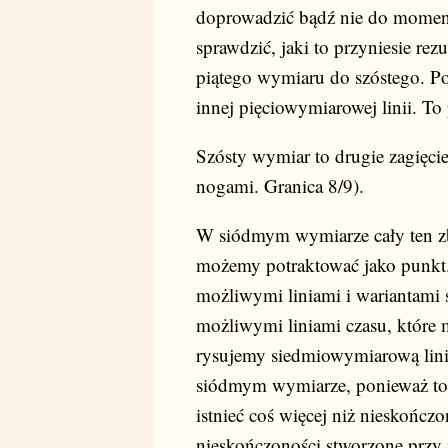
doprowadzić bądź nie do momentu
sprawdzić, jaki to przyniesie rezu
piątego wymiaru do szóstego. Po
innej pięciowymiarowej linii. T
Szósty wymiar to drugie zagięcie
nogami. Granica 8/9).
W siódmym wymiarze cały ten z
możemy potraktować jako punkt.
możliwymi liniami i wariantami 
możliwymi liniami czasu, które 
rysujemy siedmiowymiarową lini
siódmym wymiarze, ponieważ to z
istnieć coś więcej niż nieskońc
nieskończoności stworzone przy