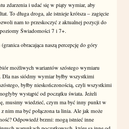
 zdarzenia i udać się w piąty wymiar, aby
ltat. To długa droga, ale istnieje krótsza – zagięcie
zwoli nam to przeskoczyć z aktualnej pozycji do
o poziomy Świadomości 7 i 7+.
 (granica obracająca naszą percepcję do góry
biór możliwych wariantów szóstego wymiaru
 Dla nas siódmy wymiar byłby wszystkimi
szóstego, byłby nieskończonością, czyli wszystkimi
mogłyby wystąpić od początku świata. Jeżeli
ę, musimy wiedzieć, czym ma być inny punkt w
 nim ma być połączona ta linia. Ale jak może
zoność? Odpowiedź brzmi: mogą istnieć inne
 innych warunkach początkowych, które są inne od