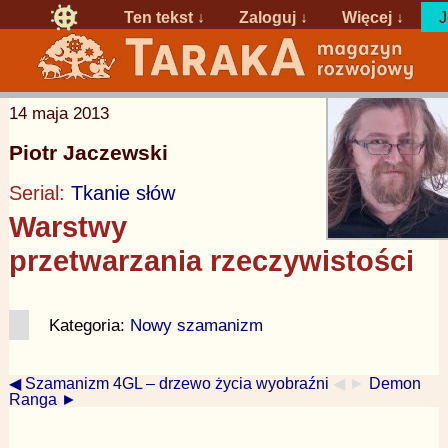
Ten tekst ↓
Zaloguj
↓
Więcej ↓
J
14 maja 2013
Piotr Jaczewski
Serial:
Tkanie słów
Warstwy
przetwarzania rzeczywistości
Kategoria:
Nowy szamanizm
◀ Szamanizm 4GL – drzewo życia wyobraźni
◀ ►
Demon
Ranga ►