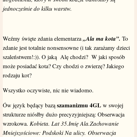
jednocześnie do kilku warstw.
„Ala ma kota”.
Weźmy święte zdania elementarza
To
zdanie jest totalnie nonsensowne (i tak zarażamy dzieci
szaleństwem!:)). O jaką Alę chodzi? W jaki sposób
może posiadać kota? Czy chodzi o zwierzę? Jakiego
rodzaju kot?
Wszystko oczywiste, nic nie wiadomo.
szamanizmu 4GL
Ów język będący bazą
w swojej
strukturze niósłby dużo precyzyjniejszą: Obserwacja
wzrokowa.
Kobieta. Lat 35.Imię Ala.Zachowanie
Mniejszościowe: Podskoki Na ulicy. Obserwacja