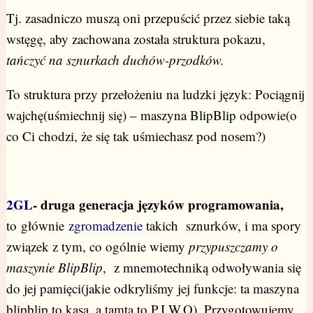
Tj. zasadniczo muszą oni przepuścić przez siebie taką
wstęgę, aby zachowana została struktura pokazu,
tańczyć na sznurkach duchów-przodków.
To struktura przy przełożeniu na ludzki język: Pociągnij
wajchę(uśmiechnij się) – maszyna BlipBlip odpowie(o
co Ci chodzi, że się tak uśmiechasz pod nosem?)
2GL
- druga generacja języków programowania,
to głównie
zgromadzenie
takich sznurków, i ma spory
związek z tym, co ogólnie wiemy
przypuszczamy o
maszynie BlipBlip
, z mnemotechniką odwoływania się
do jej pamięci(jakie odkryliśmy jej funkcje: ta maszyna
blipblip to kasa, a tamta to P.I.W.O). Przygotowujemy