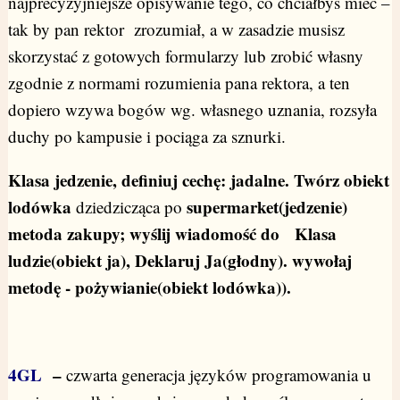
najprecyzyjniejsze opisywanie tego, co chciałbyś mieć –
tak by pan rektor zrozumiał, a w zasadzie musisz
skorzystać z gotowych formularzy lub zrobić własny
zgodnie z normami rozumienia pana rektora, a ten
dopiero wzywa bogów wg. własnego uznania, rozsyła
duchy po kampusie i pociąga za sznurki.
Klasa jedzenie, definiuj cechę: jadalne. Twórz obiekt
lodówka
supermarket(jedzenie)
dziedzicząca po
metoda zakupy; wyślij wiadomość do Klasa
ludzie(obiekt ja), Deklaruj Ja(głodny). wywołaj
metodę - pożywianie(obiekt lodówka)).
4GL
–
czwarta generacja języków programowania u