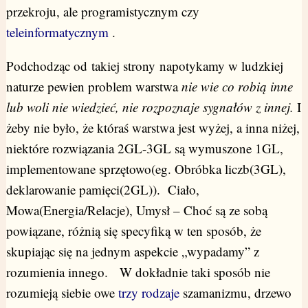
przekroju, ale programistycznym czy
teleinformatycznym
.
Podchodząc od takiej strony napotykamy w ludzkiej
naturze pewien problem warstwa
nie wie co robią inne
lub woli nie wiedzieć, nie rozpoznaje sygnałów z innej.
I
żeby nie było, że któraś warstwa jest wyżej, a inna niżej,
niektóre rozwiązania 2GL-3GL są wymuszone 1GL,
implementowane sprzętowo(eg. Obróbka liczb(3GL),
deklarowanie pamięci(2GL)). Ciało,
Mowa(Energia/Relacje), Umysł – Choć są ze sobą
powiązane, różnią się specyfiką w ten sposób, że
skupiając się na jednym aspekcie „wypadamy” z
rozumienia innego. W dokładnie taki sposób nie
rozumieją siebie owe
trzy rodzaje
szamanizmu, drzewo