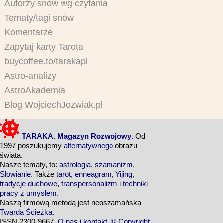
Autorzy snów wg czytania
Tematy/tagi snów
Komentarze
Zapytaj karty Tarota
buycoffee.to/tarakapl
Astro-analizy
AstroAkademia
Blog WojciechJozwiak.pl
TARAKA. Magazyn Rozwojowy
. Od
1997 poszukujemy
alternatywnego
obrazu
świata.
Nasze tematy, to:
astrologia
,
szamanizm
,
Słowianie
. Także
tarot
,
enneagram
,
Yijing
,
tradycje duchowe
,
transpersonalizm
i
techniki
pracy z umysłem
.
Naszą firmową metodą jest neoszamańska
Twarda Ścieżka
.
ISSN 2300-9667.
O nas i kontakt
.
© Copyright