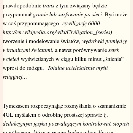
prawdopodobnie
trans
z tym związany będzie
przypominał
granie lub surfowanie po sieci.
Być może
w coś przypominającego
cywilizację 6000
http://en.wikipedia.org/wiki/Civilization_(series)
tworzenie i modelowanie światów
, wędrówki pomiędzy
wirtualnymi światami,
a nawet porównywanie
setek
wcieleń
wyświetlanych w ciągu kilku minut „śnienia”
wprost do mózgu
. Totalne ucieleśnienie myśli
religijnej…
Tymczasem rozpoczynając rozmyślania o szamanizmie
4GL myślałem o odrobinę prostszej sprawie tj.
dedukcyjnym
języku pozwalającym kontrolować stopień
uogólnienia, który w swoim kodzie odnosiłby się