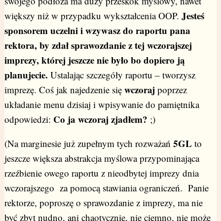
swojego podłoża ma duży przeskok myślowy, nawet
Jesteś
większy niż w przypadku wykształcenia OOP.
sponsorem uczelni i
wzywasz do raportu pana
rektora, by zdał sprawozdanie z tej wczorajszej
imprezy, której jeszcze nie było bo dopiero ją
planujecie.
Ustalając szczegóły raportu – tworzysz
wczoraj
imprezę. Coś jak najedzenie się
poprzez
układanie menu dzisiaj i wpisywanie do pamiętnika
Co ja wczoraj zjadłem?
odpowiedzi:
;)
5GL
(Na marginesie już zupełnym tych rozważań
to
jeszcze większa abstrakcja myślowa przypominająca
rzeźbienie owego raportu z nieodbytej imprezy dnia
wczorajszego za pomocą stawiania ograniczeń. Panie
rektorze, poproszę o sprawozdanie z imprezy, ma nie
być zbyt nudno, ani chaotycznie, nie ciemno, nie może