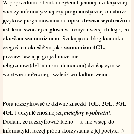
W poprzednim odcinku użyłem tajemnej, ezoterycznej
wiedzy informatycznej czy programistycznej o naturze
drzewa wyobraźni
języków programowania do opisu
i
ustalenia swoistej ciągłości w różnych wersjach tego, co
szamanizmem.
określam
Szukając na blog kierunku
szamanizm 4GL,
czegoś, co określiłem jako
przeciwstawiając go jednocześnie
religizmowi(dyktaturom, demonom) działającym w
warstwie społecznej, szaleństwu kulturowemu.
Pora rozszyfrować te dziwne znaczki 1GL, 2GL, 3GL,
z
metaforę wyobraźni
4GL i uczynić
nośniejszą
.
Dodam, że rozszyfrować luźno – to nie wstęp do
informatyki, raczej próba skorzystania z jej poetyki ;)