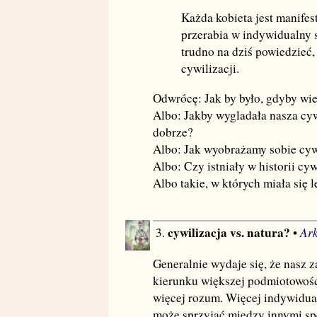
Każda kobieta jest manifes
przerabia w indywidualny 
trudno na dziś powiedzieć,
cywilizacji.
Odwrócę: Jak by było, gdyby wie
Albo: Jakby wygladała nasza cyw
dobrze?
Albo: Jak wyobrażamy sobie cywi
Albo: Czy istniały w historii cy
Albo takie, w których miała się 
cywilizacja vs. natura?
Ark
3.
•
Generalnie wydaje się, że nasz 
kierunku większej podmiotowości
więcej rozum. Więcej indywiduali
może sprzyjać między innymi sp