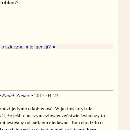
problem?
 o sztucznej inteligencji? ►
Radek Ziemic
•
• 2015-04-22
odzi jedynie o kobiecość. W jakimś artykule
śl, że jeśli o naszym człowieczeństwie świadczy to,
dźmi jesteśmy od całkiem niedawna. Tam chodziło o
dzi o słabszych, o dzieci, mniejszości narodowe,