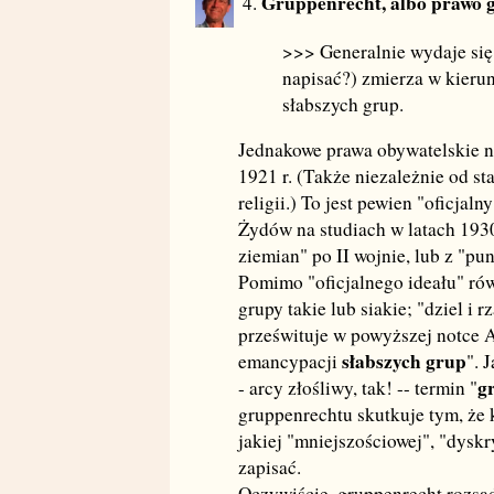
Gruppenrecht, albo prawo 
4.
>>> Generalnie wydaje się
napisać?) zmierza w kieru
słabszych grup.
Jednakowe prawa obywatelskie ni
1921 r. (Także niezależnie od st
religii.) To jest pewien "oficjal
Żydów na studiach w latach 193
ziemian" po II wojnie, lub z "pu
Pomimo "oficjalnego ideału" ró
grupy takie lub siakie; "dziel i 
prześwituje w powyższej notce 
słabszych grup
emancypacji
". 
g
- arcy złośliwy, tak! -- termin "
gruppenrechtu skutkuje tym, że 
jakiej "mniejszościowej", "dysk
zapisać.
Oczywiście, gruppenrecht rozsad