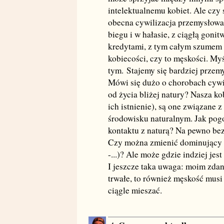
intelektualnemu kobiet. Ale czy
obecna cywilizacja przemysłowa z
biegu i w hałasie, z ciągłą goni
kredytami, z tym całym szumem i
kobiecości, czy to męskości. Myś
tym. Stajemy się bardziej przem
Mówi się dużo o chorobach cywil
od życia bliżej natury? Nasza kob
ich istnienie), są one związane 
środowisku naturalnym. Jak pog
kontaktu z naturą? Na pewno bez
Czy można zmienić dominujący nur
-...)? Ale może gdzie indziej jes
I jeszcze taka uwaga: moim zdani
trwałe, to również męskość musi 
ciągle mieszać.