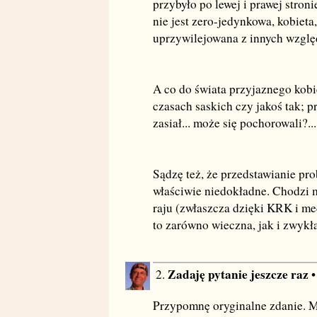
przybyło po lewej i prawej stroni
nie jest zero-jedynkowa, kobieta
uprzywilejowana z innych względ
A co do świata przyjaznego kobie
czasach saskich czy jakoś tak; p
zasiał... może się pochorowali?...
Sądzę też, że przedstawianie pr
właściwie niedokładne. Chodzi mi
raju (zwłaszcza dzięki KRK i me
to zarówno wieczna, jak i zwykł
Zadaję pytanie jeszcze raz
2.
Przypomnę oryginalne zdanie. M