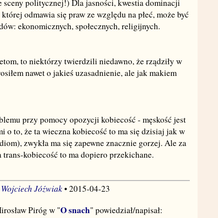
e sceny politycznej!) Dla jasności, kwestia dominacji
, której odmawia się praw ze względu na płeć, może być
ów: ekonomicznych, społecznych, religijnych.
tom, to niektórzy twierdzili niedawno, że rządziły w
rosiłem nawet o jakieś uzasadnienie, ale jak makiem
oblemu przy pomocy opozycji kobiecość - męskość jest
 o to, że ta wieczna kobiecość to ma się dzisiaj jak w
diom), zwykła ma się zapewne znacznie gorzej. Ale za
a trans-kobiecość to ma dopiero przekichane.
Wojciech Jóźwiak
•
• 2015-04-23
O snach
irosław Piróg w "
" powiedział/napisał: