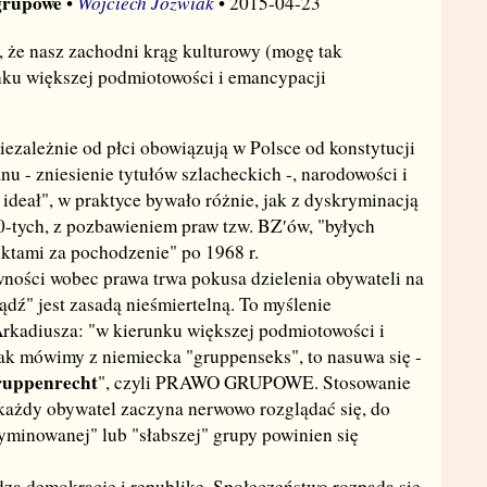
grupowe
Wojciech Jóźwiak
•
• 2015-04-23
, że nasz zachodni krąg kulturowy (mogę tak
nku większej podmiotowości i emancypacji
ezależnie od płci obowiązują w Polsce od konstytucji
anu - zniesienie tytułów szlacheckich -, narodowości i
ny ideał", w praktyce bywało różnie, jak z dyskryminacją
0-tych, z pozbawieniem praw tzw. BZ′ów, "byłych
nktami za pochodzenie" po 1968 r.
wności wobec prawa trwa pokusa dzielenia obywateli na
rządź" jest zasadą nieśmiertelną. To myślenie
Arkadiusza: "w kierunku większej podmiotowości i
Jak mówimy z niemiecka "gruppenseks", to nasuwa się -
ruppenrecht
", czyli PRAWO GRUPOWE. Stosowanie
każdy obywatel zaczyna nerwowo rozglądać się, do
ryminowanej" lub "słabszej" grupy powinien się
za demokrację i republikę. Społeczeństwo rozpada się