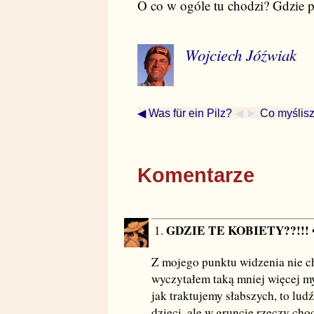
O co w ogóle tu chodzi? Gdzie 
Wojciech Jóźwiak
◀ Was für ein Pilz?
◀ ►
Co myślisz
Komentarze
GDZIE TE KOBIETY??!!!
1.
Z mojego punktu widzenia nie ch
wyczytałem taką mniej więcej my
jak traktujemy słabszych, to lu
dzieci, ale w gruncie rzeczy cho