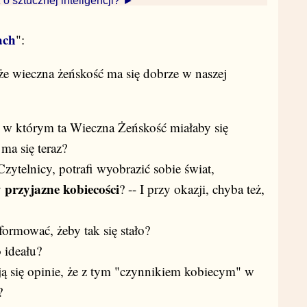
 o sztucznej inteligencji? ►
ach
":
 że wieczna żeńskość ma się dobrze w naszej
t, w którym ta Wieczna Żeńskość miałaby się
 ma się teraz?
zytelnicy, potrafi wyobrazić sobie świat,
przyjazne kobiecości
y
? -- I przy okazji, chyba też,
formować, żeby tak się stało?
 ideału?
ą się opinie, że z tym "czynnikiem kobiecym" w
?