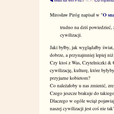
◀ Was für ein Pilz?
◀ ►
Co myślisz
O sn
Mirosław Piróg napisał w "
trudno na dziś powiedzieć,
cywilizacji.
Jaki byłby, jak wyglądałby świa
dobrze, a przynajmniej lepiej niż
Czy ktoś z Was, Czytelniczki & C
cywilizację, kulturę, które byłyb
przyjazne kobietom?
Co należałoby u nas zmienić, zre
Czego jeszcze brakuje do takiego
Dlaczego w ogóle wciąż pojawiaj
naszej cywilizacji jest coś nie tak