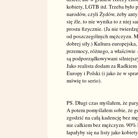
kobiety, LGTB itd. Trzeba było 
narodów, czyli Żydów, żeby anty
się źle, to nie wynika to z niej s
prostu fizycznie. (Ja nie twierdzę
od poszczególnych mężczyzn. Ma
dobrej siły.) Kultura europejsk
przemocy, różnego, a właściwie -
są podporządkowywani silniejsz
Jako realista dodam za Radkiem 
Europy i Polski (i jako że w sp
mówię to serio).
PS. Długi czas myślałem, że pary
A potem pomyślałem sobie, że go
zgodzić na całą kadencję bez mę
nie całkiem bez mężczyzn. 90% 
łapałyby się na listy jako kobi