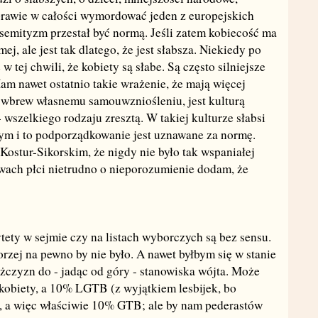
prawie w całości wymordować jeden z europejskich
semityzm przestał być normą. Jeśli zatem kobiecość ma
amej, ale jest tak dlatego, że jest słabsza. Niekiedy po
 w tej chwili, że kobiety są słabe. Są często silniejsze
m nawet ostatnio takie wrażenie, że mają więcej
a, wbrew własnemu samouwzniośleniu, jest kulturą
 wszelkiego rodzaju zresztą. W takiej kulturze słabsi
ym i to podporządkowanie jest uznawane za normę.
Kostur-Sikorskim, że nigdy nie było tak wspaniałej
rawach płci nietrudno o nieporozumienie dodam, że
tety w sejmie czy na listach wyborczych są bez sensu.
rzej na pewno by nie było. A nawet byłbym się w stanie
żczyzn do - jadąc od góry - stanowiska wójta. Może
kobiety, a 10% LGTB (z wyjątkiem lesbijek, bo
ety, a więc właściwie 10% GTB; ale by nam pederastów