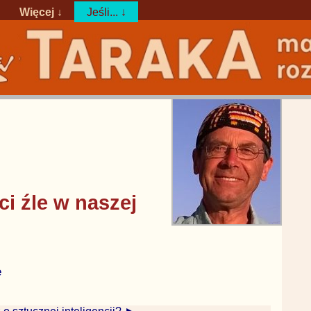
Więcej ↓
Jeśli... ↓
i źle w naszej
e