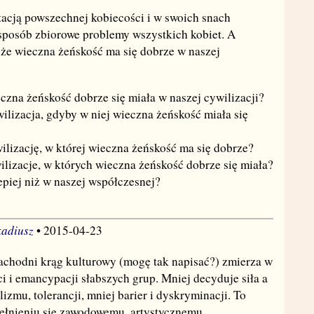
tacją powszechnej kobiecości i w swoich snach
sposób zbiorowe problemy wszystkich kobiet. A
 że wieczna żeńskość ma się dobrze w naszej
czna żeńskość dobrze się miała w naszej cywilizacji?
ilizacja, gdyby w niej wieczna żeńskość miała się
lizację, w której wieczna żeńskość ma się dobrze?
wilizacje, w których wieczna żeńskość dobrze się miała?
lepiej niż w naszej współczesnej?
adiusz
• 2015-04-23
zachodni krąg kulturowy (mogę tak napisać?) zmierza w
 i emancypacji słabszych grup. Mniej decyduje siła a
zmu, tolerancji, mniej barier i dyskryminacji. To
ełnieniu się zawodowemu, artystycznemu,