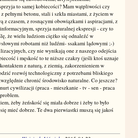
 sprzyja to samej kobiecości? Mam wątpliwości czy
 pełnymi betonu, stali i szkła miastami, z życiem w
twą z czasem, z rosnącymi obowiązkami i aspiracjami, z
nformacyjnym, sprzyja naturalnej ekspresji - czy to
lę, że wielu ludziom ciężko się odnaleźć w
ysłowymi robotami niż ludźmi- ssakami lądowymi ;-)
izacyjnych, czy nie wynikają one z naszego odejścia
iecość i męskość to te niższe czakry (jeśli ktoś uznaje
z kontaktem z naturą, z ziemią, zakorzenieniem w
odzić rozwój technologiczny z potrzebami bliskiego
względnie chronić środowisko naturalne. Co jeszcze?
t cywilizacji (praca - mieszkanie - tv - sen - praca
t problem.
em, żeby żeńskość się miała dobrze i żeby to było
się mieć dobrze. Te dwa pierwiastki muszą się jakoś