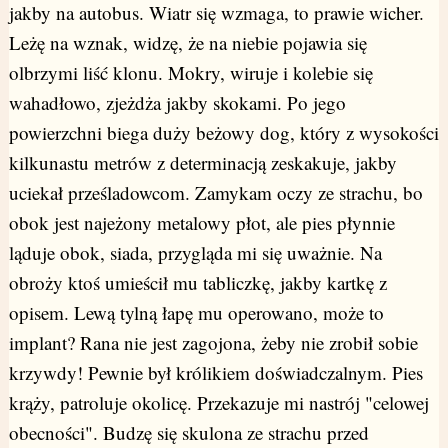
jakby na autobus. Wiatr się wzmaga, to prawie wicher.
Leżę na wznak, widzę, że na niebie pojawia się
olbrzymi liść klonu. Mokry, wiruje i kolebie się
wahadłowo, zjeżdża jakby skokami. Po jego
powierzchni biega duży beżowy dog, który z wysokości
kilkunastu metrów z determinacją zeskakuje, jakby
uciekał prześladowcom. Zamykam oczy ze strachu, bo
obok jest najeżony metalowy płot, ale pies płynnie
ląduje obok, siada, przygląda mi się uważnie. Na
obroży ktoś umieścił mu tabliczkę, jakby kartkę z
opisem. Lewą tylną łapę mu operowano, może to
implant? Rana nie jest zagojona, żeby nie zrobił sobie
krzywdy! Pewnie był królikiem doświadczalnym. Pies
krąży, patroluje okolicę. Przekazuje mi nastrój "celowej
obecności". Budzę się skulona ze strachu przed