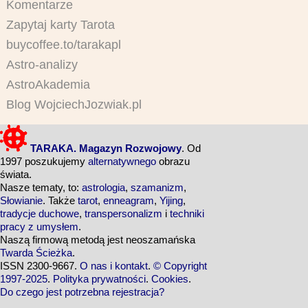
Komentarze
Zapytaj karty Tarota
buycoffee.to/tarakapl
Astro-analizy
AstroAkademia
Blog WojciechJozwiak.pl
TARAKA. Magazyn Rozwojowy
. Od
1997 poszukujemy
alternatywnego
obrazu
świata.
Nasze tematy, to:
astrologia
,
szamanizm
,
Słowianie
. Także
tarot
,
enneagram
,
Yijing
,
tradycje duchowe
,
transpersonalizm
i
techniki
pracy z umysłem
.
Naszą firmową metodą jest neoszamańska
Twarda Ścieżka
.
ISSN 2300-9667.
O nas i kontakt
.
© Copyright
1997-2025
.
Polityka prywatności
.
Cookies
.
Do czego jest potrzebna rejestracja?