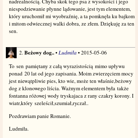
nadrealnością. Chyba skok tego psa z wysokości i jego
niespodziewanie płynne lądowanie, jest tym elementem,
który uruchomił mi wyobraźnię, a ta pomknęła ku bajkom
i mitom odwiecznej walki dobra, ze złem. Dziękuję za ten
sen.
Beżowy dog..
Ludmiła
2.
•
• 2015-05-06
To sen pamiętany z całą wyrazistością mimo upływu
ponad 20 lat od jego zapisania. Moim zwierzęciem mocy
jest niewątpliwie pies, kto wie, może ten właśnie,beżowy
dog z klonowego liścia. Ważnym elementem była także
fontanna różowej wody tryskajaca z rany czakry korony. I
wiatr,który szeleścił,szumiał,ryczał..
Pozdrawiam panie Romanie.
Ludmiła.