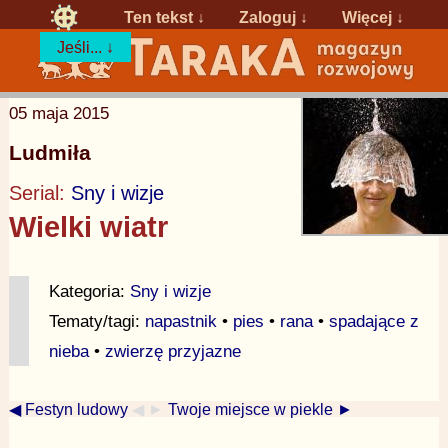
Ten tekst ↓
Zaloguj
↓
Więcej ↓
Jeśli... ↓
05 maja 2015
Ludmiła
Serial:
Sny i wizje
Wielki wiatr
Kategoria:
Sny i wizje
Tematy/tagi:
napastnik
•
pies
•
rana
•
spadające z
nieba
•
zwierzę przyjazne
◀ Festyn ludowy
◀ ►
Twoje miejsce w piekle ►