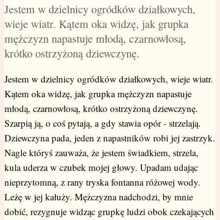
Jestem w dzielnicy ogródków działkowych,
wieje wiatr. Kątem oka widzę, jak grupka
mężczyzn napastuje młodą, czarnowłosą,
krótko ostrzyżoną dziewczynę.
Jestem w dzielnicy ogródków działkowych, wieje wiatr.
Kątem oka widzę, jak grupka mężczyzn napastuje
młodą, czarnowłosą, krótko ostrzyżoną dziewczynę.
Szarpią ją, o coś pytają, a gdy stawia opór - strzelają.
Dziewczyna pada, jeden z napastników robi jej zastrzyk.
Nagle któryś zauważa, że jestem świadkiem, strzela,
kula uderza w czubek mojej głowy. Upadam udając
nieprzytomną, z rany tryska fontanna różowej wody.
Leżę w jej kałuży. Mężczyzna nadchodzi, by mnie
dobić, rezygnuje widząc grupkę ludzi obok czekających