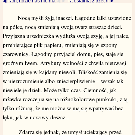
◀ Tam, gdzie nas nie ma
◀ ►
Ta ostatnia z trzech ►
Nocą myśli żyją inaczej. Łagodne lalki ustawione
na półce, nocą zmieniają swoją twarz strasząc dzieci.
Przyjazna urzędniczka wydłuża swoją szyję, a jej palce,
przebierające plik papieru, zmieniają się w szpony
czarownicy. Łagodny przyjaciel domu, pies, staje się
groźnym lwem. Atrybuty wolności z chwilą nieuwagi
zmieniają się w kajdany niewoli. Bliskość zamienia się
w niezrozumienie albo zniecierpliwienie – wszak tak
niewiele je dzieli. Może tylko czas. Ciemność, jak
mżawka rozczepia się na różnokolorowe punkciki, z tą
tylko różnicą, że nie można w nią się wpatrywać bez
lęku, jak w uczciwy deszcz...
Zdarza się jednak, że umysł uciekający przed