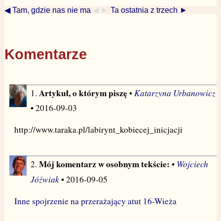
◀ Tam, gdzie nas nie ma
◀ ►
Ta ostatnia z trzech ►
Komentarze
Artykuł, o którym piszę
Katarzyna Urbanowicz
1.
•
• 2016-09-03
http://www.taraka.pl/labirynt_kobiecej_inicjacji
Mój komentarz w osobnym tekście:
Wojciech
2.
•
Jóźwiak
• 2016-09-05
Inne spojrzenie na przerażający atut 16-Wieża