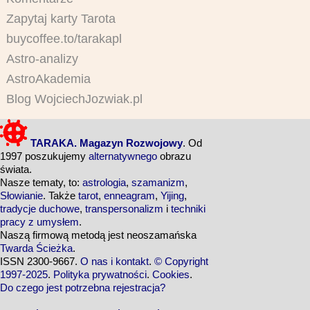
Zapytaj karty Tarota
buycoffee.to/tarakapl
Astro-analizy
AstroAkademia
Blog WojciechJozwiak.pl
TARAKA. Magazyn Rozwojowy
. Od
1997 poszukujemy
alternatywnego
obrazu
świata.
Nasze tematy, to:
astrologia
,
szamanizm
,
Słowianie
. Także
tarot
,
enneagram
,
Yijing
,
tradycje duchowe
,
transpersonalizm
i
techniki
pracy z umysłem
.
Naszą firmową metodą jest neoszamańska
Twarda Ścieżka
.
ISSN 2300-9667.
O nas i kontakt
.
© Copyright
1997-2025
.
Polityka prywatności
.
Cookies
.
Do czego jest potrzebna rejestracja?