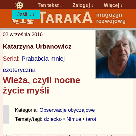
Ten tekst ↓
Zaloguj
↓
Więcej ↓
Jeśli... ↓
02 września 2016
Katarzyna Urbanowicz
Serial:
Prababcia mniej
ezoteryczna
Wieża, czyli nocne
życie myśli
Kategoria:
Obserwacje obyczajowe
Tematy/tagi:
dziecko
•
Nimue
•
tarot