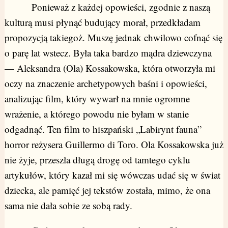
Ponieważ z każdej opowieści, zgodnie z naszą
kulturą musi płynąć budujący morał, przedkładam
propozycją takiegoż. Muszę jednak chwilowo cofnąć się
o parę lat wstecz. Była taka bardzo mądra dziewczyna
— Aleksandra (Ola) Kossakowska, która otworzyła mi
oczy na znaczenie archetypowych baśni i opowieści,
analizując film, który wywarł na mnie ogromne
wrażenie, a którego powodu nie byłam w stanie
odgadnąć. Ten film to hiszpański „Labirynt fauna”
horror reżysera Guillermo di Toro. Ola Kossakowska już
nie żyje, przeszła długą drogę od tamtego cyklu
artykułów, który kazał mi się wówczas udać się w świat
dziecka, ale pamięć jej tekstów została, mimo, że ona
sama nie dała sobie ze sobą rady.