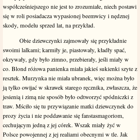
współcześniejszego nie jest to zrozumiałe, niech postawi
się w roli posiadacza wypasionej beemwicy i nędznej
skody, modelu sprzed lat, na przykład.
Obie dziewczynki zajmowały się przykładnie
swoimi lalkami; karmiły je, piastowały, kładły spać,
okrywały, gdy było zimno, przebierały, jeśli miały w
co. Blond różowa panienka miała jakieś sukienki szyte z
resztek. Murzynka nie miała ubranek, więc można było
ją tylko owijać w skrawek starego ręcznika, zwłaszcza, że
jesienią i zimą nie sposób było odtworzyć spódniczki z
traw. Mściło się tu przywiązanie matki dziewczynek do
prozy życia i nie poddawanie się fanstasmagoriom,
cechującym jedną z jej córek. Wszak miały żyć w
Polsce powojennej z jej realiami obecnymi w tle. Jak