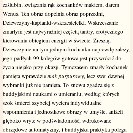
zaślubin, związania rąk kochanków makiem, darem
Wenus. Ten obraz dopełnia obraz poprzedni,
Dziewczyny-kapłanki-wskrzesicielki. Wskrzeszanie
zmarłym jest najwyraźniej częścią tantry, erotycznego
kierowania obiegiem energii w świecie. Zresztą,
Dziewczynie na tym jednym kochanku naprawdę zależy,
jego padłych 99 kolegów gotowa jest przywrócić do
życia niejako przy okazji. Tymczasem zmarły kochanek
pamięta wprawdzie
mak purpurowy
, lecz swej dawnej
wybranki już nie pamięta. To znowu zgadza się z
buddyjskimi naukami o umieraniu, według których
szok śmierci szybciej wyciera indywidualne
wspomnienia i jednostkowe obrazy w umyśle, aniżeli
głęboko wryte w podświadomość, wdrukowane
obrzędowe automatyzmy, i buddyjska praktyka polega