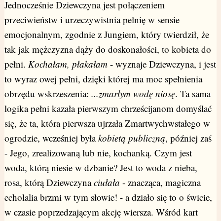
Jednocześnie Dziewczyna jest połączeniem
przeciwieństw i urzeczywistnia pełnię w sensie
emocjonalnym, zgodnie z Jungiem, który twierdził, że
tak jak mężczyzna dąży do doskonałości, to kobieta do
pełni.
Kochałam, płakałam
- wyznaje Dziewczyna, i jest
to wyraz owej pełni, dzięki której ma moc spełnienia
obrzędu wskrzeszenia:
...zmarłym wodę niosę
. Ta sama
logika pełni kazała pierwszym chrześcijanom domyślać
się, że ta, która pierwsza ujrzała Zmartwychwstałego w
ogrodzie, wcześniej była
kobietą publiczną
, później zaś
- Jego, zrealizowaną lub nie, kochanką. Czym jest
woda, którą niesie w dzbanie? Jest to woda z nieba,
rosa, którą Dziewczyna
ciułała
- znacząca, magiczna
echolalia brzmi w tym słowie! - a działo się to o świcie,
w czasie poprzedzającym akcję wiersza. Wśród kart