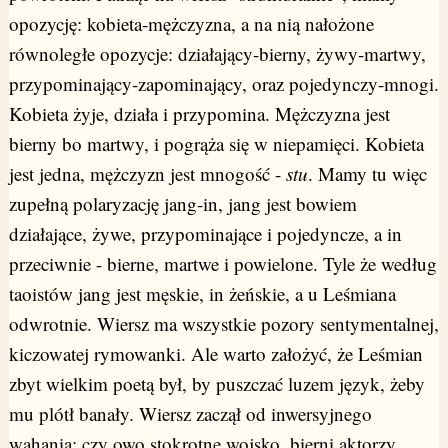
opozycję: kobieta-mężczyzna, a na nią nałożone
równoległe opozycje: działający-bierny, żywy-martwy,
przypominający-zapominający, oraz pojedynczy-mnogi.
Kobieta żyje, działa i przypomina. Mężczyzna jest
bierny bo martwy, i pogrąża się w niepamięci. Kobieta
jest jedna, mężczyzn jest mnogość -
stu
. Mamy tu więc
zupełną polaryzację jang-in, jang jest bowiem
działające, żywe, przypominające i pojedyncze, a in
przeciwnie - bierne, martwe i powielone. Tyle że według
taoistów jang jest męskie, in żeńskie, a u Leśmiana
odwrotnie. Wiersz ma wszystkie pozory sentymentalnej,
kiczowatej rymowanki. Ale warto założyć, że Leśmian
zbyt wielkim poetą był, by puszczać luzem język, żeby
mu plótł banały. Wiersz zaczął od inwersyjnego
wahania: czy owo stokrotne wojsko, bierni aktorzy