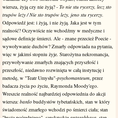
wiersza, żyją czy nie żyją? -
To nie stu rycerzy, lecz sto
trupów leży / Nie sto trupów leży, jeno stu rycerzy
.
Odpowiedź jest: i żyją, i nie żyją. Jaka jest w tym
realność? Oczywiście nie wchodźmy w medyczne i
sądowe definicje śmierci. Ale - znane przecież Poecie -
wywoływanie duchów? Zmarły odpowiada na pytania,
więc w jakimś stopniu żyje. Starożytna nekromancja,
przywoływanie zmarłych znających przyszłość i
przeszłość, niedawno rozwinięta w całą instytucję i
metodę, w "Teatr Umysłu"-
psychomanteum
, przez
badacza życia po życiu, Raymonda Moody'ego.
Wreszcie realność najbardziej odpowiednia do akcji
wiersza:
bardo
buddystów tybetańskich, stan w który
świadomość zmarłego wchodzi po śmierci ciała; stan
"bycia pośredniego", sanskryckie
antarabhava
, stan