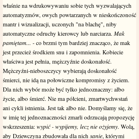
właśnie na wdrukowywaniu sobie tych wyzwalających
automatyzmów, owych powtarzanych w nieskończoność
mantr i wizualizacji, uczonych "na blachę", niby
automatyczne odruchy kierowcy lub narciarza.
Mak
pamiętam...
- co brzmi tym bardziej znacząco, że mak
jest przecież środkiem snu i zapomnienia. Kobiecie
właściwa jest pełnia, mężczyźnie doskonałość.
Mężczyźni-nieboszczycy wybierają doskonałość
śmierci, nie idą na połowiczne kompromisy z życiem.
Dla nich wybór może być tylko jednoznaczny: albo
życie, albo śmierć. Nie ma półcieni, zmartwychwstań
ani cykli istnienia. Jest tak albo nie. Domyślamy się, że
w imię tej jednoznaczności zmarli odrzucają propozycję
wskrzeszenia:
wypić - wypijemy, lecz nie ożyjemy
. Wolą,
aby Dziewczyna zbudowała dla nich
sanie
, którymi