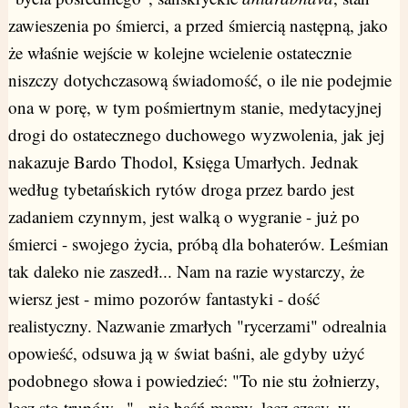
zawieszenia po śmierci, a przed śmiercią następną, jako
że właśnie wejście w kolejne wcielenie ostatecznie
niszczy dotychczasową świadomość, o ile nie podejmie
ona w porę, w tym pośmiertnym stanie, medytacyjnej
drogi do ostatecznego duchowego wyzwolenia, jak jej
nakazuje Bardo Thodol, Księga Umarłych. Jednak
według tybetańskich rytów droga przez bardo jest
zadaniem czynnym, jest walką o wygranie - już po
śmierci - swojego życia, próbą dla bohaterów. Leśmian
tak daleko nie zaszedł... Nam na razie wystarczy, że
wiersz jest - mimo pozorów fantastyki - dość
realistyczny. Nazwanie zmarłych "rycerzami" odrealnia
opowieść, odsuwa ją w świat baśni, ale gdyby użyć
podobnego słowa i powiedzieć: "To nie stu żołnierzy,
lecz sto trupów..." - nie baśń mamy, lecz czasy, w