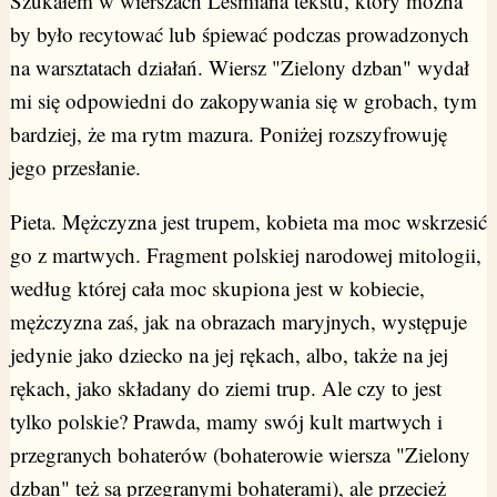
Szukałem w wierszach Leśmiana tekstu, który można
by było recytować lub śpiewać podczas prowadzonych
na warsztatach działań. Wiersz "Zielony dzban" wydał
mi się odpowiedni do zakopywania się w grobach, tym
bardziej, że ma rytm mazura. Poniżej rozszyfrowuję
jego przesłanie.
Pieta. Mężczyzna jest trupem, kobieta ma moc wskrzesić
go z martwych. Fragment polskiej narodowej mitologii,
według której cała moc skupiona jest w kobiecie,
mężczyzna zaś, jak na obrazach maryjnych, występuje
jedynie jako dziecko na jej rękach, albo, także na jej
rękach, jako składany do ziemi trup. Ale czy to jest
tylko polskie? Prawda, mamy swój kult martwych i
przegranych bohaterów (bohaterowie wiersza "Zielony
dzban" też są przegranymi bohaterami), ale przecież