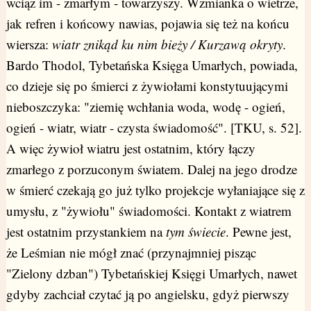
wciąż im - zmarłym - towarzyszy. Wzmianka o wietrze,
jak refren i końcowy nawias, pojawia się też na końcu
wiersza:
wiatr znikąd ku nim bieży / Kurzawą okryty
.
Bardo Thodol, Tybetańska Księga Umarłych, powiada,
co dzieje się po śmierci z żywiołami konstytuującymi
nieboszczyka: "ziemię wchłania woda, wodę - ogień,
ogień - wiatr, wiatr - czysta świadomość". [TKU, s. 52].
A więc żywioł wiatru jest ostatnim, który łączy
zmarłego z porzuconym światem. Dalej na jego drodze
w śmierć czekają go już tylko projekcje wyłaniające się z
umysłu, z "żywiołu" świadomości. Kontakt z wiatrem
jest ostatnim przystankiem na
tym świecie
. Pewne jest,
że Leśmian nie mógł znać (przynajmniej pisząc
"Zielony dzban") Tybetańskiej Księgi Umarłych, nawet
gdyby zachciał czytać ją po angielsku, gdyż pierwszy