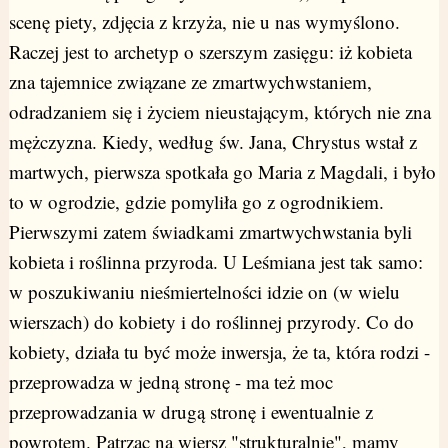
scenę piety, zdjęcia z krzyża, nie u nas wymyślono.
Raczej jest to archetyp o szerszym zasięgu: iż kobieta
zna tajemnice związane ze zmartwychwstaniem,
odradzaniem się i życiem nieustającym, których nie zna
mężczyzna. Kiedy, według św. Jana, Chrystus wstał z
martwych, pierwsza spotkała go Maria z Magdali, i było
to w ogrodzie, gdzie pomyliła go z ogrodnikiem.
Pierwszymi zatem świadkami zmartwychwstania byli
kobieta i roślinna przyroda. U Leśmiana jest tak samo:
w poszukiwaniu nieśmiertelności idzie on (w wielu
wierszach) do kobiety i do roślinnej przyrody. Co do
kobiety, działa tu być może inwersja, że ta, która rodzi -
przeprowadza w jedną stronę - ma też moc
przeprowadzania w drugą stronę i ewentualnie z
powrotem. Patrząc na wiersz "strukturalnie", mamy