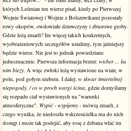
których Leśmian ten wiersz pisał, kiedy po Pierwszej
Wojnie Światowej i Wojnie z Bolszewikami pozostały
rowy okopów, owdowiałe dziewczyny i zbiorowe groby.
Gdzie leżą zmarli? Im więcej takich konkretnych,
wyobrażeniowych szczegółów ustalimy, tym jaśniejszy
będzie wiersz. Nie jest to jednak powiedziane
jednoznacznie. Pierwsza informacja brzmi:
wicher ... ku
nim bieży
. A więc zwłoki leżą wystawione na wiatr, w
polu, pod gołym niebem. I dalej:
w skwar śmiertelnej
niepogody, / co w proch wargi ścina
, gdzie domyślamy
się rozpadu ciał wystawionych na "warunki
atmosferyczne".
Wypić - wypijemy
- mówią zmarli, z
czego wynika, że niedoszła wskrzesicielka ma do nich
dostęp i może tak podejść, aby rosę z dzbana wlać im