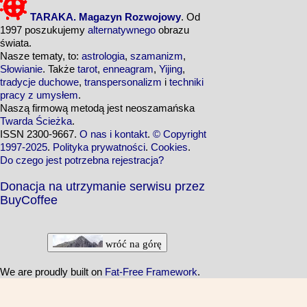
TARAKA. Magazyn Rozwojowy
. Od
1997 poszukujemy
alternatywnego
obrazu
świata.
Nasze tematy, to:
astrologia
,
szamanizm
,
Słowianie
. Także
tarot
,
enneagram
,
Yijing
,
tradycje duchowe
,
transpersonalizm
i
techniki
pracy z umysłem
.
Naszą firmową metodą jest neoszamańska
Twarda Ścieżka
.
ISSN 2300-9667.
O nas i kontakt
.
© Copyright
1997-2025
.
Polityka prywatności
.
Cookies
.
Do czego jest potrzebna rejestracja?
Donacja na utrzymanie serwisu przez
BuyCoffee
wróć na górę
We are proudly built on
Fat-Free Framework
.