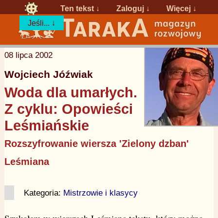
Ten tekst ↓
Zaloguj
↓
Więcej ↓
Jeśli... ↓
08 lipca 2002
Wojciech Jóźwiak
Woda dla umarłych.
Z cyklu: Opowieści
Leśmiańskie
Rozszyfrowanie wiersza 'Zielony dzban'
Leśmiana
Kategoria:
Mistrzowie i klasycy