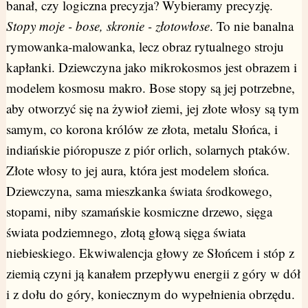
banał, czy logiczna precyzja? Wybieramy precyzję.
Stopy moje - bose, skronie - złotowłose
. To nie banalna
rymowanka-malowanka, lecz obraz rytualnego stroju
kapłanki. Dziewczyna jako mikrokosmos jest obrazem i
modelem kosmosu makro. Bose stopy są jej potrzebne,
aby otworzyć się na żywioł ziemi, jej złote włosy są tym
samym, co korona królów ze złota, metalu Słońca, i
indiańskie pióropusze z piór orlich, solarnych ptaków.
Złote włosy to jej aura, która jest modelem słońca.
Dziewczyna, sama mieszkanka świata środkowego,
stopami, niby szamańskie kosmiczne drzewo, sięga
świata podziemnego, złotą głową sięga świata
niebieskiego. Ekwiwalencja głowy ze Słońcem i stóp z
ziemią czyni ją kanałem przepływu energii z góry w dół
i z dołu do góry, koniecznym do wypełnienia obrzędu.