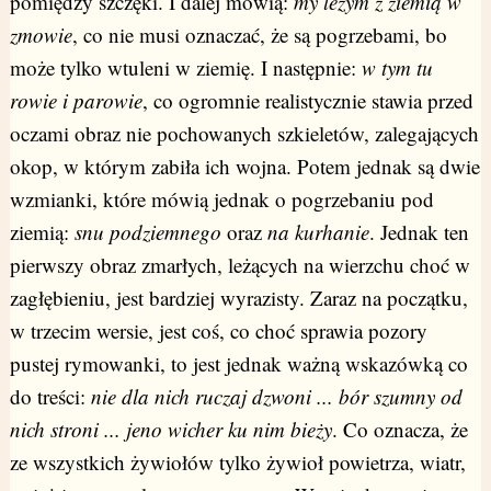
pomiędzy szczęki. I dalej mówią:
my leżym z ziemią w
zmowie
, co nie musi oznaczać, że są pogrzebami, bo
może tylko wtuleni w ziemię. I następnie:
w tym tu
rowie i parowie
, co ogromnie realistycznie stawia przed
oczami obraz nie pochowanych szkieletów, zalegających
okop, w którym zabiła ich wojna. Potem jednak są dwie
wzmianki, które mówią jednak o pogrzebaniu pod
ziemią:
snu podziemnego
oraz
na kurhanie
. Jednak ten
pierwszy obraz zmarłych, leżących na wierzchu choć w
zagłębieniu, jest bardziej wyrazisty. Zaraz na początku,
w trzecim wersie, jest coś, co choć sprawia pozory
pustej rymowanki, to jest jednak ważną wskazówką co
do treści:
nie dla nich ruczaj dzwoni ... bór szumny od
nich stroni ... jeno wicher ku nim bieży
. Co oznacza, że
ze wszystkich żywiołów tylko żywioł powietrza, wiatr,