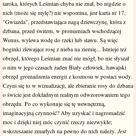
taroka, których Leśmian chyba nie znał, bo nigdzie o
nich (może się mylę?) nie wspomina, jest karta nr 17,
"Gwiazda", przedstawiająca nagą dziewczynę, która z
dzbana, przed świtem, w promieniach wschodzącej
Wenus, wylewa wodę do rzeki lub stawu. Są więc
boginki zlewające rosę z nieba na ziemię... Istnieje też
obrzęd, którego Leśmian znać nie mógł, bo nie słyszał
o nim w jego czasach żaden Biały człowiek, hawajski
obrzęd gromadzenia energii z kosmosu w postaci wody.
Czyni się to w wizualizacji, ale zbieranie rosy do dzbana
o świcie jest dokładnym realnym odwzorowaniem tego
obrzędu. Po co wykonuje się tę wewnętrzną,
imaginacyjną czynność? Aby uzyskać i nagromadzić
moc i dzięki niej móc czynić rzeczy niezwykłe;
wskrzeszanie zmarłych na pewno do nich należy.
Jest