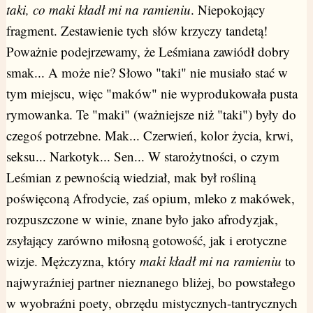
taki, co maki kładł mi na ramieniu
. Niepokojący
fragment. Zestawienie tych słów krzyczy tandetą!
Poważnie podejrzewamy, że Leśmiana zawiódł dobry
smak... A może nie? Słowo "taki" nie musiało stać w
tym miejscu, więc "maków" nie wyprodukowała pusta
rymowanka. Te "maki" (ważniejsze niż "taki") były do
czegoś potrzebne. Mak... Czerwień, kolor życia, krwi,
seksu... Narkotyk... Sen... W starożytności, o czym
Leśmian z pewnością wiedział, mak był rośliną
poświęconą Afrodycie, zaś opium, mleko z makówek,
rozpuszczone w winie, znane było jako afrodyzjak,
zsyłający zarówno miłosną gotowość, jak i erotyczne
wizje. Mężczyzna, który
maki kładł mi na ramieniu
to
najwyraźniej partner nieznanego bliżej, bo powstałego
w wyobraźni poety, obrzędu mistycznych-tantrycznych