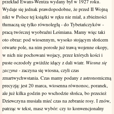
przekład Ewans-Wentza wydany był w 1927 roku.
Wydaje się jednak prawdopodobne, że przed II Wojną
nikt w Polsce tej książki w ręku nie miał, a zbieżności
tłumaczą się tylko równoległą - do Tybetańczyków -
pracą twórczej wyobraźni Leśmiana. Mamy więc taki
oto obraz: pod wiosennym, wysoko stojącym słońcem
otwarte pole, na nim porosłe już trawą wojenne okopy,
w nich nie pochowani wojacy, przez których kości i
puste oczodoły gwiżdże idący z dali wiatr.
Wiosna się
zaczyna
- zaczyna się wiosna, czyli czas
zmartwychwstania. Czas mamy podany z astronomiczną
precyzją: jest 20 marca, wiosenna równonoc, poranek,
ale już kilka godzin po wschodzie słońca, bo przecież
Dziewczyna musiała mieć czas na zebranie rosy. I znów,
patrząc w tekst, masz wybór: czy to konwencjonalny