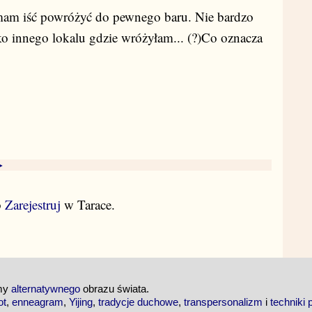
 mam iść powróżyć do pewnego baru. Nie bardzo
sko innego lokalu gdzie wróżyłam... (?)Co oznacza
►
b
Zarejestruj
w Tarace.
emy
alternatywnego
obrazu świata.
ot
,
enneagram
,
Yijing
,
tradycje duchowe
,
transpersonalizm
i
techniki 