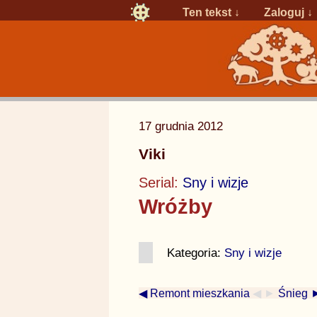
Ten tekst ↓
Zaloguj
↓
17 grudnia 2012
Viki
Serial:
Sny i wizje
Wróżby
Kategoria:
Sny i wizje
◀ Remont mieszkania
◀ ►
Śnieg 