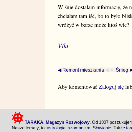
W śnie dostałam informację, że
chciałam tam iść, bo to było bli
wróżyć w barze może ktoś wie?
Viki
◀ Remont mieszkania
◀ ►
Śnieg 
Aby komentować
Zaloguj się
lu
TARAKA. Magazyn Rozwojowy
. Od 1997 poszukuj
Nasze tematy, to:
astrologia
,
szamanizm
,
Słowianie
. Także
tar