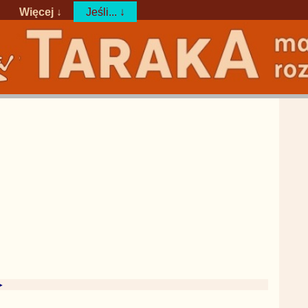
Więcej ↓
Jeśli... ↓
►