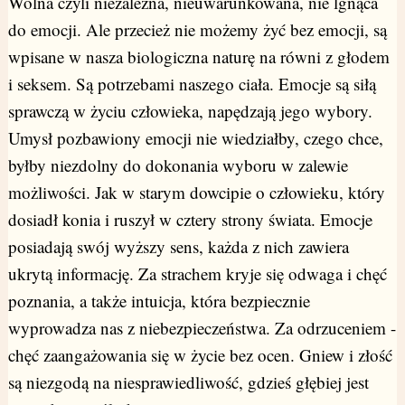
Wolna czyli niezależna, nieuwarunkowana, nie lgnąca
do emocji. Ale przecież nie możemy żyć bez emocji, są
wpisane w nasza biologiczna naturę na równi z głodem
i seksem. Są potrzebami naszego ciała. Emocje są siłą
sprawczą w życiu człowieka, napędzają jego wybory.
Umysł pozbawiony emocji nie wiedziałby, czego chce,
byłby niezdolny do dokonania wyboru w zalewie
możliwości. Jak w starym dowcipie o człowieku, który
dosiadł konia i ruszył w cztery strony świata. Emocje
posiadają swój wyższy sens, każda z nich zawiera
ukrytą informację. Za strachem kryje się odwaga i chęć
poznania, a także intuicja, która bezpiecznie
wyprowadza nas z niebezpieczeństwa. Za odrzuceniem -
chęć zaangażowania się w życie bez ocen. Gniew i złość
są niezgodą na niesprawiedliwość, gdzieś głębiej jest