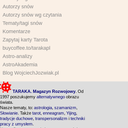
Autorzy snów
Autorzy snów wg czytania
Tematy/tagi snów
Komentarze
Zapytaj karty Tarota
buycoffee.to/tarakapl
Astro-analizy
AstroAkademia
Blog WojciechJozwiak.pl
TARAKA. Magazyn Rozwojowy
. Od
1997 poszukujemy
alternatywnego
obrazu
świata.
Nasze tematy, to:
astrologia
,
szamanizm
,
Słowianie
. Także
tarot
,
enneagram
,
Yijing
,
tradycje duchowe
,
transpersonalizm
i
techniki
pracy z umysłem
.